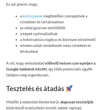
Ez azt jelenti, hogy:
a
kulcsszavak
megfelelően szerepelnek a
címekben és tartalmakban
az oldal gyorsan betöltődik
a képek optimalizáltak
a linkstruktúra logikus és könnyen követhető
minden oldal rendelkezik meta címekkel és
leírásokkal
A cél, hogy weboldalad
előkelő helyen szerepeljen a
Google találatok között
, így több potenciális ügyfél
találjon meg organikusan.
Tesztelés és átadás
Mielőtt a weboldal élesbe kerül,
alaposan teszteljük
különböző eszközökön (mobil, tablet, laptop).