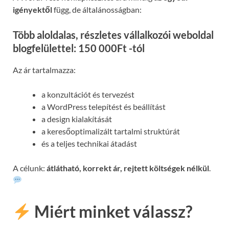
igényektől
függ, de általánosságban:
Több aloldalas, részletes vállalkozói weboldal
blogfelülettel: 150 000Ft -tól
Az ár tartalmazza:
a konzultációt és tervezést
a WordPress telepítést és beállítást
a design kialakítását
a keresőoptimalizált tartalmi struktúrát
és a teljes technikai átadást
A célunk:
átlátható, korrekt ár, rejtett költségek nélkül
.
Miért minket válassz?