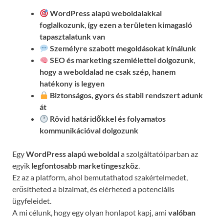
WordPress alapú weboldalakkal
foglalkozunk
,
így ezen a területen kimagasló
tapasztalatunk van
Személyre szabott megoldásokat kínálunk
SEO és marketing szemlélettel dolgozunk
,
hogy a weboldalad ne csak szép, hanem
hatékony is legyen
Biztonságos, gyors és stabil rendszert adunk
át
Rövid határidőkkel és folyamatos
kommunikációval
dolgozunk
Egy
WordPress alapú weboldal
a szolgáltatóiparban az
egyik
legfontosabb marketingeszköz
.
Ez az a platform, ahol bemutathatod szakértelmedet,
erősítheted a bizalmat, és elérheted a potenciális
ügyfeleidet.
A mi célunk, hogy egy olyan honlapot kapj, ami
valóban