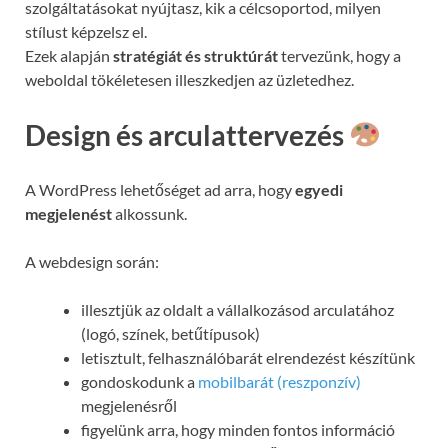
szolgáltatásokat nyújtasz, kik a célcsoportod, milyen
stílust képzelsz el.
Ezek alapján
stratégiát és struktúrát
tervezünk, hogy a
weboldal tökéletesen illeszkedjen az üzletedhez.
Design és arculattervezés
A WordPress lehetőséget ad arra, hogy
egyedi
megjelenést
alkossunk.
A webdesign során:
illesztjük az oldalt a vállalkozásod arculatához
(logó, színek, betűtípusok)
letisztult, felhasználóbarát elrendezést készítünk
gondoskodunk a
mobilbarát (reszponzív)
megjelenésről
figyelünk arra, hogy minden fontos információ