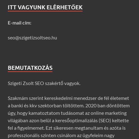
ITT VAGYUNK ELÉRHETŐEK
E-mail cím:
seo@szigetizsoltseo.hu
BEMUTATKOZÁS
Szigeti Zsolt SEO szakértő vagyok.
Szakmám szerint kereskedelmi menedzser de fél életemet
a banki és kkv szektorban töltöttem. 2020 ban döntöttem
úgy, hogy kamatoztatom tudásomat az online marketing
világában azon belül a keresőoptimalizálás (SEO) keltette
fel a figyelmemet. Ezt sikeresen megtanultam és azóta is
professzionális szinten csinálom az ügyfeleim nagy