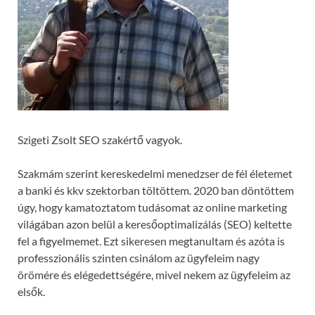
Szigeti Zsolt SEO szakértő vagyok.
Szakmám szerint kereskedelmi menedzser de fél életemet
a banki és kkv szektorban töltöttem. 2020 ban döntöttem
úgy, hogy kamatoztatom tudásomat az online marketing
világában azon belül a keresőoptimalizálás (SEO) keltette
fel a figyelmemet. Ezt sikeresen megtanultam és azóta is
professzionális szinten csinálom az ügyfeleim nagy
örömére és elégedettségére, mivel nekem az ügyfeleim az
elsők.