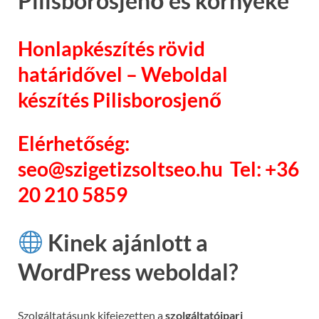
Pilisborosjenő és környéke
Honlapkészítés rövid
határidővel – Weboldal
készítés Pilisborosjenő
Elérhetőség:
seo@szigetizsoltseo.hu Tel: +36
20 210 5859
Kinek ajánlott a
WordPress weboldal?
Szolgáltatásunk kifejezetten a
szolgáltatóipari