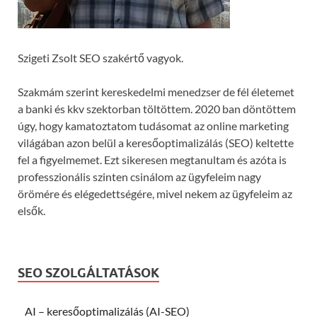
Szigeti Zsolt SEO szakértő vagyok.
Szakmám szerint kereskedelmi menedzser de fél életemet
a banki és kkv szektorban töltöttem. 2020 ban döntöttem
úgy, hogy kamatoztatom tudásomat az online marketing
világában azon belül a keresőoptimalizálás (SEO) keltette
fel a figyelmemet. Ezt sikeresen megtanultam és azóta is
professzionális szinten csinálom az ügyfeleim nagy
örömére és elégedettségére, mivel nekem az ügyfeleim az
elsők.
SEO SZOLGÁLTATÁSOK
AI – keresőoptimalizálás (AI-SEO)