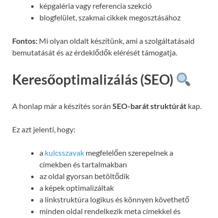
képgaléria vagy referencia szekció
blogfelület, szakmai cikkek megosztásához
Fontos:
Mi olyan oldalt készítünk, ami a szolgáltatásaid
bemutatását és az érdeklődők elérését támogatja.
Keresőoptimalizálás (SEO)
A honlap már a készítés során
SEO-barát struktúrát
kap.
Ez azt jelenti, hogy:
a
kulcsszavak
megfelelően szerepelnek a
címekben és tartalmakban
az oldal gyorsan betöltődik
a képek optimalizáltak
a linkstruktúra logikus és könnyen követhető
minden oldal rendelkezik meta címekkel és