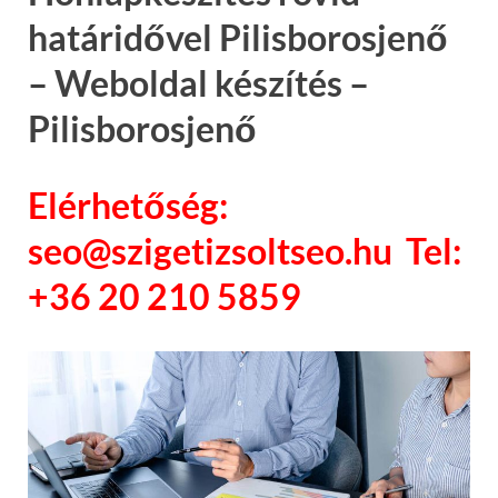
határidővel Pilisborosjenő
– Weboldal készítés –
Pilisborosjenő
Elérhetőség:
seo@szigetizsoltseo.hu Tel:
+36 20 210 5859