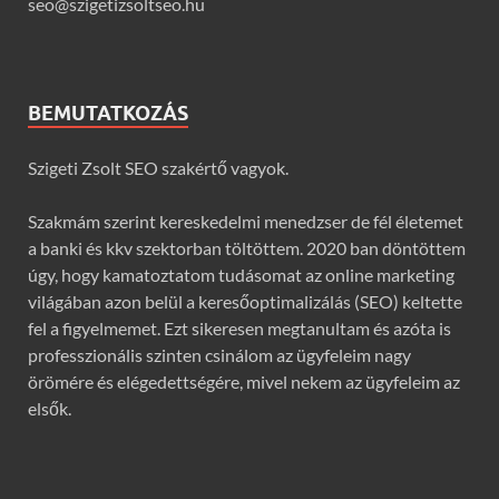
seo@szigetizsoltseo.hu
BEMUTATKOZÁS
Szigeti Zsolt SEO szakértő vagyok.
Szakmám szerint kereskedelmi menedzser de fél életemet
a banki és kkv szektorban töltöttem. 2020 ban döntöttem
úgy, hogy kamatoztatom tudásomat az online marketing
világában azon belül a keresőoptimalizálás (SEO) keltette
fel a figyelmemet. Ezt sikeresen megtanultam és azóta is
professzionális szinten csinálom az ügyfeleim nagy
örömére és elégedettségére, mivel nekem az ügyfeleim az
elsők.