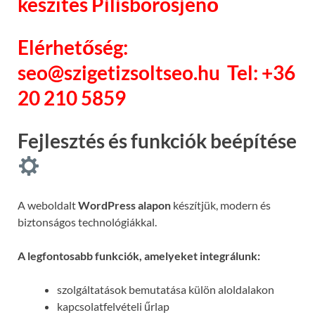
készítés Pilisborosjenő
Elérhetőség:
seo@szigetizsoltseo.hu
Tel: +36
20 210 5859
Fejlesztés és funkciók beépítése
A weboldalt
WordPress alapon
készítjük, modern és
biztonságos technológiákkal.
A legfontosabb funkciók, amelyeket integrálunk:
szolgáltatások bemutatása külön aloldalakon
kapcsolatfelvételi űrlap