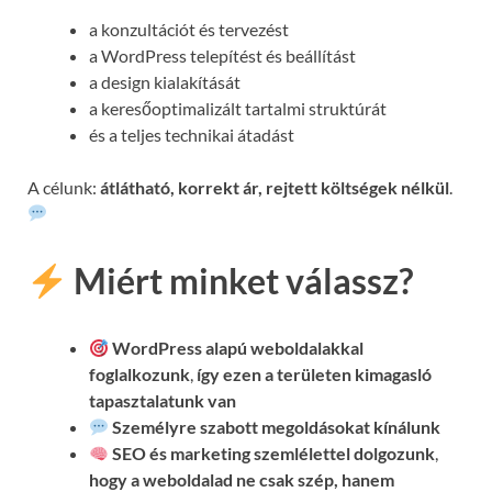
a konzultációt és tervezést
a WordPress telepítést és beállítást
a design kialakítását
a keresőoptimalizált tartalmi struktúrát
és a teljes technikai átadást
A célunk:
átlátható, korrekt ár, rejtett költségek nélkül
.
Miért minket válassz?
WordPress alapú weboldalakkal
foglalkozunk
,
így ezen a területen kimagasló
tapasztalatunk van
Személyre szabott megoldásokat kínálunk
SEO és marketing szemlélettel dolgozunk
,
hogy a weboldalad ne csak szép, hanem