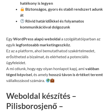
hatékony is legyen
Biztonságos, gyors és stabil rendszert adunk
át
Rövid határidőkkel és folyamatos
kommunikációval
dolgozunk
Egy
WordPress alapú weboldal
a szolgáltatóiparban az
egyik
legfontosabb marketingeszköz
.
Ez az a platform, ahol bemutathatod szakértelmedet,
erősítheted a bizalmat, és elérheted a potenciális
ügyfeleidet.
A mi célunk, hogy egy olyan honlapot kapj, ami
valóban
téged képvisel
, és amely
hosszú távon is értéket teremt
vállalkozásod számára.
Weboldal készítés –
Pilisborosjenő –