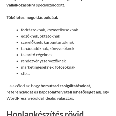
vállalkozásokra
specializálódott.
Tökéletes megoldás például:
fodrászoknak, kozmetikusoknak
edzőknek, oktatóknak
szerelőknek, karbantartóknak
tanácsadóknak, könyvelőknek
takarító cégeknek
rendezvényszervezőknek
marketingeseknek, fotósoknak
stb…
Ha a célod az, hogy
bemutasd szolgáltatásaidat,
referenciáidat és kapcsolatfelvételi lehetőséget adj
, egy
WordPress weboldal ideális választás.
Honlapkészítés rövid