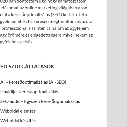
020 ban döntöttem úgy, hogy kamatoztatom
udásomat az online marketing világában azon
elül a keresőoptimalizálás (SEO) keltette fel a
igyelmemet. Ezt sikeresen megtanultam és azóta
s professzionális szinten csinálom az ügyfeleim
agy örömére és elégedettségére, mivel nekem az
gyfeleim az elsők.
SEO SZOLGÁLTATÁSOK
AI – keresőoptimalizálás (AI-SEO)
Havidíjas keresőoptimalizálás
SEO audit – Egyszeri keresőoptimalizálás
Weboldal elemzés
Weboldal készítés