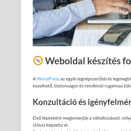
Weboldal készítés f
A
WordPress
az egyik legnépszerűbb és legmegb
kezelhető, biztonságos és rendkívül rugalmas töké
Konzultáció és igényfelmé
Első lépésként megismerjük a vállalkozásod: milye
stílust képzelsz el.