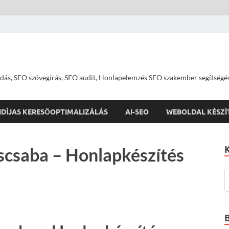
dás, SEO szövegírás, SEO audit, Honlapelemzés SEO szakember segítségé
IDÍJAS KERESŐOPTIMALIZÁLÁS
AI-SEO
WEBOLDAL KÉSZÍ
iscsaba – Honlapkészítés