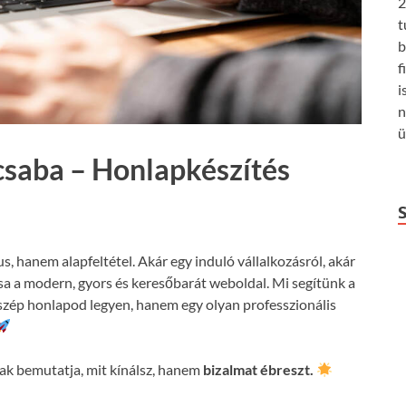
2
t
b
f
i
n
ü
csaba – Honlapkészítés
us, hanem alapfeltétel. Akár egy induló vállalkozásról, akár
csa a modern, gyors és keresőbarát weboldal. Mi segítünk a
szép honlapod legyen, hanem egy olyan professzionális
k bemutatja, mit kínálsz, hanem
bizalmat ébreszt.