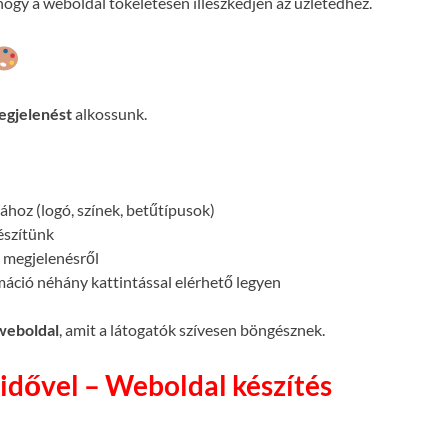
ogy a weboldal tökéletesen illeszkedjen az üzletedhez.
egjelenést
alkossunk.
atához (logó, színek, betűtípusok)
készítünk
megjelenésről
máció néhány kattintással elérhető legyen
 weboldal
, amit a látogatók szívesen böngésznek.
idővel – Weboldal készítés