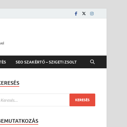
vel
TÉS
SEO SZAKÉRTŐ – SZIGETI ZSOLT
KERESÉS
BEMUTATKOZÁS