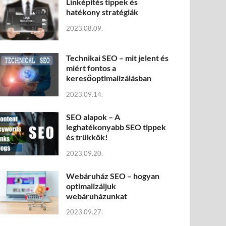
Linképítés tippek és
hatékony stratégiák
2023.08.09.
Technikai SEO – mit jelent és
miért fontos a
keresőoptimalizálásban
2023.09.14.
SEO alapok – A
leghatékonyabb SEO tippek
és trükkök!
2023.09.20.
Webáruház SEO – hogyan
optimalizáljuk
webáruházunkat
2023.09.27.