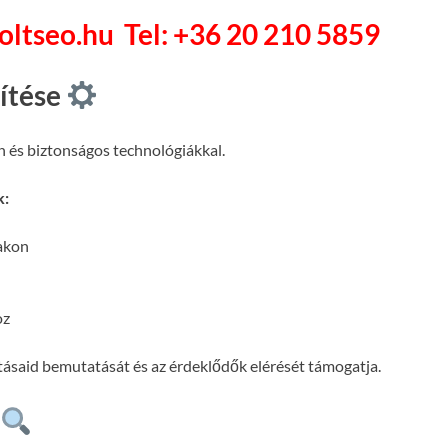
soltseo.hu
Tel: +36 20 210 5859
pítése
n és biztonságos technológiákkal.
k:
lakon
oz
atásaid bemutatását és az érdeklődők elérését támogatja.