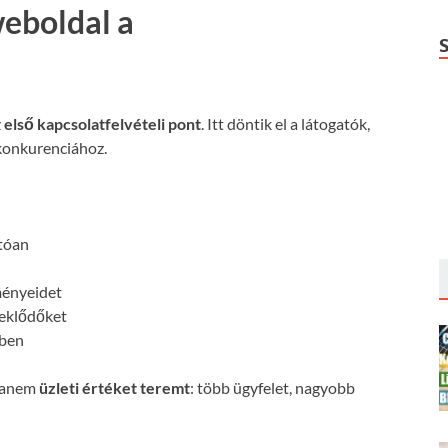
weboldal a
z
első kapcsolatfelvételi pont
. Itt döntik el a látogatók,
konkurenciához.
:
atóan
ményeidet
deklődőket
őben
 hanem
üzleti értéket teremt
: több ügyfelet, nagyobb