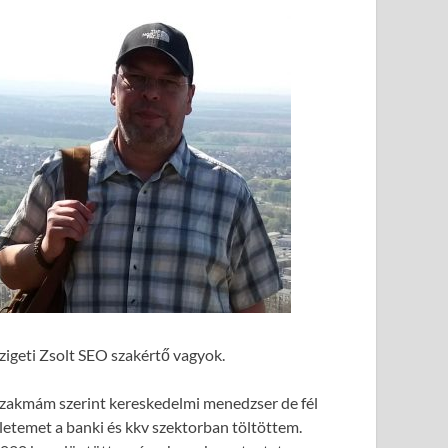
zigeti Zsolt SEO szakértő vagyok.
zakmám szerint kereskedelmi menedzser de fél
letemet a banki és kkv szektorban töltöttem.