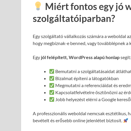
Miért fontos egy jó 
szolgáltatóiparban?
Egy szolgáltató vállalkozás számára a weboldal a
hogy megbíznak-e benned, vagy továbblépnek a 
Egy
jól felépített, WordPress alapú honlap
segít
Bemutatni a szolgáltatásaidat átláth
Bizalmat építeni a látogatókban
Megmutatni a referenciáidat és ered
Kapcsolatfelvételre ösztönözni az ér
Jobb helyezést elérni a Google keres
A professzionális weboldal nemcsak esztétikus,
bevételt és erősebb online jelenlétet biztosít.