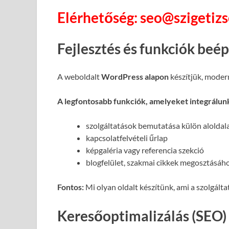
Elérhetőség: seo@szigetiz
Fejlesztés és funkciók beé
A weboldalt
WordPress alapon
készítjük, moder
A legfontosabb funkciók, amelyeket integrálun
szolgáltatások bemutatása külön alolda
kapcsolatfelvételi űrlap
képgaléria vagy referencia szekció
blogfelület, szakmai cikkek megosztásáh
Fontos:
Mi olyan oldalt készítünk, ami a szolgált
Keresőoptimalizálás (SEO)