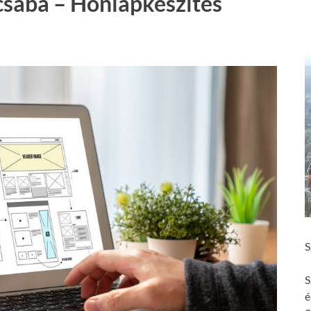
csaba – Honlapkészítés
S
S
é