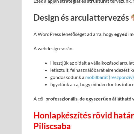
Ezek alapján
stratégiát és struktúrát
tervezünk, h
Design és arculattervezés
A WordPress lehetőséget ad arra, hogy
egyedi m
A webdesign során:
illesztjük az oldalt a vállalkozásod arcul
letisztult, felhasználóbarát elrendezést 
gondoskodunk a
mobilbarát (reszponzív)
figyelünk arra, hogy minden fontos infor
A cél:
professzionális, de egyszerűen átlátható
Honlapkészítés rövid határ
Piliscsaba