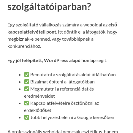
szolgáltatóiparban?
Egy szolgáltató vállalkozás számára a weboldal az
első
kapcsolatfelvételi pont
. Itt döntik el a látogatók, hogy
megbíznak-e benned, vagy továbblépnek a
konkurenciához.
Egy
jól felépített, WordPress alapú honlap
segít:
Bemutatni a szolgáltatásaidat átláthatóan
Bizalmat építeni a látogatókban
Megmutatni a referenciáidat és
eredményeidet
Kapcsolatfelvételre ösztönözni az
érdeklődőket
Jobb helyezést elérni a Google keresőben
A professzionális weboldal nemcsak esztétikus, hanem