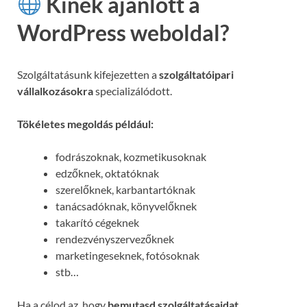
Kinek ajánlott a
WordPress weboldal?
Szolgáltatásunk kifejezetten a
szolgáltatóipari
vállalkozásokra
specializálódott.
Tökéletes megoldás például:
fodrászoknak, kozmetikusoknak
edzőknek, oktatóknak
szerelőknek, karbantartóknak
tanácsadóknak, könyvelőknek
takarító cégeknek
rendezvényszervezőknek
marketingeseknek, fotósoknak
stb…
Ha a célod az, hogy
bemutasd szolgáltatásaidat,