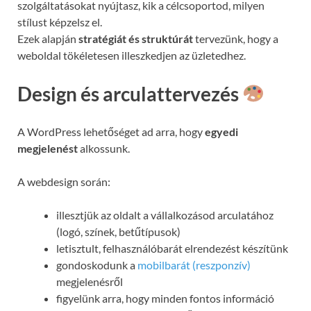
szolgáltatásokat nyújtasz, kik a célcsoportod, milyen
stílust képzelsz el.
Ezek alapján
stratégiát és struktúrát
tervezünk, hogy a
weboldal tökéletesen illeszkedjen az üzletedhez.
Design és arculattervezés
A WordPress lehetőséget ad arra, hogy
egyedi
megjelenést
alkossunk.
A webdesign során:
illesztjük az oldalt a vállalkozásod arculatához
(logó, színek, betűtípusok)
letisztult, felhasználóbarát elrendezést készítünk
gondoskodunk a
mobilbarát (reszponzív)
megjelenésről
figyelünk arra, hogy minden fontos információ