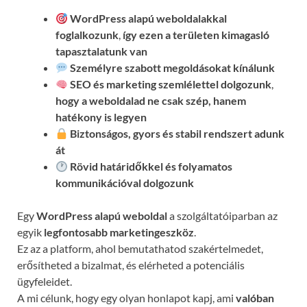
WordPress alapú weboldalakkal
foglalkozunk
,
így ezen a területen kimagasló
tapasztalatunk van
Személyre szabott megoldásokat kínálunk
SEO és marketing szemlélettel dolgozunk
,
hogy a weboldalad ne csak szép, hanem
hatékony is legyen
Biztonságos, gyors és stabil rendszert adunk
át
Rövid határidőkkel és folyamatos
kommunikációval
dolgozunk
Egy
WordPress alapú weboldal
a szolgáltatóiparban az
egyik
legfontosabb marketingeszköz
.
Ez az a platform, ahol bemutathatod szakértelmedet,
erősítheted a bizalmat, és elérheted a potenciális
ügyfeleidet.
A mi célunk, hogy egy olyan honlapot kapj, ami
valóban