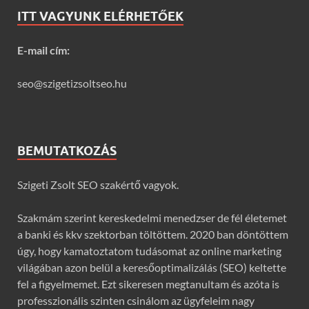
ITT VAGYUNK ELÉRHETŐEK
E-mail cím:
seo@szigetizsoltseo.hu
BEMUTATKOZÁS
Szigeti Zsolt SEO szakértő vagyok.
Szakmám szerint kereskedelmi menedzser de fél életemet
a banki és kkv szektorban töltöttem. 2020 ban döntöttem
úgy, hogy kamatoztatom tudásomat az online marketing
világában azon belül a keresőoptimalizálás (SEO) keltette
fel a figyelmemet. Ezt sikeresen megtanultam és azóta is
professzionális szinten csinálom az ügyfeleim nagy