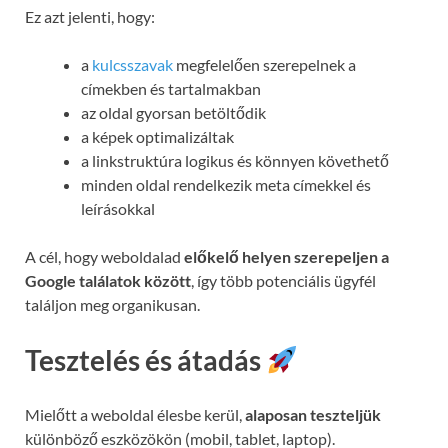
Ez azt jelenti, hogy:
a
kulcsszavak
megfelelően szerepelnek a
címekben és tartalmakban
az oldal gyorsan betöltődik
a képek optimalizáltak
a linkstruktúra logikus és könnyen követhető
minden oldal rendelkezik meta címekkel és
leírásokkal
A cél, hogy weboldalad
előkelő helyen szerepeljen a
Google találatok között
, így több potenciális ügyfél
találjon meg organikusan.
Tesztelés és átadás
Mielőtt a weboldal élesbe kerül,
alaposan teszteljük
különböző eszközökön (mobil, tablet, laptop).