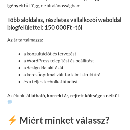
igényektől
függ, de általánosságban:
Több aloldalas, részletes vállalkozói weboldal
blogfelülettel: 150 000Ft -tól
Az ár tartalmazza:
a konzultációt és tervezést
a WordPress telepítést és beállítást
a design kialakítását
a keresőoptimalizált tartalmi struktúrát
és a teljes technikai átadást
A célunk:
átlátható, korrekt ár, rejtett költségek nélkül
.
Miért minket válassz?