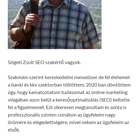
Szigeti Zsolt SEO szakértő vagyok.
Szakmám szerint kereskedelmi menedzser de fél életemet
a banki és kkv szektorban töltöttem. 2020 ban döntöttem
úgy, hogy kamatoztatom tudásomat az online marketing
világában azon belül a keresőoptimalizálás (SEO) keltette
fel a figyelmemet. Ezt sikeresen megtanultam és azóta is
professzionális szinten csinálom az ügyfeleim nagy
örömére és elégedettségére, mivel nekem az ügyfeleim az
elsők.