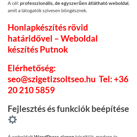
A cél:
professzionális, de egyszerűen átlátható weboldal
,
amit a látogatók szívesen böngésznek.
Honlapkészítés rövid
határidővel – Weboldal
készítés Putnok
Elérhetőség:
seo@szigetizsoltseo.hu
Tel: +36
20 210 5859
Fejlesztés és funkciók beépítése
A weboldalt
WordPress alapon
készítjük, modern és