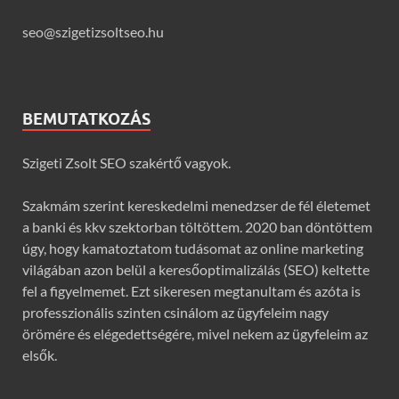
seo@szigetizsoltseo.hu
BEMUTATKOZÁS
Szigeti Zsolt SEO szakértő vagyok.
Szakmám szerint kereskedelmi menedzser de fél életemet
a banki és kkv szektorban töltöttem. 2020 ban döntöttem
úgy, hogy kamatoztatom tudásomat az online marketing
világában azon belül a keresőoptimalizálás (SEO) keltette
fel a figyelmemet. Ezt sikeresen megtanultam és azóta is
professzionális szinten csinálom az ügyfeleim nagy
örömére és elégedettségére, mivel nekem az ügyfeleim az
elsők.