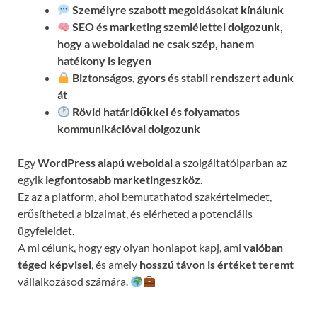
Személyre szabott megoldásokat kínálunk
SEO és marketing szemlélettel dolgozunk
,
hogy a weboldalad ne csak szép, hanem
hatékony is legyen
Biztonságos, gyors és stabil rendszert adunk
át
Rövid határidőkkel és folyamatos
kommunikációval
dolgozunk
Egy
WordPress alapú weboldal
a szolgáltatóiparban az
egyik
legfontosabb marketingeszköz
.
Ez az a platform, ahol bemutathatod szakértelmedet,
erősítheted a bizalmat, és elérheted a potenciális
ügyfeleidet.
A mi célunk, hogy egy olyan honlapot kapj, ami
valóban
téged képvisel
, és amely
hosszú távon is értéket teremt
vállalkozásod számára.