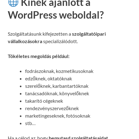
Kinek ajánlott a
WordPress weboldal?
Szolgáltatásunk kifejezetten a
szolgáltatóipari
vállalkozásokra
specializálódott.
Tökéletes megoldás például:
fodrászoknak, kozmetikusoknak
edzőknek, oktatóknak
szerelőknek, karbantartóknak
tanácsadóknak, könyvelőknek
takarító cégeknek
rendezvényszervezőknek
marketingeseknek, fotósoknak
stb…
Ha a célod az, hogy
bemutasd szolgáltatásaidat,