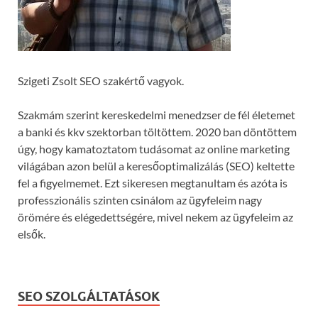
Szigeti Zsolt SEO szakértő vagyok.
Szakmám szerint kereskedelmi menedzser de fél életemet
a banki és kkv szektorban töltöttem. 2020 ban döntöttem
úgy, hogy kamatoztatom tudásomat az online marketing
világában azon belül a keresőoptimalizálás (SEO) keltette
fel a figyelmemet. Ezt sikeresen megtanultam és azóta is
professzionális szinten csinálom az ügyfeleim nagy
örömére és elégedettségére, mivel nekem az ügyfeleim az
elsők.
SEO SZOLGÁLTATÁSOK