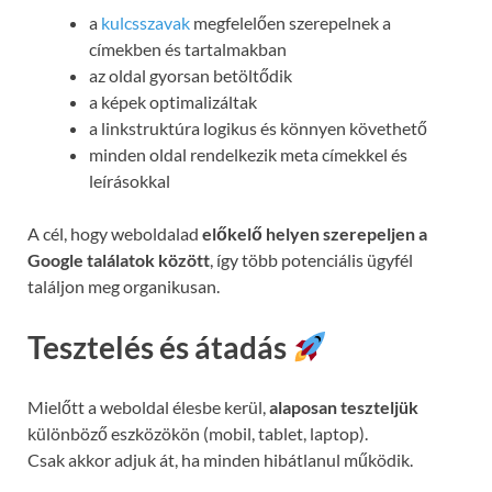
a
kulcsszavak
megfelelően szerepelnek a
címekben és tartalmakban
az oldal gyorsan betöltődik
a képek optimalizáltak
a linkstruktúra logikus és könnyen követhető
minden oldal rendelkezik meta címekkel és
leírásokkal
A cél, hogy weboldalad
előkelő helyen szerepeljen a
Google találatok között
, így több potenciális ügyfél
találjon meg organikusan.
Tesztelés és átadás
Mielőtt a weboldal élesbe kerül,
alaposan teszteljük
különböző eszközökön (mobil, tablet, laptop).
Csak akkor adjuk át, ha minden hibátlanul működik.