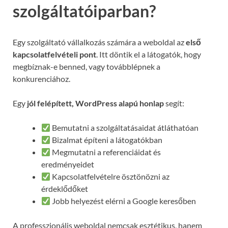
szolgáltatóiparban?
Egy szolgáltató vállalkozás számára a weboldal az
első
kapcsolatfelvételi pont
. Itt döntik el a látogatók, hogy
megbíznak-e benned, vagy továbblépnek a
konkurenciához.
Egy
jól felépített, WordPress alapú honlap
segít:
Bemutatni a szolgáltatásaidat átláthatóan
Bizalmat építeni a látogatókban
Megmutatni a referenciáidat és
eredményeidet
Kapcsolatfelvételre ösztönözni az
érdeklődőket
Jobb helyezést elérni a Google keresőben
A professzionális weboldal nemcsak esztétikus, hanem