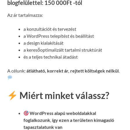
blogfelülettel: 150 000Ft -tól
Az ár tartalmazza:
a konzultációt és tervezést
a WordPress telepítést és beállítást
a design kialakítását
a keresőoptimalizált tartalmi struktúrát
és a teljes technikai átadást
A célunk:
átlátható, korrekt ár, rejtett költségek nélkül
.
Miért minket válassz?
WordPress alapú weboldalakkal
foglalkozunk
,
így ezen a területen kimagasló
tapasztalatunk van