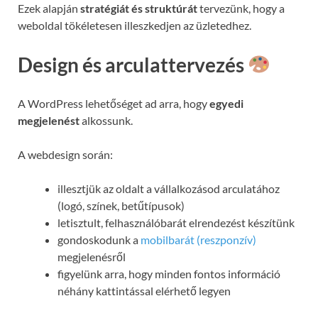
Ezek alapján
stratégiát és struktúrát
tervezünk, hogy a
weboldal tökéletesen illeszkedjen az üzletedhez.
Design és arculattervezés
A WordPress lehetőséget ad arra, hogy
egyedi
megjelenést
alkossunk.
A webdesign során:
illesztjük az oldalt a vállalkozásod arculatához
(logó, színek, betűtípusok)
letisztult, felhasználóbarát elrendezést készítünk
gondoskodunk a
mobilbarát (reszponzív)
megjelenésről
figyelünk arra, hogy minden fontos információ
néhány kattintással elérhető legyen