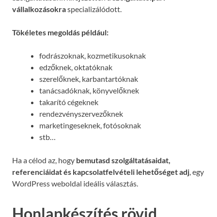
vállalkozásokra
specializálódott.
Tökéletes megoldás például:
fodrászoknak, kozmetikusoknak
edzőknek, oktatóknak
szerelőknek, karbantartóknak
tanácsadóknak, könyvelőknek
takarító cégeknek
rendezvényszervezőknek
marketingeseknek, fotósoknak
stb…
Ha a célod az, hogy
bemutasd szolgáltatásaidat,
referenciáidat és kapcsolatfelvételi lehetőséget adj
, egy
WordPress weboldal ideális választás.
Honlapkészítés rövid