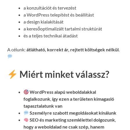
a konzultációt és tervezést
a WordPress telepítést és beállítást
a design kialakítását
a keresőoptimalizált tartalmi struktúrát
és a teljes technikai átadást
A célunk:
átlátható, korrekt ár, rejtett költségek nélkül
.
Miért minket válassz?
WordPress alapú weboldalakkal
foglalkozunk
,
így ezen a területen kimagasló
tapasztalatunk van
Személyre szabott megoldásokat kínálunk
SEO és marketing szemlélettel dolgozunk
,
hogy a weboldalad ne csak szép, hanem