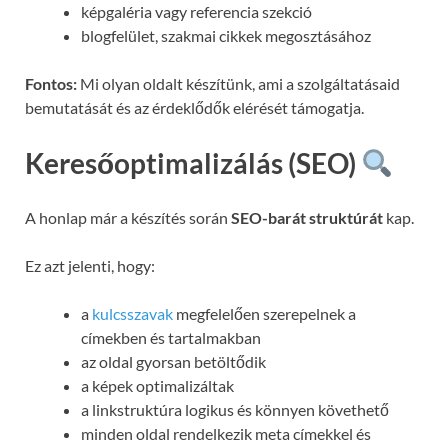
képgaléria vagy referencia szekció
blogfelület, szakmai cikkek megosztásához
Fontos:
Mi olyan oldalt készítünk, ami a szolgáltatásaid
bemutatását és az érdeklődők elérését támogatja.
Keresőoptimalizálás (SEO)
A honlap már a készítés során
SEO-barát struktúrát
kap.
Ez azt jelenti, hogy:
a
kulcsszavak
megfelelően szerepelnek a
címekben és tartalmakban
az oldal gyorsan betöltődik
a képek optimalizáltak
a linkstruktúra logikus és könnyen követhető
minden oldal rendelkezik meta címekkel és