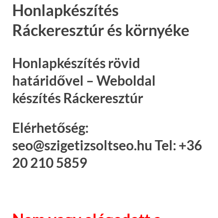
Honlapkészítés
Ráckeresztúr és környéke
Honlapkészítés rövid
határidővel – Weboldal
készítés Ráckeresztúr
Elérhetőség:
seo@szigetizsoltseo.hu Tel: +36
20 210 5859