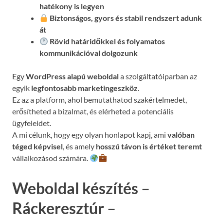
hatékony is legyen
Biztonságos, gyors és stabil rendszert adunk
át
Rövid határidőkkel és folyamatos
kommunikációval
dolgozunk
Egy
WordPress alapú weboldal
a szolgáltatóiparban az
egyik
legfontosabb marketingeszköz
.
Ez az a platform, ahol bemutathatod szakértelmedet,
erősítheted a bizalmat, és elérheted a potenciális
ügyfeleidet.
A mi célunk, hogy egy olyan honlapot kapj, ami
valóban
téged képvisel
, és amely
hosszú távon is értéket teremt
vállalkozásod számára.
Weboldal készítés –
Ráckeresztúr –