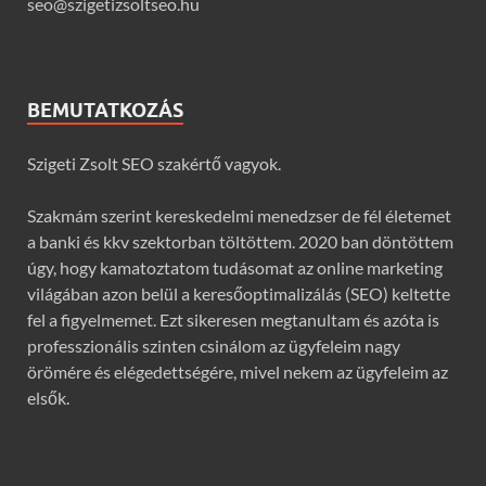
seo@szigetizsoltseo.hu
BEMUTATKOZÁS
Szigeti Zsolt SEO szakértő vagyok.
Szakmám szerint kereskedelmi menedzser de fél életemet
a banki és kkv szektorban töltöttem. 2020 ban döntöttem
úgy, hogy kamatoztatom tudásomat az online marketing
világában azon belül a keresőoptimalizálás (SEO) keltette
fel a figyelmemet. Ezt sikeresen megtanultam és azóta is
professzionális szinten csinálom az ügyfeleim nagy
örömére és elégedettségére, mivel nekem az ügyfeleim az
elsők.