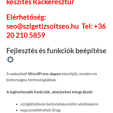
készítés Ráckeresztúr
Elérhetőség:
seo@szigetizsoltseo.hu
Tel: +36
20 210 5859
Fejlesztés és funkciók beépítése
A weboldalt
WordPress alapon
készítjük, modern és
biztonságos technológiákkal.
A legfontosabb funkciók, amelyeket integrálunk:
szolgáltatások bemutatása külön aloldalakon
kapcsolatfelvételi űrlap