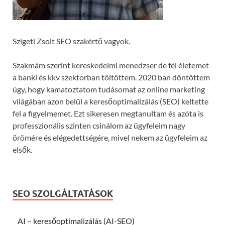
Szigeti Zsolt SEO szakértő vagyok.
Szakmám szerint kereskedelmi menedzser de fél életemet
a banki és kkv szektorban töltöttem. 2020 ban döntöttem
úgy, hogy kamatoztatom tudásomat az online marketing
világában azon belül a keresőoptimalizálás (SEO) keltette
fel a figyelmemet. Ezt sikeresen megtanultam és azóta is
professzionális szinten csinálom az ügyfeleim nagy
örömére és elégedettségére, mivel nekem az ügyfeleim az
elsők.
SEO SZOLGÁLTATÁSOK
AI – keresőoptimalizálás (AI-SEO)