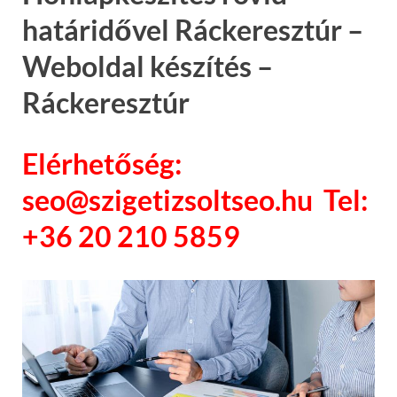
határidővel Ráckeresztúr –
Weboldal készítés –
Ráckeresztúr
Elérhetőség:
seo@szigetizsoltseo.hu Tel:
+36 20 210 5859