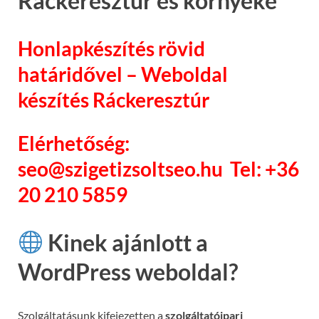
Ráckeresztúr és környéke
Honlapkészítés rövid
határidővel – Weboldal
készítés Ráckeresztúr
Elérhetőség:
seo@szigetizsoltseo.hu Tel: +36
20 210 5859
Kinek ajánlott a
WordPress weboldal?
Szolgáltatásunk kifejezetten a
szolgáltatóipari