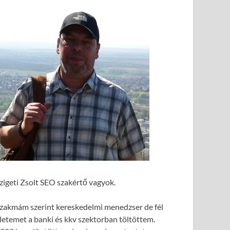
zigeti Zsolt SEO szakértő vagyok.
zakmám szerint kereskedelmi menedzser de fél
letemet a banki és kkv szektorban töltöttem.