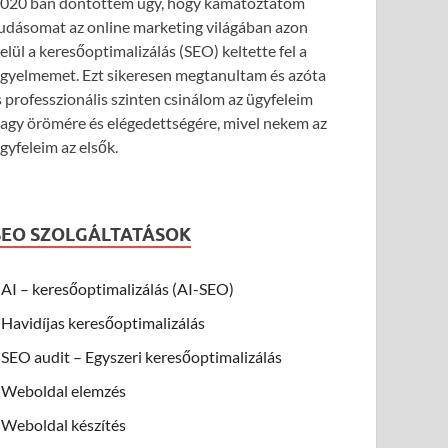
020 ban döntöttem úgy, hogy kamatoztatom
udásomat az online marketing világában azon
elül a keresőoptimalizálás (SEO) keltette fel a
igyelmemet. Ezt sikeresen megtanultam és azóta
s professzionális szinten csinálom az ügyfeleim
agy örömére és elégedettségére, mivel nekem az
gyfeleim az elsők.
SEO SZOLGÁLTATÁSOK
AI – keresőoptimalizálás (AI-SEO)
Havidíjas keresőoptimalizálás
SEO audit – Egyszeri keresőoptimalizálás
Weboldal elemzés
Weboldal készítés