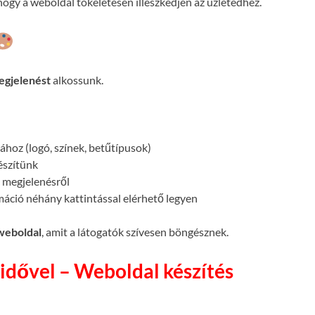
ogy a weboldal tökéletesen illeszkedjen az üzletedhez.
egjelenést
alkossunk.
atához (logó, színek, betűtípusok)
készítünk
megjelenésről
máció néhány kattintással elérhető legyen
 weboldal
, amit a látogatók szívesen böngésznek.
idővel – Weboldal készítés