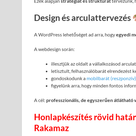
Ezek alapján
stratégiát és struktúrát
tervezünk, h
Design és arculattervezés
A WordPress lehetőséget ad arra, hogy
egyedi m
A webdesign során:
illesztjük az oldalt a vállalkozásod arcul
letisztult, felhasználóbarát elrendezést 
gondoskodunk a
mobilbarát (reszponzív)
figyelünk arra, hogy minden fontos infor
A cél:
professzionális, de egyszerűen átlátható
Honlapkészítés rövid határ
Rakamaz