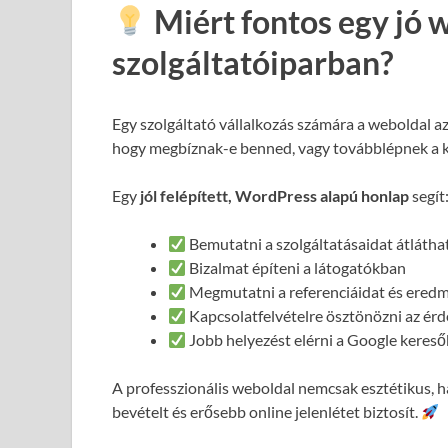
Miért fontos egy jó 
szolgáltatóiparban?
Egy szolgáltató vállalkozás számára a weboldal a
hogy megbíznak-e benned, vagy továbblépnek a 
Egy
jól felépített, WordPress alapú honlap
segít
Bemutatni a szolgáltatásaidat átláth
Bizalmat építeni a látogatókban
Megmutatni a referenciáidat és ered
Kapcsolatfelvételre ösztönözni az ér
Jobb helyezést elérni a Google keres
A professzionális weboldal nemcsak esztétikus,
bevételt és erősebb online jelenlétet biztosít.