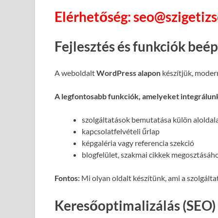
Elérhetőség: seo@szigetiz
Fejlesztés és funkciók beé
A weboldalt
WordPress alapon
készítjük, moder
A legfontosabb funkciók, amelyeket integrálun
szolgáltatások bemutatása külön alolda
kapcsolatfelvételi űrlap
képgaléria vagy referencia szekció
blogfelület, szakmai cikkek megosztásáh
Fontos:
Mi olyan oldalt készítünk, ami a szolgált
Keresőoptimalizálás (SEO)