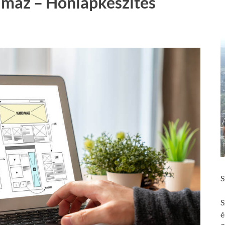
amaz – Honlapkészítés
S
S
é