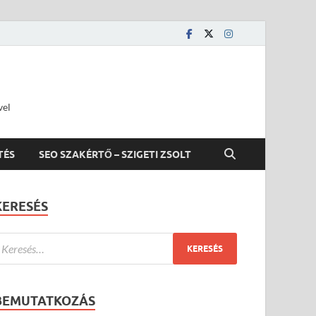
vel
TÉS
SEO SZAKÉRTŐ – SZIGETI ZSOLT
KERESÉS
BEMUTATKOZÁS