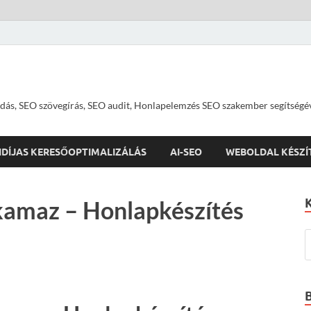
dás, SEO szövegírás, SEO audit, Honlapelemzés SEO szakember segítségé
IDÍJAS KERESŐOPTIMALIZÁLÁS
AI-SEO
WEBOLDAL KÉSZÍ
kamaz – Honlapkészítés