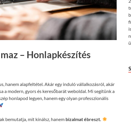
2
t
b
f
i
n
ü
amaz – Honlapkészítés
us, hanem alapfeltétel. Akár egy induló vállalkozásról, akár
csa a modern, gyors és keresőbarát weboldal. Mi segítünk a
szép honlapod legyen, hanem egy olyan professzionális
k bemutatja, mit kínálsz, hanem
bizalmat ébreszt.