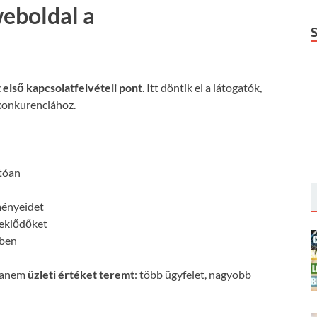
weboldal a
z
első kapcsolatfelvételi pont
. Itt döntik el a látogatók,
konkurenciához.
:
atóan
ményeidet
deklődőket
őben
 hanem
üzleti értéket teremt
: több ügyfelet, nagyobb