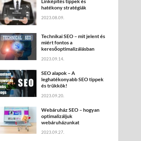
Linképítés tippek és
hatékony stratégiák
2023.08.09.
Technikai SEO – mit jelent és
miért fontos a
keresőoptimalizálásban
2023.09.14.
SEO alapok – A
leghatékonyabb SEO tippek
és trükkök!
2023.09.20.
Webáruház SEO – hogyan
optimalizáljuk
webáruházunkat
2023.09.27.