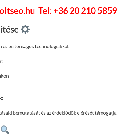
soltseo.hu
Tel: +36 20 210 5859
pítése
n és biztonságos technológiákkal.
k:
lakon
oz
atásaid bemutatását és az érdeklődők elérését támogatja.