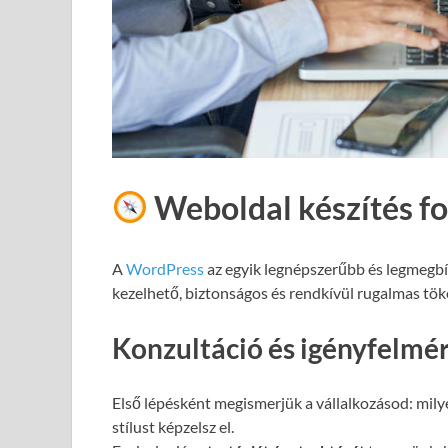
Weboldal készítés f
A
WordPress
az egyik legnépszerűbb és legmegb
kezelhető, biztonságos és rendkívül rugalmas töké
Konzultáció és igényfelmé
Első lépésként megismerjük a vállalkozásod: milye
stílust képzelsz el.