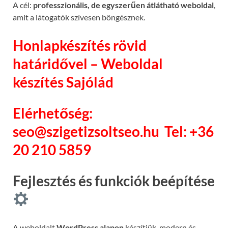
A cél:
professzionális, de egyszerűen átlátható weboldal
,
amit a látogatók szívesen böngésznek.
Honlapkészítés rövid
határidővel – Weboldal
készítés Sajólád
Elérhetőség:
seo@szigetizsoltseo.hu
Tel: +36
20 210 5859
Fejlesztés és funkciók beépítése
A weboldalt
WordPress alapon
készítjük, modern és