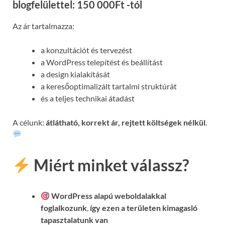
blogfelülettel: 150 000Ft -tól
Az ár tartalmazza:
a konzultációt és tervezést
a WordPress telepítést és beállítást
a design kialakítását
a keresőoptimalizált tartalmi struktúrát
és a teljes technikai átadást
A célunk:
átlátható, korrekt ár, rejtett költségek nélkül
.
Miért minket válassz?
WordPress alapú weboldalakkal
foglalkozunk
,
így ezen a területen kimagasló
tapasztalatunk van