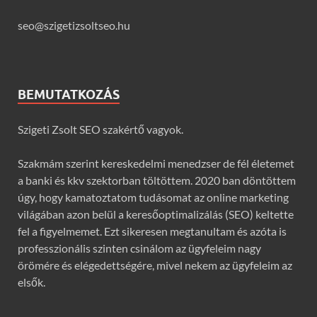
seo@szigetizsoltseo.hu
BEMUTATKOZÁS
Szigeti Zsolt SEO szakértő vagyok.
Szakmám szerint kereskedelmi menedzser de fél életemet
a banki és kkv szektorban töltöttem. 2020 ban döntöttem
úgy, hogy kamatoztatom tudásomat az online marketing
világában azon belül a keresőoptimalizálás (SEO) keltette
fel a figyelmemet. Ezt sikeresen megtanultam és azóta is
professzionális szinten csinálom az ügyfeleim nagy
örömére és elégedettségére, mivel nekem az ügyfeleim az
elsők.