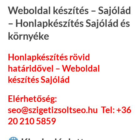
Weboldal készítés – Sajólád
– Honlapkészítés Sajólád és
környéke
Honlapkészítés rövid
határidővel – Weboldal
készítés Sajólád
Elérhetőség:
seo@szigetizsoltseo.hu Tel: +36
20 210 5859