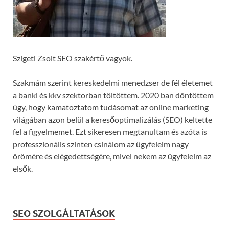
Szigeti Zsolt SEO szakértő vagyok.
Szakmám szerint kereskedelmi menedzser de fél életemet
a banki és kkv szektorban töltöttem. 2020 ban döntöttem
úgy, hogy kamatoztatom tudásomat az online marketing
világában azon belül a keresőoptimalizálás (SEO) keltette
fel a figyelmemet. Ezt sikeresen megtanultam és azóta is
professzionális szinten csinálom az ügyfeleim nagy
örömére és elégedettségére, mivel nekem az ügyfeleim az
elsők.
SEO SZOLGÁLTATÁSOK