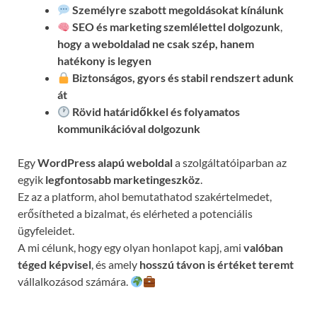
Személyre szabott megoldásokat kínálunk
SEO és marketing szemlélettel dolgozunk
,
hogy a weboldalad ne csak szép, hanem
hatékony is legyen
Biztonságos, gyors és stabil rendszert adunk
át
Rövid határidőkkel és folyamatos
kommunikációval
dolgozunk
Egy
WordPress alapú weboldal
a szolgáltatóiparban az
egyik
legfontosabb marketingeszköz
.
Ez az a platform, ahol bemutathatod szakértelmedet,
erősítheted a bizalmat, és elérheted a potenciális
ügyfeleidet.
A mi célunk, hogy egy olyan honlapot kapj, ami
valóban
téged képvisel
, és amely
hosszú távon is értéket teremt
vállalkozásod számára.