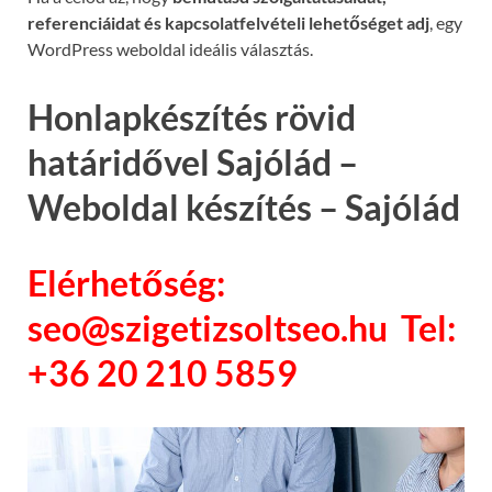
referenciáidat és kapcsolatfelvételi lehetőséget adj
, egy
WordPress weboldal ideális választás.
Honlapkészítés rövid
határidővel Sajólád –
Weboldal készítés – Sajólád
Elérhetőség:
seo@szigetizsoltseo.hu Tel:
+36 20 210 5859