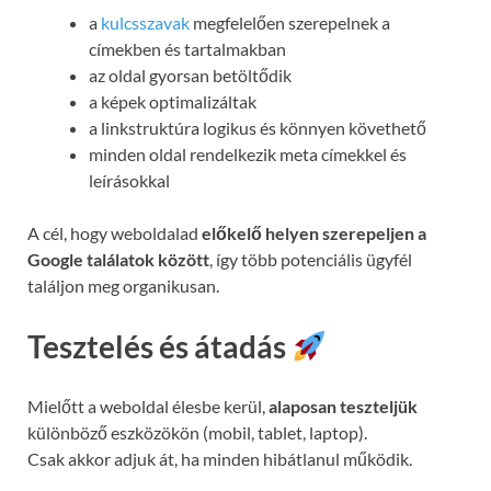
a
kulcsszavak
megfelelően szerepelnek a
címekben és tartalmakban
az oldal gyorsan betöltődik
a képek optimalizáltak
a linkstruktúra logikus és könnyen követhető
minden oldal rendelkezik meta címekkel és
leírásokkal
A cél, hogy weboldalad
előkelő helyen szerepeljen a
Google találatok között
, így több potenciális ügyfél
találjon meg organikusan.
Tesztelés és átadás
Mielőtt a weboldal élesbe kerül,
alaposan teszteljük
különböző eszközökön (mobil, tablet, laptop).
Csak akkor adjuk át, ha minden hibátlanul működik.