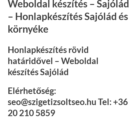
Weboldal készítés – Sajólád
– Honlapkészítés Sajólád és
környéke
Honlapkészítés rövid
határidővel – Weboldal
készítés Sajólád
Elérhetőség:
seo@szigetizsoltseo.hu Tel: +36
20 210 5859