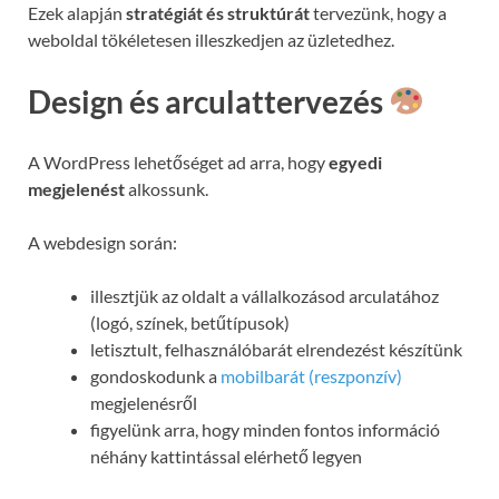
Ezek alapján
stratégiát és struktúrát
tervezünk, hogy a
weboldal tökéletesen illeszkedjen az üzletedhez.
Design és arculattervezés
A WordPress lehetőséget ad arra, hogy
egyedi
megjelenést
alkossunk.
A webdesign során:
illesztjük az oldalt a vállalkozásod arculatához
(logó, színek, betűtípusok)
letisztult, felhasználóbarát elrendezést készítünk
gondoskodunk a
mobilbarát (reszponzív)
megjelenésről
figyelünk arra, hogy minden fontos információ
néhány kattintással elérhető legyen