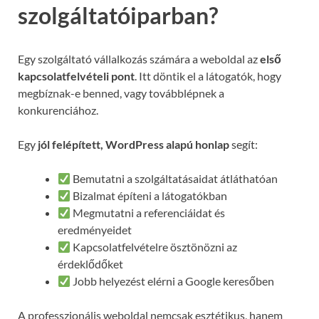
szolgáltatóiparban?
Egy szolgáltató vállalkozás számára a weboldal az
első
kapcsolatfelvételi pont
. Itt döntik el a látogatók, hogy
megbíznak-e benned, vagy továbblépnek a
konkurenciához.
Egy
jól felépített, WordPress alapú honlap
segít:
Bemutatni a szolgáltatásaidat átláthatóan
Bizalmat építeni a látogatókban
Megmutatni a referenciáidat és
eredményeidet
Kapcsolatfelvételre ösztönözni az
érdeklődőket
Jobb helyezést elérni a Google keresőben
A professzionális weboldal nemcsak esztétikus, hanem