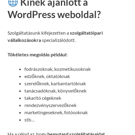
Kinek ajánlott a
WordPress weboldal?
Szolgáltatásunk kifejezetten a
szolgáltatóipari
vállalkozásokra
specializálódott.
Tökéletes megoldás például:
fodrászoknak, kozmetikusoknak
edzőknek, oktatóknak
szerelőknek, karbantartóknak
tanácsadóknak, könyvelőknek
takarító cégeknek
rendezvényszervezőknek
marketingeseknek, fotósoknak
stb…
Ha a célod az, hogy
bemutasd szolgáltatásaidat,