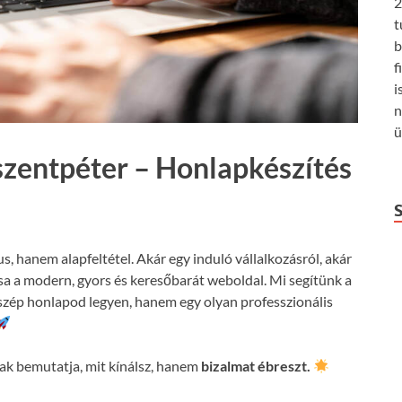
2
t
b
f
i
n
ü
szentpéter – Honlapkészítés
us, hanem alapfeltétel. Akár egy induló vállalkozásról, akár
csa a modern, gyors és keresőbarát weboldal. Mi segítünk a
szép honlapod legyen, hanem egy olyan professzionális
k bemutatja, mit kínálsz, hanem
bizalmat ébreszt.