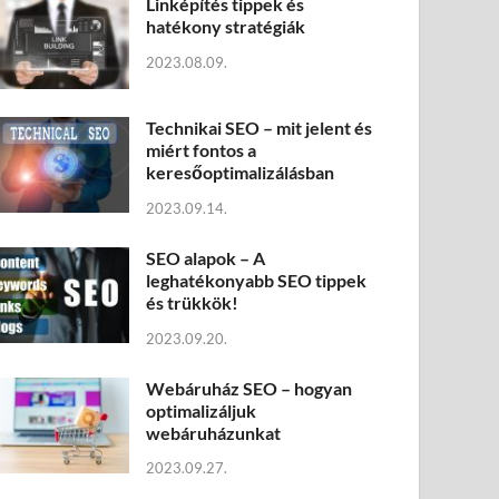
Linképítés tippek és
hatékony stratégiák
2023.08.09.
Technikai SEO – mit jelent és
miért fontos a
keresőoptimalizálásban
2023.09.14.
SEO alapok – A
leghatékonyabb SEO tippek
és trükkök!
2023.09.20.
Webáruház SEO – hogyan
optimalizáljuk
webáruházunkat
2023.09.27.