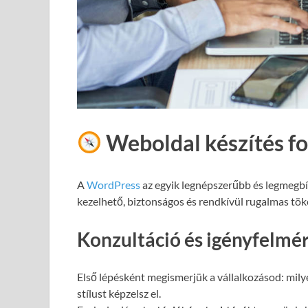
Weboldal készítés f
A
WordPress
az egyik legnépszerűbb és legmegb
kezelhető, biztonságos és rendkívül rugalmas töké
Konzultáció és igényfelmé
Első lépésként megismerjük a vállalkozásod: milye
stílust képzelsz el.