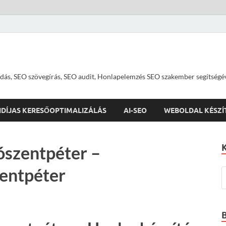
dás, SEO szövegírás, SEO audit, Honlapelemzés SEO szakember segítségé
IDÍJAS KERESŐOPTIMALIZÁLÁS
AI-SEO
WEBOLDAL KÉSZÍ
ószentpéter –
zentpéter