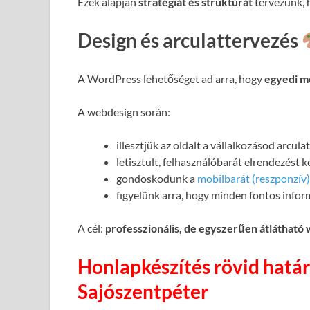
Ezek alapján
stratégiát és struktúrát
tervezünk, h
Design és arculattervezés
A WordPress lehetőséget ad arra, hogy
egyedi m
A webdesign során:
illesztjük az oldalt a vállalkozásod arcul
letisztult, felhasználóbarát elrendezést 
gondoskodunk a
mobilbarát (reszponzív)
figyelünk arra, hogy minden fontos infor
A cél:
professzionális, de egyszerűen átlátható
Honlapkészítés rövid határ
Sajószentpéter