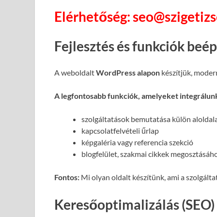
Elérhetőség: seo@szigetiz
Fejlesztés és funkciók beé
A weboldalt
WordPress alapon
készítjük, moder
A legfontosabb funkciók, amelyeket integrálun
szolgáltatások bemutatása külön alolda
kapcsolatfelvételi űrlap
képgaléria vagy referencia szekció
blogfelület, szakmai cikkek megosztásáh
Fontos:
Mi olyan oldalt készítünk, ami a szolgált
Keresőoptimalizálás (SEO)