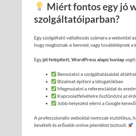
Miért fontos egy jó 
szolgáltatóiparban?
Egy szolgáltató vállalkozás számára a weboldal a
hogy megbíznak-e benned, vagy továbblépnek a 
Egy
jól felépített, WordPress alapú honlap
segít
Bemutatni a szolgáltatásaidat átláth
Bizalmat építeni a látogatókban
Megmutatni a referenciáidat és ered
Kapcsolatfelvételre ösztönözni az ér
Jobb helyezést elérni a Google keres
A professzionális weboldal nemcsak esztétikus,
bevételt és erősebb online jelenlétet biztosít.