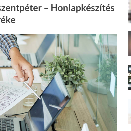
szentpéter – Honlapkészítés
yéke