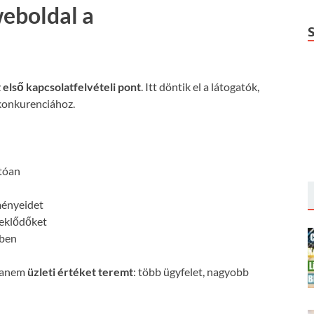
weboldal a
z
első kapcsolatfelvételi pont
. Itt döntik el a látogatók,
konkurenciához.
:
atóan
ményeidet
deklődőket
őben
 hanem
üzleti értéket teremt
: több ügyfelet, nagyobb