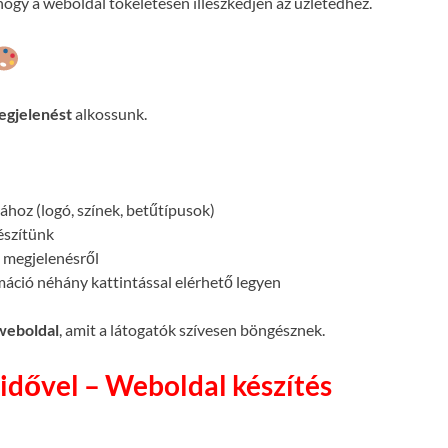
ogy a weboldal tökéletesen illeszkedjen az üzletedhez.
egjelenést
alkossunk.
atához (logó, színek, betűtípusok)
készítünk
megjelenésről
máció néhány kattintással elérhető legyen
 weboldal
, amit a látogatók szívesen böngésznek.
idővel – Weboldal készítés