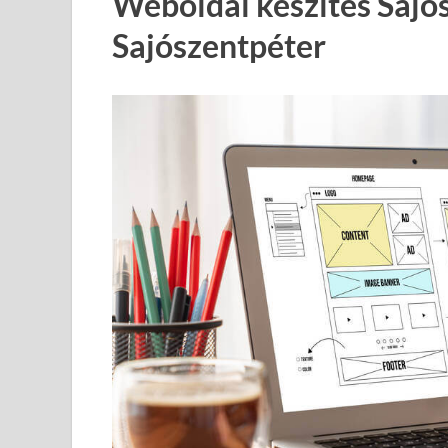
Weboldal készítés Sajó
Sajószentpéter