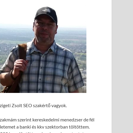
zigeti Zsolt SEO szakértő vagyok.
zakmám szerint kereskedelmi menedzser de fél
letemet a banki és kkv szektorban töltöttem.