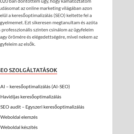
020 ban döntöttem úgy, hogy kamatoztatom
udásomat az online marketing világában azon
elül a keresőoptimalizálás (SEO) keltette fel a
igyelmemet. Ezt sikeresen megtanultam és azóta
s professzionális szinten csinálom az ügyfeleim
agy örömére és elégedettségére, mivel nekem az
gyfeleim az elsők.
SEO SZOLGÁLTATÁSOK
AI – keresőoptimalizálás (AI-SEO)
Havidíjas keresőoptimalizálás
SEO audit – Egyszeri keresőoptimalizálás
Weboldal elemzés
Weboldal készítés