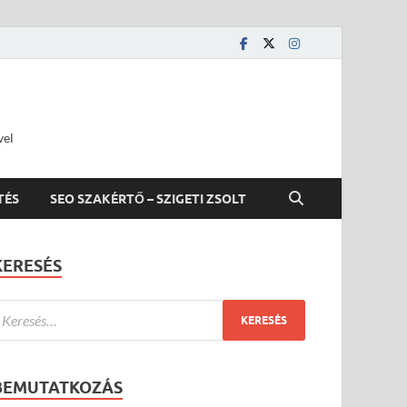
vel
TÉS
SEO SZAKÉRTŐ – SZIGETI ZSOLT
KERESÉS
BEMUTATKOZÁS