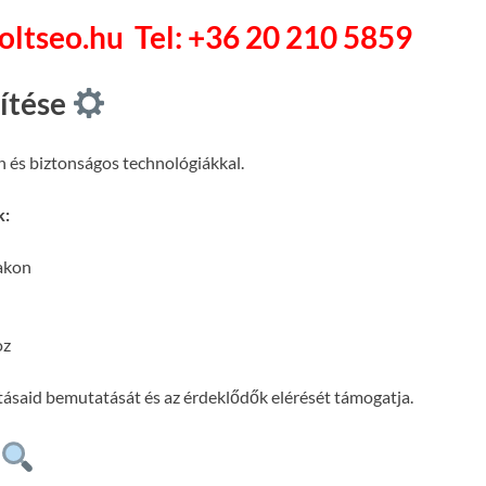
soltseo.hu
Tel: +36 20 210 5859
pítése
n és biztonságos technológiákkal.
k:
lakon
oz
atásaid bemutatását és az érdeklődők elérését támogatja.