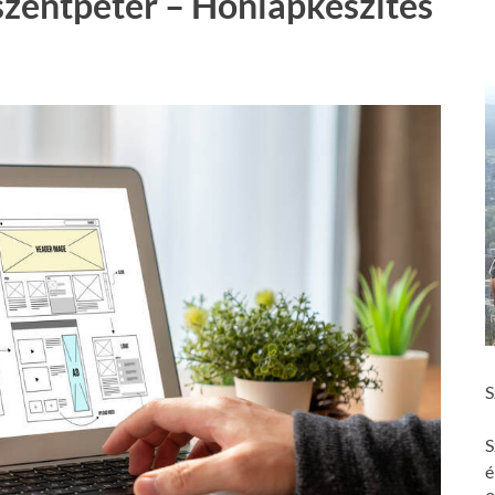
szentpéter – Honlapkészítés
S
S
é