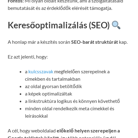
Fontos:
Mi olyan oldalt készítünk, ami a szolgáltatásaid
bemutatását és az érdeklődők elérését támogatja.
Keresőoptimalizálás (SEO)
A honlap már a készítés során
SEO-barát struktúrát
kap.
Ez azt jelenti, hogy:
a
kulcsszavak
megfelelően szerepelnek a
címekben és tartalmakban
az oldal gyorsan betöltődik
a képek optimalizáltak
a linkstruktúra logikus és könnyen követhető
minden oldal rendelkezik meta címekkel és
leírásokkal
A cél, hogy weboldalad
előkelő helyen szerepeljen a
Google találatok között
, így több potenciális ügyfél