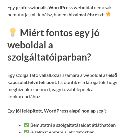
Egy
professzionális WordPress weboldal
nemcsak
bemutatja, mit kínálsz, hanem
bizalmat ébreszt.
Miért fontos egy jó
weboldal a
szolgáltatóiparban?
Egy szolgáltató vállalkozás számára a weboldal az
első
kapcsolatfelvételi pont
. Itt döntik el a látogatók, hogy
megbíznak-e benned, vagy továbblépnek a
konkurenciához.
Egy
jól felépített, WordPress alapú honlap
segít:
Bemutatni a szolgáltatásaidat átláthatóan
Bizalmat építeni a látogatókban