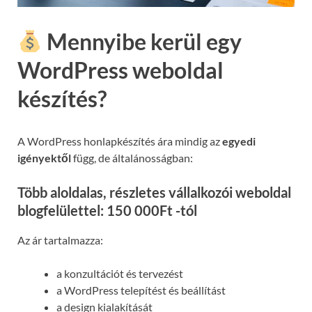
Mennyibe kerül egy
WordPress weboldal
készítés?
A WordPress honlapkészítés ára mindig az
egyedi
igényektől
függ, de általánosságban:
Több aloldalas, részletes vállalkozói weboldal
blogfelülettel: 150 000Ft -tól
Az ár tartalmazza:
a konzultációt és tervezést
a WordPress telepítést és beállítást
a design kialakítását