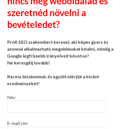
nincs még weboldalad és
szeretnéd növelni a
bevételedet?
Profi SEO szakembert keresel, aki képes gyors és
azonnal alkalmazható megoldásokat kínálni, mindig a
Google legfrissebb irányelveit követve?
Ne keresgélj tovább!
Keress bizalommal, és együtt elérjük a kívánt
eredményeket!
Név
E-mail cím