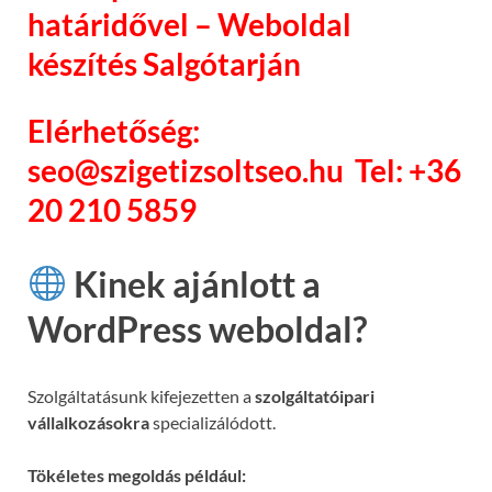
határidővel – Weboldal
készítés Salgótarján
Elérhetőség:
seo@szigetizsoltseo.hu Tel: +36
20 210 5859
Kinek ajánlott a
WordPress weboldal?
Szolgáltatásunk kifejezetten a
szolgáltatóipari
vállalkozásokra
specializálódott.
Tökéletes megoldás például: