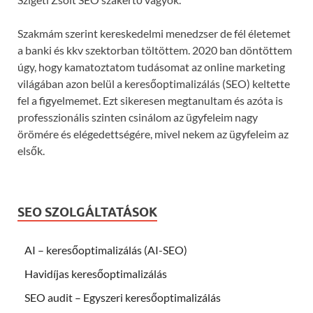
Szakmám szerint kereskedelmi menedzser de fél életemet
a banki és kkv szektorban töltöttem. 2020 ban döntöttem
úgy, hogy kamatoztatom tudásomat az online marketing
világában azon belül a keresőoptimalizálás (SEO) keltette
fel a figyelmemet. Ezt sikeresen megtanultam és azóta is
professzionális szinten csinálom az ügyfeleim nagy
örömére és elégedettségére, mivel nekem az ügyfeleim az
elsők.
SEO SZOLGÁLTATÁSOK
AI – keresőoptimalizálás (AI-SEO)
Havidíjas keresőoptimalizálás
SEO audit – Egyszeri keresőoptimalizálás