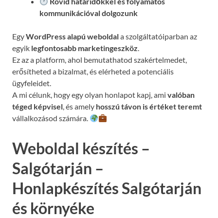
Rövid határidőkkel és folyamatos
kommunikációval
dolgozunk
Egy
WordPress alapú weboldal
a szolgáltatóiparban az
egyik
legfontosabb marketingeszköz
.
Ez az a platform, ahol bemutathatod szakértelmedet,
erősítheted a bizalmat, és elérheted a potenciális
ügyfeleidet.
A mi célunk, hogy egy olyan honlapot kapj, ami
valóban
téged képvisel
, és amely
hosszú távon is értéket teremt
vállalkozásod számára.
Weboldal készítés –
Salgótarján –
Honlapkészítés Salgótarján
és környéke