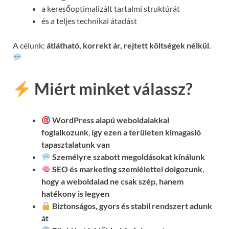
a keresőoptimalizált tartalmi struktúrát
és a teljes technikai átadást
A célunk:
átlátható, korrekt ár, rejtett költségek nélkül
.
Miért minket válassz?
WordPress alapú weboldalakkal
foglalkozunk
,
így ezen a területen kimagasló
tapasztalatunk van
Személyre szabott megoldásokat kínálunk
SEO és marketing szemlélettel dolgozunk
,
hogy a weboldalad ne csak szép, hanem
hatékony is legyen
Biztonságos, gyors és stabil rendszert adunk
át