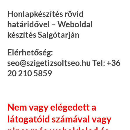
Honlapkészítés rövid
határidővel – Weboldal
készítés Salgótarján
Elérhetőség:
seo@szigetizsoltseo.hu Tel: +36
20 210 5859
Nem vagy elégedett a
látogatóid számával vagy