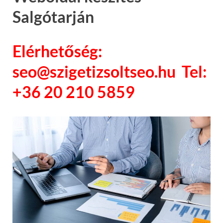
Salgótarján
Elérhetőség:
seo@szigetizsoltseo.hu Tel:
+36 20 210 5859