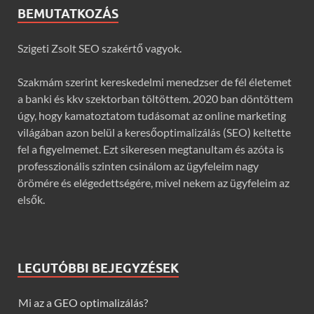
BEMUTATKOZÁS
Szigeti Zsolt SEO szakértő vagyok.
Szakmám szerint kereskedelmi menedzser de fél életemet
a banki és kkv szektorban töltöttem. 2020 ban döntöttem
úgy, hogy kamatoztatom tudásomat az online marketing
világában azon belül a keresőoptimalizálás (SEO) keltette
fel a figyelmemet. Ezt sikeresen megtanultam és azóta is
professzionális szinten csinálom az ügyfeleim nagy
örömére és elégedettségére, mivel nekem az ügyfeleim az
elsők.
LEGUTÓBBI BEJEGYZÉSEK
Mi az a GEO optimalizálás?