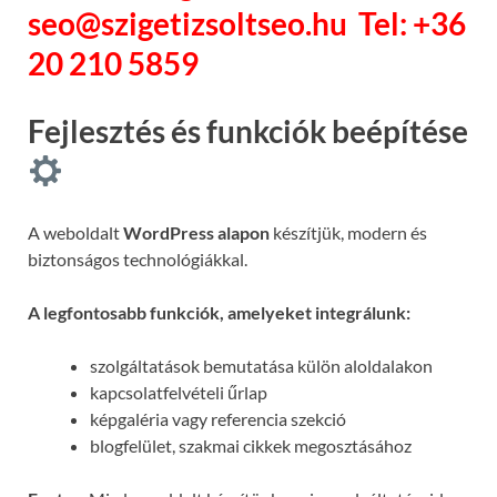
seo@szigetizsoltseo.hu
Tel: +36
20 210 5859
Fejlesztés és funkciók beépítése
A weboldalt
WordPress alapon
készítjük, modern és
biztonságos technológiákkal.
A legfontosabb funkciók, amelyeket integrálunk:
szolgáltatások bemutatása külön aloldalakon
kapcsolatfelvételi űrlap
képgaléria vagy referencia szekció
blogfelület, szakmai cikkek megosztásához