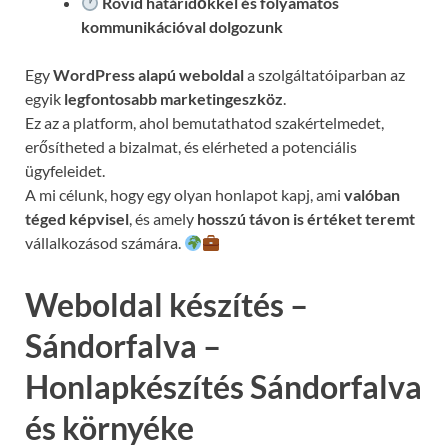
Rövid határidőkkel és folyamatos
kommunikációval
dolgozunk
Egy
WordPress alapú weboldal
a szolgáltatóiparban az
egyik
legfontosabb marketingeszköz
.
Ez az a platform, ahol bemutathatod szakértelmedet,
erősítheted a bizalmat, és elérheted a potenciális
ügyfeleidet.
A mi célunk, hogy egy olyan honlapot kapj, ami
valóban
téged képvisel
, és amely
hosszú távon is értéket teremt
vállalkozásod számára.
Weboldal készítés –
Sándorfalva –
Honlapkészítés Sándorfalva
és környéke