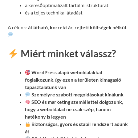
a keresőoptimalizált tartalmi struktúrát
és a teljes technikai átadást
A célunk:
átlátható, korrekt ár, rejtett költségek nélkül
.
Miért minket válassz?
WordPress alapú weboldalakkal
foglalkozunk
,
így ezen a területen kimagasló
tapasztalatunk van
Személyre szabott megoldásokat kínálunk
SEO és marketing szemlélettel dolgozunk
,
hogy a weboldalad ne csak szép, hanem
hatékony is legyen
Biztonságos, gyors és stabil rendszert adunk
át