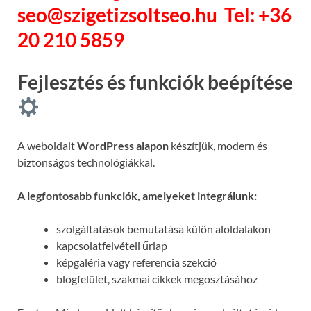
seo@szigetizsoltseo.hu
Tel: +36
20 210 5859
Fejlesztés és funkciók beépítése
A weboldalt
WordPress alapon
készítjük, modern és
biztonságos technológiákkal.
A legfontosabb funkciók, amelyeket integrálunk:
szolgáltatások bemutatása külön aloldalakon
kapcsolatfelvételi űrlap
képgaléria vagy referencia szekció
blogfelület, szakmai cikkek megosztásához