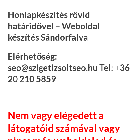
Honlapkészítés rövid
határidővel – Weboldal
készítés Sándorfalva
Elérhetőség:
seo@szigetizsoltseo.hu Tel: +36
20 210 5859
Nem vagy elégedett a
látogatóid számával vagy