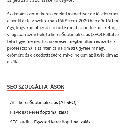
Szakmám szerint kereskedelmi menedzser de fél életemet
a banki és kkv szektorban töltöttem. 2020 ban döntöttem
úgy, hogy kamatoztatom tudásomat az online marketing
világában azon belül a keresőoptimalizálás (SEO) keltette
fel a figyelmemet. Ezt sikeresen megtanultam és azóta is
professzionális szinten csinálom az ügyfeleim nagy
örömére és elégedettségére, mivel nekem az ügyfeleim az
elsők.
SEO SZOLGÁLTATÁSOK
AI – keresőoptimalizálás (AI-SEO)
Havidíjas keresőoptimalizálás
SEO audit – Egyszeri keresőoptimalizálás