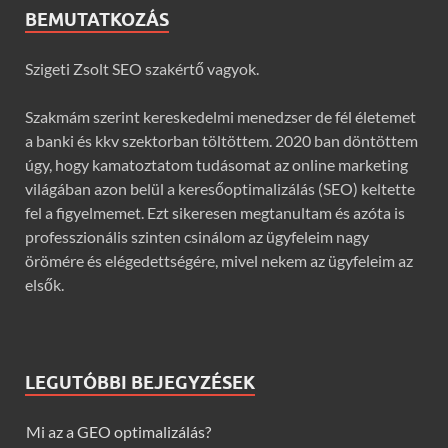
BEMUTATKOZÁS
Szigeti Zsolt SEO szakértő vagyok.
Szakmám szerint kereskedelmi menedzser de fél életemet
a banki és kkv szektorban töltöttem. 2020 ban döntöttem
úgy, hogy kamatoztatom tudásomat az online marketing
világában azon belül a keresőoptimalizálás (SEO) keltette
fel a figyelmemet. Ezt sikeresen megtanultam és azóta is
professzionális szinten csinálom az ügyfeleim nagy
örömére és elégedettségére, mivel nekem az ügyfeleim az
elsők.
LEGUTÓBBI BEJEGYZÉSEK
Mi az a GEO optimalizálás?