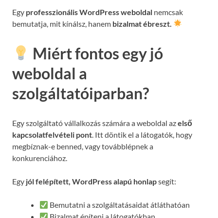
Egy
professzionális WordPress weboldal
nemcsak
bemutatja, mit kínálsz, hanem
bizalmat ébreszt.
Miért fontos egy jó
weboldal a
szolgáltatóiparban?
Egy szolgáltató vállalkozás számára a weboldal az
első
kapcsolatfelvételi pont
. Itt döntik el a látogatók, hogy
megbíznak-e benned, vagy továbblépnek a
konkurenciához.
Egy
jól felépített, WordPress alapú honlap
segít:
Bemutatni a szolgáltatásaidat átláthatóan
Bizalmat építeni a látogatókban