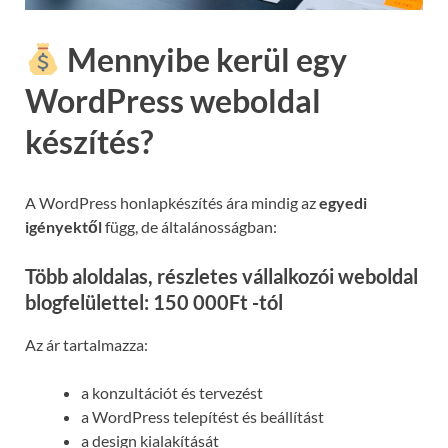
Mennyibe kerül egy
WordPress weboldal
készítés?
A WordPress honlapkészítés ára mindig az
egyedi
igényektől
függ, de általánosságban:
Több aloldalas, részletes vállalkozói weboldal
blogfelülettel: 150 000Ft -tól
Az ár tartalmazza:
a konzultációt és tervezést
a WordPress telepítést és beállítást
a design kialakítását