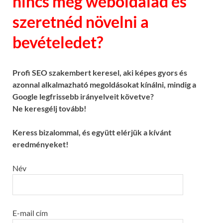
nincs még weboldalad és
szeretnéd növelni a
bevételedet?
Profi SEO szakembert keresel, aki képes gyors és
azonnal alkalmazható megoldásokat kínálni, mindig a
Google legfrissebb irányelveit követve?
Ne keresgélj tovább!
Keress bizalommal, és együtt elérjük a kívánt
eredményeket!
Név
E-mail cím