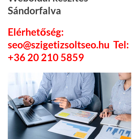
Sándorfalva
Elérhetőség:
seo@szigetizsoltseo.hu Tel:
+36 20 210 5859