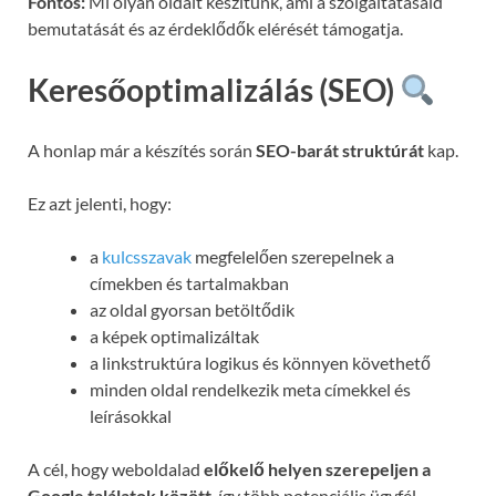
Fontos:
Mi olyan oldalt készítünk, ami a szolgáltatásaid
bemutatását és az érdeklődők elérését támogatja.
Keresőoptimalizálás (SEO)
A honlap már a készítés során
SEO-barát struktúrát
kap.
Ez azt jelenti, hogy:
a
kulcsszavak
megfelelően szerepelnek a
címekben és tartalmakban
az oldal gyorsan betöltődik
a képek optimalizáltak
a linkstruktúra logikus és könnyen követhető
minden oldal rendelkezik meta címekkel és
leírásokkal
A cél, hogy weboldalad
előkelő helyen szerepeljen a
Google találatok között
, így több potenciális ügyfél