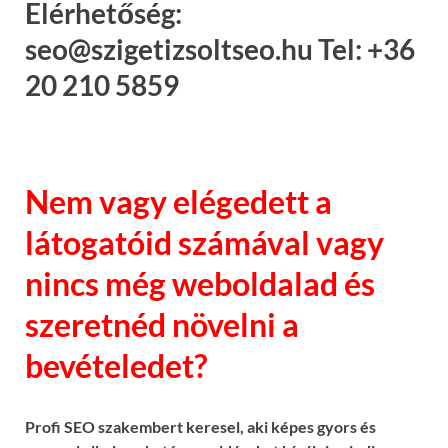
Elérhetőség:
seo@szigetizsoltseo.hu Tel: +36
20 210 5859
Nem vagy elégedett a
látogatóid számával vagy
nincs még weboldalad és
szeretnéd növelni a
bevételedet?
Profi SEO szakembert keresel, aki képes gyors és