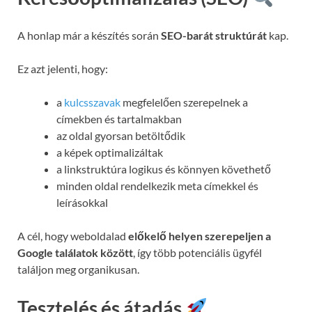
A honlap már a készítés során
SEO-barát struktúrát
kap.
Ez azt jelenti, hogy:
a
kulcsszavak
megfelelően szerepelnek a
címekben és tartalmakban
az oldal gyorsan betöltődik
a képek optimalizáltak
a linkstruktúra logikus és könnyen követhető
minden oldal rendelkezik meta címekkel és
leírásokkal
A cél, hogy weboldalad
előkelő helyen szerepeljen a
Google találatok között
, így több potenciális ügyfél
találjon meg organikusan.
Tesztelés és átadás