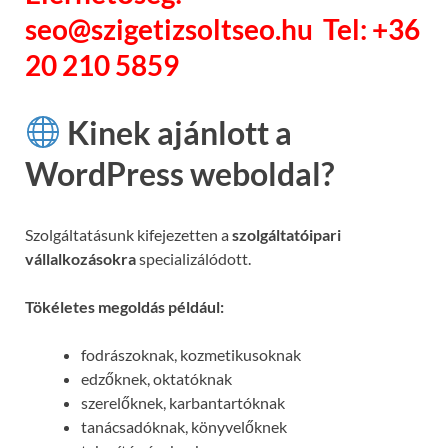
seo@szigetizsoltseo.hu Tel: +36
20 210 5859
Kinek ajánlott a
WordPress weboldal?
Szolgáltatásunk kifejezetten a
szolgáltatóipari
vállalkozásokra
specializálódott.
Tökéletes megoldás például:
fodrászoknak, kozmetikusoknak
edzőknek, oktatóknak
szerelőknek, karbantartóknak
tanácsadóknak, könyvelőknek