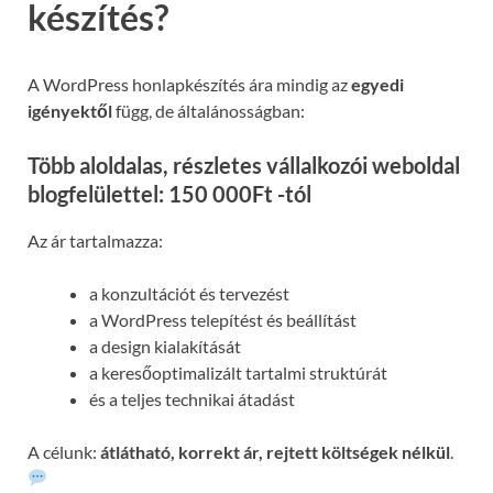
készítés?
A WordPress honlapkészítés ára mindig az
egyedi
igényektől
függ, de általánosságban:
Több aloldalas, részletes vállalkozói weboldal
blogfelülettel: 150 000Ft -tól
Az ár tartalmazza:
a konzultációt és tervezést
a WordPress telepítést és beállítást
a design kialakítását
a keresőoptimalizált tartalmi struktúrát
és a teljes technikai átadást
A célunk:
átlátható, korrekt ár, rejtett költségek nélkül
.