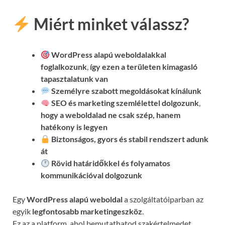
Miért minket válassz?
WordPress alapú weboldalakkal
foglalkozunk
,
így ezen a területen kimagasló
tapasztalatunk van
Személyre szabott megoldásokat kínálunk
SEO és marketing szemlélettel dolgozunk
,
hogy a weboldalad ne csak szép, hanem
hatékony is legyen
Biztonságos, gyors és stabil rendszert adunk
át
Rövid határidőkkel és folyamatos
kommunikációval
dolgozunk
Egy
WordPress alapú weboldal
a szolgáltatóiparban az
egyik
legfontosabb marketingeszköz
.
Ez az a platform, ahol bemutathatod szakértelmedet,