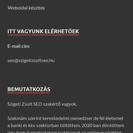
Weboldal készítés
ITT VAGYUNK ELÉRHETŐEK
E-mail cím:
seo@szigetizsoltseo.hu
BEMUTATKOZÁS
Szigeti Zsolt SEO szakértő vagyok.
Szakmám szerint kereskedelmi menedzser de fél életemet
a banki és kkv szektorban töltöttem. 2020 ban döntöttem
úgy, hogy kamatoztatom tudásomat az online marketing