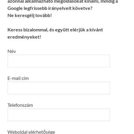
azonnal alkalmazható megoldásokat kínálni, mindig a
Google legfrissebb irányelveit követve?
Ne keresgélj tovább!
Keress bizalommal, és együtt elérjük a kívánt
eredményeket!
Név
E-mail cím
Telefonszám
Weboldal elérhetősége