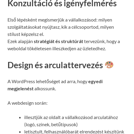
Konzultáció és igényfelmérés
Első lépésként megismerjük a vállalkozásod: milyen
szolgáltatásokat nyújtasz, kik a célcsoportod, milyen
stílust képzelsz el.
Ezek alapján
stratégiát és struktúrát
tervezünk, hogy a
weboldal tökéletesen illeszkedjen az üzletedhez.
Design és arculattervezés
A WordPress lehetőséget ad arra, hogy
egyedi
megjelenést
alkossunk.
A webdesign során:
illesztjük az oldalt a vállalkozásod arculatához
(logó, színek, betűtípusok)
letisztult, felhasználóbarát elrendezést készítünk