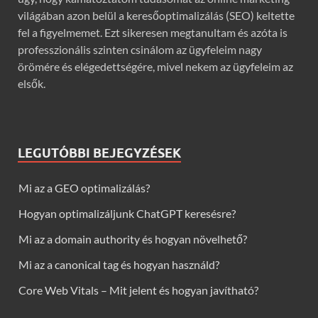
világában azon belül a keresőoptimalizálás (SEO) keltette
fel a figyelmemet. Ezt sikeresen megtanultam és azóta is
professzionális szinten csinálom az ügyfeleim nagy
örömére és elégedettségére, mivel nekem az ügyfeleim az
elsők.
LEGUTÓBBI BEJEGYZÉSEK
Mi az a GEO optimalizálás?
Hogyan optimalizáljunk ChatGPT keresésre?
Mi az a domain authority és hogyan növelhető?
Mi az a canonical tag és hogyan használd?
Core Web Vitals – Mit jelent és hogyan javítható?