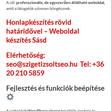
A cél:
professzionális, de egyszerűen átlátható weboldal
,
amit a látogatók szívesen böngésznek.
Honlapkészítés rövid
határidővel – Weboldal
készítés Sásd
Elérhetőség:
seo@szigetizsoltseo.hu
Tel: +36
20 210 5859
Fejlesztés és funkciók beépítése
A weboldalt
WordPress alapon
készítjük, modern és