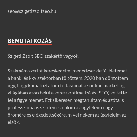
seo@szigetizsoltseo.hu
BEMUTATKOZÁS
Szigeti Zsolt SEO szakértő vagyok.
Szakmám szerint kereskedelmi menedzser de fél életemet
a banki és kkv szektorban töltöttem. 2020 ban döntöttem
úgy, hogy kamatoztatom tudásomat az online marketing
világában azon belül a keresőoptimalizálás (SEO) keltette
fel a figyelmemet. Ezt sikeresen megtanultam és azóta is
professzionális szinten csinálom az ügyfeleim nagy
örömére és elégedettségére, mivel nekem az ügyfeleim az
elsők.