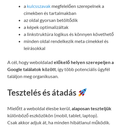
a
kulcsszavak
megfelelően szerepelnek a
címekben és tartalmakban
az oldal gyorsan betöltődik
a képek optimalizáltak
a linkstruktúra logikus és könnyen követhető
minden oldal rendelkezik meta címekkel és
leírásokkal
A cél, hogy weboldalad
előkelő helyen szerepeljen a
Google találatok között
, így több potenciális ügyfél
találjon meg organikusan.
Tesztelés és átadás
Mielőtt a weboldal élesbe kerül,
alaposan teszteljük
különböző eszközökön (mobil, tablet, laptop).
Csak akkor adjuk át, ha minden hibátlanul működik.