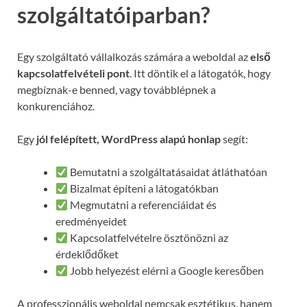
szolgáltatóiparban?
Egy szolgáltató vállalkozás számára a weboldal az
első
kapcsolatfelvételi pont
. Itt döntik el a látogatók, hogy
megbíznak-e benned, vagy továbblépnek a
konkurenciához.
Egy
jól felépített, WordPress alapú honlap
segít:
Bemutatni a szolgáltatásaidat átláthatóan
Bizalmat építeni a látogatókban
Megmutatni a referenciáidat és
eredményeidet
Kapcsolatfelvételre ösztönözni az
érdeklődőket
Jobb helyezést elérni a Google keresőben
A professzionális weboldal nemcsak esztétikus, hanem