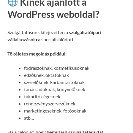
Kinek ajánlott a
WordPress weboldal?
Szolgáltatásunk kifejezetten a
szolgáltatóipari
vállalkozásokra
specializálódott.
Tökéletes megoldás például:
fodrászoknak, kozmetikusoknak
edzőknek, oktatóknak
szerelőknek, karbantartóknak
tanácsadóknak, könyvelőknek
takarító cégeknek
rendezvényszervezőknek
marketingeseknek, fotósoknak
stb…
Ha a célod az, hogy
bemutasd szolgáltatásaidat,