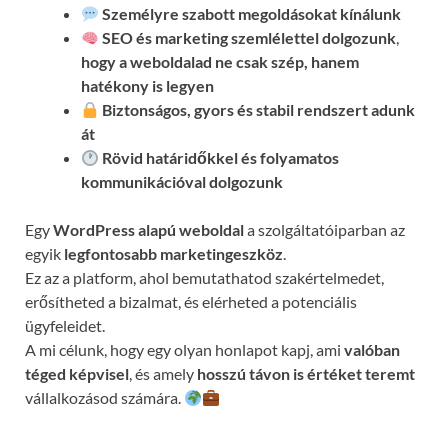
Személyre szabott megoldásokat kínálunk
SEO és marketing szemlélettel dolgozunk
,
hogy a weboldalad ne csak szép, hanem
hatékony is legyen
Biztonságos, gyors és stabil rendszert adunk
át
Rövid határidőkkel és folyamatos
kommunikációval
dolgozunk
Egy
WordPress alapú weboldal
a szolgáltatóiparban az
egyik
legfontosabb marketingeszköz
.
Ez az a platform, ahol bemutathatod szakértelmedet,
erősítheted a bizalmat, és elérheted a potenciális
ügyfeleidet.
A mi célunk, hogy egy olyan honlapot kapj, ami
valóban
téged képvisel
, és amely
hosszú távon is értéket teremt
vállalkozásod számára.