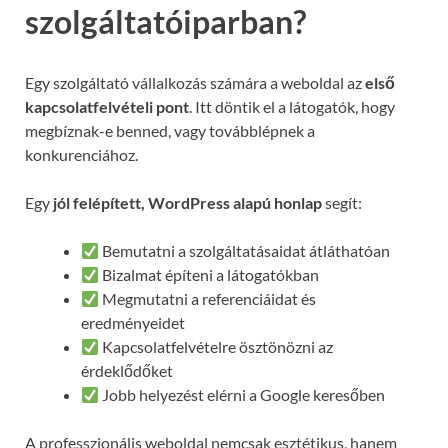
szolgáltatóiparban?
Egy szolgáltató vállalkozás számára a weboldal az
első
kapcsolatfelvételi pont
. Itt döntik el a látogatók, hogy
megbíznak-e benned, vagy továbblépnek a
konkurenciához.
Egy
jól felépített, WordPress alapú honlap
segít:
Bemutatni a szolgáltatásaidat átláthatóan
Bizalmat építeni a látogatókban
Megmutatni a referenciáidat és
eredményeidet
Kapcsolatfelvételre ösztönözni az
érdeklődőket
Jobb helyezést elérni a Google keresőben
A professzionális weboldal nemcsak esztétikus, hanem