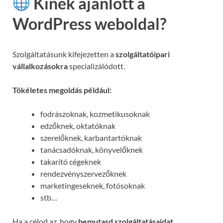
Kinek ajánlott a
WordPress weboldal?
Szolgáltatásunk kifejezetten a
szolgáltatóipari
vállalkozásokra
specializálódott.
Tökéletes megoldás például:
fodrászoknak, kozmetikusoknak
edzőknek, oktatóknak
szerelőknek, karbantartóknak
tanácsadóknak, könyvelőknek
takarító cégeknek
rendezvényszervezőknek
marketingeseknek, fotósoknak
stb…
Ha a célod az, hogy
bemutasd szolgáltatásaidat,