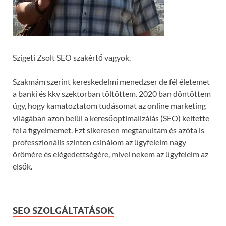
Szigeti Zsolt SEO szakértő vagyok.
Szakmám szerint kereskedelmi menedzser de fél életemet
a banki és kkv szektorban töltöttem. 2020 ban döntöttem
úgy, hogy kamatoztatom tudásomat az online marketing
világában azon belül a keresőoptimalizálás (SEO) keltette
fel a figyelmemet. Ezt sikeresen megtanultam és azóta is
professzionális szinten csinálom az ügyfeleim nagy
örömére és elégedettségére, mivel nekem az ügyfeleim az
elsők.
SEO SZOLGÁLTATÁSOK