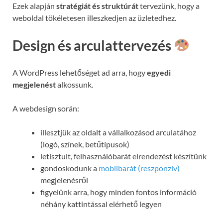
Ezek alapján
stratégiát és struktúrát
tervezünk, hogy a
weboldal tökéletesen illeszkedjen az üzletedhez.
Design és arculattervezés
A WordPress lehetőséget ad arra, hogy
egyedi
megjelenést
alkossunk.
A webdesign során:
illesztjük az oldalt a vállalkozásod arculatához
(logó, színek, betűtípusok)
letisztult, felhasználóbarát elrendezést készítünk
gondoskodunk a
mobilbarát (reszponzív)
megjelenésről
figyelünk arra, hogy minden fontos információ
néhány kattintással elérhető legyen