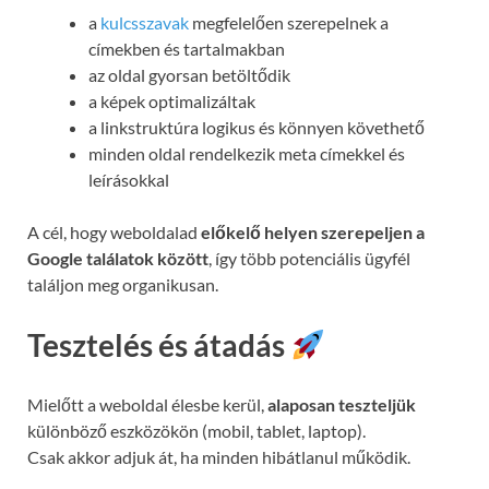
a
kulcsszavak
megfelelően szerepelnek a
címekben és tartalmakban
az oldal gyorsan betöltődik
a képek optimalizáltak
a linkstruktúra logikus és könnyen követhető
minden oldal rendelkezik meta címekkel és
leírásokkal
A cél, hogy weboldalad
előkelő helyen szerepeljen a
Google találatok között
, így több potenciális ügyfél
találjon meg organikusan.
Tesztelés és átadás
Mielőtt a weboldal élesbe kerül,
alaposan teszteljük
különböző eszközökön (mobil, tablet, laptop).
Csak akkor adjuk át, ha minden hibátlanul működik.