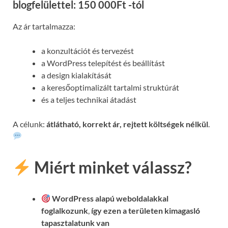
blogfelülettel: 150 000Ft -tól
Az ár tartalmazza:
a konzultációt és tervezést
a WordPress telepítést és beállítást
a design kialakítását
a keresőoptimalizált tartalmi struktúrát
és a teljes technikai átadást
A célunk:
átlátható, korrekt ár, rejtett költségek nélkül
.
Miért minket válassz?
WordPress alapú weboldalakkal
foglalkozunk
,
így ezen a területen kimagasló
tapasztalatunk van