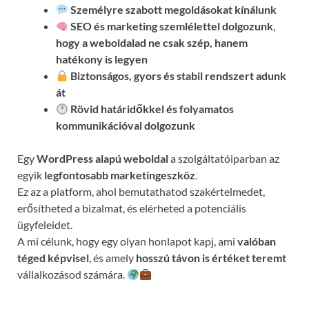
Személyre szabott megoldásokat kínálunk
SEO és marketing szemlélettel dolgozunk
,
hogy a weboldalad ne csak szép, hanem
hatékony is legyen
Biztonságos, gyors és stabil rendszert adunk
át
Rövid határidőkkel és folyamatos
kommunikációval
dolgozunk
Egy
WordPress alapú weboldal
a szolgáltatóiparban az
egyik
legfontosabb marketingeszköz
.
Ez az a platform, ahol bemutathatod szakértelmedet,
erősítheted a bizalmat, és elérheted a potenciális
ügyfeleidet.
A mi célunk, hogy egy olyan honlapot kapj, ami
valóban
téged képvisel
, és amely
hosszú távon is értéket teremt
vállalkozásod számára.