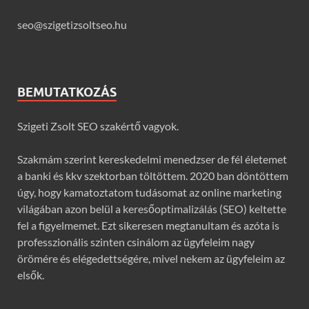
seo@szigetizsoltseo.hu
BEMUTATKOZÁS
Szigeti Zsolt SEO szakértő vagyok.
Szakmám szerint kereskedelmi menedzser de fél életemet
a banki és kkv szektorban töltöttem. 2020 ban döntöttem
úgy, hogy kamatoztatom tudásomat az online marketing
világában azon belül a keresőoptimalizálás (SEO) keltette
fel a figyelmemet. Ezt sikeresen megtanultam és azóta is
professzionális szinten csinálom az ügyfeleim nagy
örömére és elégedettségére, mivel nekem az ügyfeleim az
elsők.