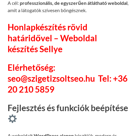
A cél:
professzionális, de egyszerűen átlátható weboldal
,
amit a látogatók szívesen böngésznek.
Honlapkészítés rövid
határidővel – Weboldal
készítés Sellye
Elérhetőség:
seo@szigetizsoltseo.hu
Tel: +36
20 210 5859
Fejlesztés és funkciók beépítése
A weboldalt
WordPress alapon
készítjük, modern és