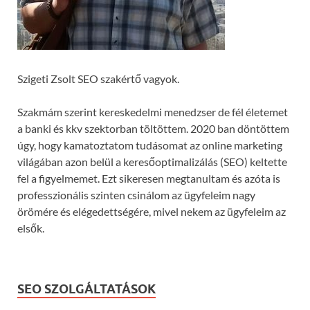
Szigeti Zsolt SEO szakértő vagyok.
Szakmám szerint kereskedelmi menedzser de fél életemet
a banki és kkv szektorban töltöttem. 2020 ban döntöttem
úgy, hogy kamatoztatom tudásomat az online marketing
világában azon belül a keresőoptimalizálás (SEO) keltette
fel a figyelmemet. Ezt sikeresen megtanultam és azóta is
professzionális szinten csinálom az ügyfeleim nagy
örömére és elégedettségére, mivel nekem az ügyfeleim az
elsők.
SEO SZOLGÁLTATÁSOK