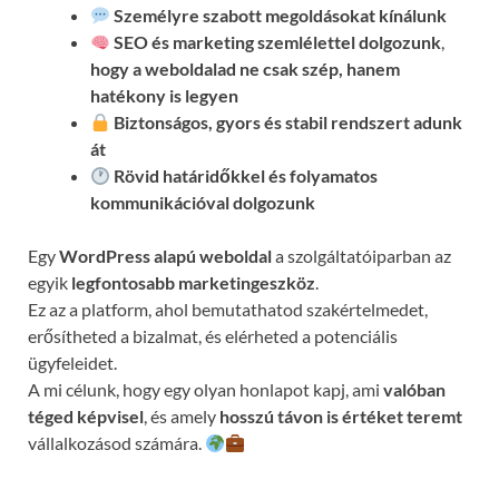
Személyre szabott megoldásokat kínálunk
SEO és marketing szemlélettel dolgozunk
,
hogy a weboldalad ne csak szép, hanem
hatékony is legyen
Biztonságos, gyors és stabil rendszert adunk
át
Rövid határidőkkel és folyamatos
kommunikációval
dolgozunk
Egy
WordPress alapú weboldal
a szolgáltatóiparban az
egyik
legfontosabb marketingeszköz
.
Ez az a platform, ahol bemutathatod szakértelmedet,
erősítheted a bizalmat, és elérheted a potenciális
ügyfeleidet.
A mi célunk, hogy egy olyan honlapot kapj, ami
valóban
téged képvisel
, és amely
hosszú távon is értéket teremt
vállalkozásod számára.