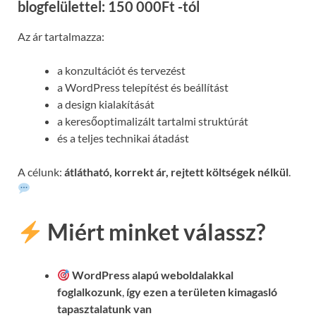
blogfelülettel: 150 000Ft -tól
Az ár tartalmazza:
a konzultációt és tervezést
a WordPress telepítést és beállítást
a design kialakítását
a keresőoptimalizált tartalmi struktúrát
és a teljes technikai átadást
A célunk:
átlátható, korrekt ár, rejtett költségek nélkül
.
Miért minket válassz?
WordPress alapú weboldalakkal
foglalkozunk
,
így ezen a területen kimagasló
tapasztalatunk van