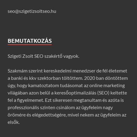
seo@szigetizsoltseo.hu
BEMUTATKOZÁS
Szigeti Zsolt SEO szakértő vagyok.
Szakmám szerint kereskedelmi menedzser de fél életemet
a banki és kkv szektorban töltöttem. 2020 ban döntöttem
úgy, hogy kamatoztatom tudásomat az online marketing
világában azon belül a keresőoptimalizálás (SEO) keltette
fel a figyelmemet. Ezt sikeresen megtanultam és azóta is
professzionális szinten csinálom az ügyfeleim nagy
örömére és elégedettségére, mivel nekem az ügyfeleim az
elsők.