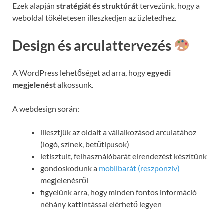
Ezek alapján
stratégiát és struktúrát
tervezünk, hogy a
weboldal tökéletesen illeszkedjen az üzletedhez.
Design és arculattervezés
A WordPress lehetőséget ad arra, hogy
egyedi
megjelenést
alkossunk.
A webdesign során:
illesztjük az oldalt a vállalkozásod arculatához
(logó, színek, betűtípusok)
letisztult, felhasználóbarát elrendezést készítünk
gondoskodunk a
mobilbarát (reszponzív)
megjelenésről
figyelünk arra, hogy minden fontos információ
néhány kattintással elérhető legyen