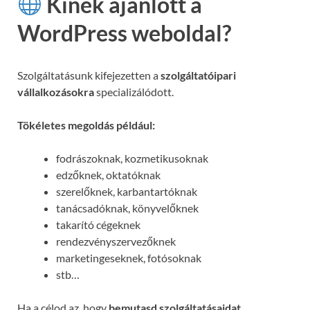
Kinek ajánlott a
WordPress weboldal?
Szolgáltatásunk kifejezetten a
szolgáltatóipari
vállalkozásokra
specializálódott.
Tökéletes megoldás például:
fodrászoknak, kozmetikusoknak
edzőknek, oktatóknak
szerelőknek, karbantartóknak
tanácsadóknak, könyvelőknek
takarító cégeknek
rendezvényszervezőknek
marketingeseknek, fotósoknak
stb…
Ha a célod az, hogy
bemutasd szolgáltatásaidat,