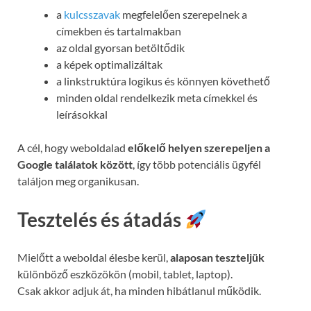
a
kulcsszavak
megfelelően szerepelnek a
címekben és tartalmakban
az oldal gyorsan betöltődik
a képek optimalizáltak
a linkstruktúra logikus és könnyen követhető
minden oldal rendelkezik meta címekkel és
leírásokkal
A cél, hogy weboldalad
előkelő helyen szerepeljen a
Google találatok között
, így több potenciális ügyfél
találjon meg organikusan.
Tesztelés és átadás
Mielőtt a weboldal élesbe kerül,
alaposan teszteljük
különböző eszközökön (mobil, tablet, laptop).
Csak akkor adjuk át, ha minden hibátlanul működik.