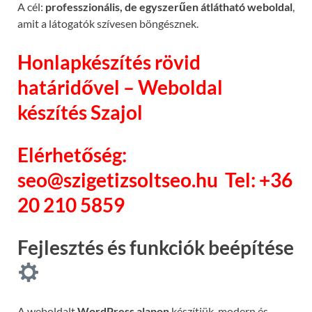
A cél:
professzionális, de egyszerűen átlátható weboldal
,
amit a látogatók szívesen böngésznek.
Honlapkészítés rövid
határidővel – Weboldal
készítés Szajol
Elérhetőség:
seo@szigetizsoltseo.hu
Tel: +36
20 210 5859
Fejlesztés és funkciók beépítése
A weboldalt
WordPress alapon
készítjük, modern és