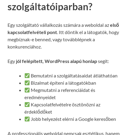
szolgáltatóiparban?
Egy szolgáltató vállalkozás számára a weboldal az
első
kapcsolatfelvételi pont
. Itt döntik el a látogatók, hogy
megbíznak-e benned, vagy továbblépnek a
konkurenciához.
Egy
jól felépített, WordPress alapú honlap
segít:
Bemutatni a szolgáltatásaidat átláthatóan
Bizalmat építeni a látogatókban
Megmutatni a referenciáidat és
eredményeidet
Kapcsolatfelvételre ösztönözni az
érdeklődőket
Jobb helyezést elérni a Google keresőben
A professzionális weboldal nemcsak esztétikus, hanem