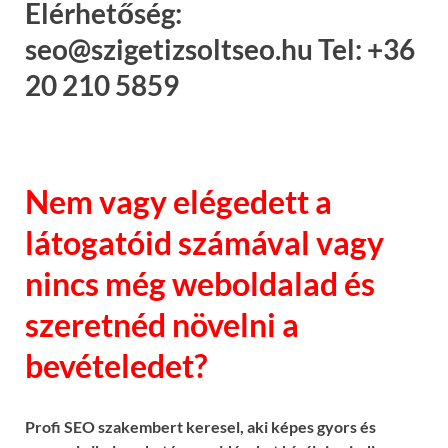
Elérhetőség:
seo@szigetizsoltseo.hu Tel: +36
20 210 5859
Nem vagy elégedett a
látogatóid számával vagy
nincs még weboldalad és
szeretnéd növelni a
bevételedet?
Profi SEO szakembert keresel, aki képes gyors és