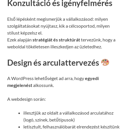
Konzultáció és igényfelmérés
Első lépésként megismerjük a vállalkozásod: milyen
szolgáltatásokat nyújtasz, kik a célcsoportod, milyen
stílust képzelsz el.
Ezek alapján
stratégiát és struktúrát
tervezünk, hogy a
weboldal tökéletesen illeszkedjen az üzletedhez.
Design és arculattervezés
A WordPress lehetőséget ad arra, hogy
egyedi
megjelenést
alkossunk.
A webdesign során:
illesztjük az oldalt a vállalkozásod arculatához
(logó, színek, betűtípusok)
letisztult, felhasználóbarát elrendezést készítünk