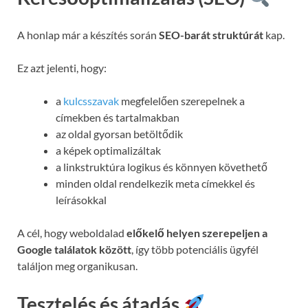
A honlap már a készítés során
SEO-barát struktúrát
kap.
Ez azt jelenti, hogy:
a
kulcsszavak
megfelelően szerepelnek a
címekben és tartalmakban
az oldal gyorsan betöltődik
a képek optimalizáltak
a linkstruktúra logikus és könnyen követhető
minden oldal rendelkezik meta címekkel és
leírásokkal
A cél, hogy weboldalad
előkelő helyen szerepeljen a
Google találatok között
, így több potenciális ügyfél
találjon meg organikusan.
Tesztelés és átadás