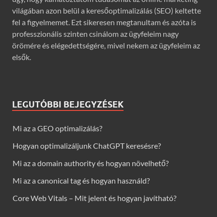
világában azon belül a keresőoptimalizálás (SEO) keltette
fel a figyelmemet. Ezt sikeresen megtanultam és azóta is
professzionális szinten csinálom az ügyfeleim nagy
örömére és elégedettségére, mivel nekem az ügyfeleim az
elsők.
LEGUTÓBBI BEJEGYZÉSEK
Mi az a GEO optimalizálás?
Hogyan optimalizáljunk ChatGPT keresésre?
Mi az a domain authority és hogyan növelhető?
Mi az a canonical tag és hogyan használd?
Core Web Vitals – Mit jelent és hogyan javítható?