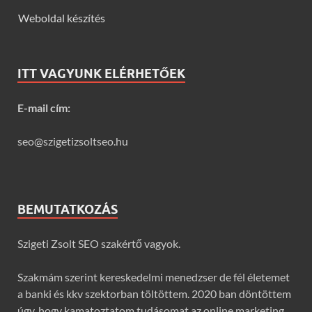
Weboldal készítés
ITT VAGYUNK ELÉRHETŐEK
E-mail cím:
seo@szigetizsoltseo.hu
BEMUTATKOZÁS
Szigeti Zsolt SEO szakértő vagyok.
Szakmám szerint kereskedelmi menedzser de fél életemet
a banki és kkv szektorban töltöttem. 2020 ban döntöttem
úgy, hogy kamatoztatom tudásomat az online marketing