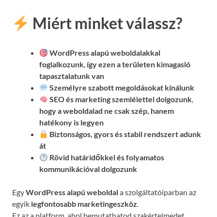
Miért minket válassz?
WordPress alapú weboldalakkal
foglalkozunk
,
így ezen a területen kimagasló
tapasztalatunk van
Személyre szabott megoldásokat kínálunk
SEO és marketing szemlélettel dolgozunk
,
hogy a weboldalad ne csak szép, hanem
hatékony is legyen
Biztonságos, gyors és stabil rendszert adunk
át
Rövid határidőkkel és folyamatos
kommunikációval
dolgozunk
Egy
WordPress alapú weboldal
a szolgáltatóiparban az
egyik
legfontosabb marketingeszköz
.
Ez az a platform, ahol bemutathatod szakértelmedet,