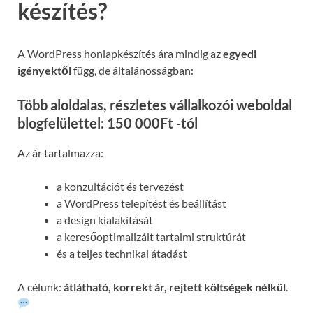
készítés?
A WordPress honlapkészítés ára mindig az
egyedi
igényektől
függ, de általánosságban:
Több aloldalas, részletes vállalkozói weboldal
blogfelülettel: 150 000Ft -tól
Az ár tartalmazza:
a konzultációt és tervezést
a WordPress telepítést és beállítást
a design kialakítását
a keresőoptimalizált tartalmi struktúrát
és a teljes technikai átadást
A célunk:
átlátható, korrekt ár, rejtett költségek nélkül
.