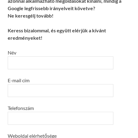
azonnal alkalmazható megoldásokat kínálni, mindig a
Google legfrissebb irányelveit követve?
Ne keresgélj tovább!
Keress bizalommal, és együtt elérjük a kívánt
eredményeket!
Név
E-mail cím
Telefonszám
Weboldal elérhetősége