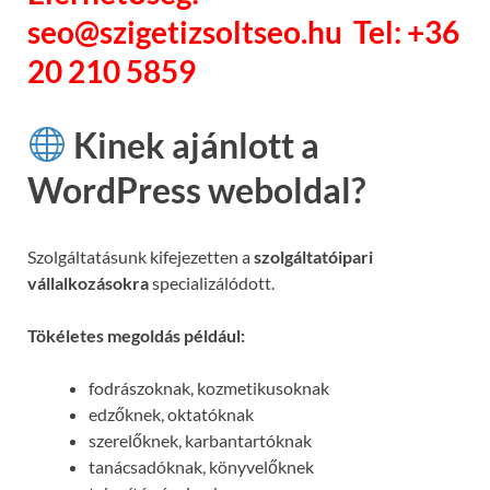
seo@szigetizsoltseo.hu Tel: +36
20 210 5859
Kinek ajánlott a
WordPress weboldal?
Szolgáltatásunk kifejezetten a
szolgáltatóipari
vállalkozásokra
specializálódott.
Tökéletes megoldás például:
fodrászoknak, kozmetikusoknak
edzőknek, oktatóknak
szerelőknek, karbantartóknak
tanácsadóknak, könyvelőknek