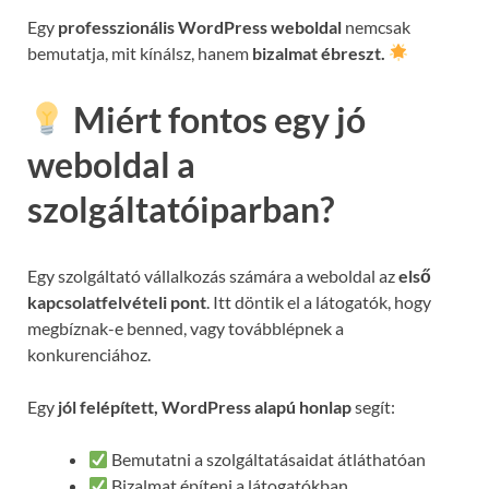
Egy
professzionális WordPress weboldal
nemcsak
bemutatja, mit kínálsz, hanem
bizalmat ébreszt.
Miért fontos egy jó
weboldal a
szolgáltatóiparban?
Egy szolgáltató vállalkozás számára a weboldal az
első
kapcsolatfelvételi pont
. Itt döntik el a látogatók, hogy
megbíznak-e benned, vagy továbblépnek a
konkurenciához.
Egy
jól felépített, WordPress alapú honlap
segít:
Bemutatni a szolgáltatásaidat átláthatóan
Bizalmat építeni a látogatókban