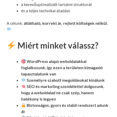
a keresőoptimalizált tartalmi struktúrát
és a teljes technikai átadást
A célunk:
átlátható, korrekt ár, rejtett költségek nélkül
.
Miért minket válassz?
WordPress alapú weboldalakkal
foglalkozunk
,
így ezen a területen kimagasló
tapasztalatunk van
Személyre szabott megoldásokat kínálunk
SEO és marketing szemlélettel dolgozunk
,
hogy a weboldalad ne csak szép, hanem
hatékony is legyen
Biztonságos, gyors és stabil rendszert adunk
át