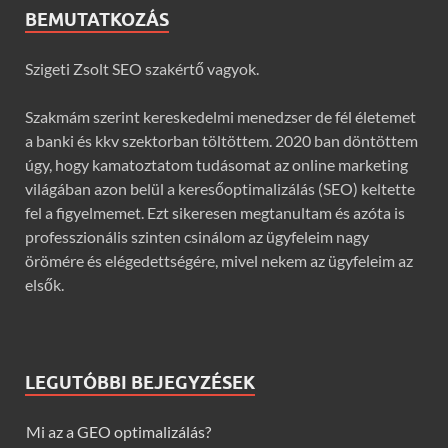
BEMUTATKOZÁS
Szigeti Zsolt SEO szakértő vagyok.
Szakmám szerint kereskedelmi menedzser de fél életemet
a banki és kkv szektorban töltöttem. 2020 ban döntöttem
úgy, hogy kamatoztatom tudásomat az online marketing
világában azon belül a keresőoptimalizálás (SEO) keltette
fel a figyelmemet. Ezt sikeresen megtanultam és azóta is
professzionális szinten csinálom az ügyfeleim nagy
örömére és elégedettségére, mivel nekem az ügyfeleim az
elsők.
LEGUTÓBBI BEJEGYZÉSEK
Mi az a GEO optimalizálás?