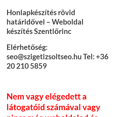
Honlapkészítés rövid
határidővel – Weboldal
készítés Szentlőrinc
Elérhetőség:
seo@szigetizsoltseo.hu Tel: +36
20 210 5859
Nem vagy elégedett a
látogatóid számával vagy