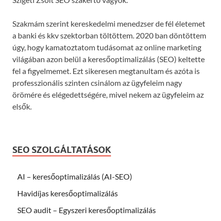
Szakmám szerint kereskedelmi menedzser de fél életemet
a banki és kkv szektorban töltöttem. 2020 ban döntöttem
úgy, hogy kamatoztatom tudásomat az online marketing
világában azon belül a keresőoptimalizálás (SEO) keltette
fel a figyelmemet. Ezt sikeresen megtanultam és azóta is
professzionális szinten csinálom az ügyfeleim nagy
örömére és elégedettségére, mivel nekem az ügyfeleim az
elsők.
SEO SZOLGÁLTATÁSOK
AI – keresőoptimalizálás (AI-SEO)
Havidíjas keresőoptimalizálás
SEO audit – Egyszeri keresőoptimalizálás