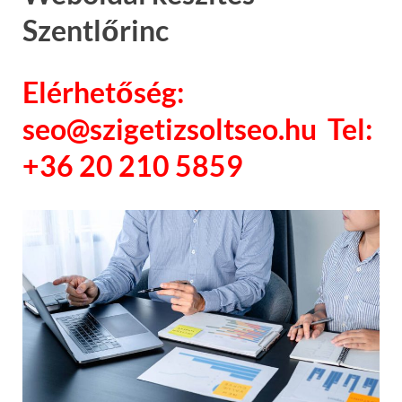
Szentlőrinc
Elérhetőség:
seo@szigetizsoltseo.hu Tel:
+36 20 210 5859