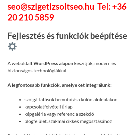
seo@szigetizsoltseo.hu
Tel: +36
20 210 5859
Fejlesztés és funkciók beépítése
A weboldalt
WordPress alapon
készítjük, modern és
biztonságos technológiákkal.
A legfontosabb funkciók, amelyeket integrálunk:
szolgáltatások bemutatása külön aloldalakon
kapcsolatfelvételi űrlap
képgaléria vagy referencia szekció
blogfelület, szakmai cikkek megosztásához