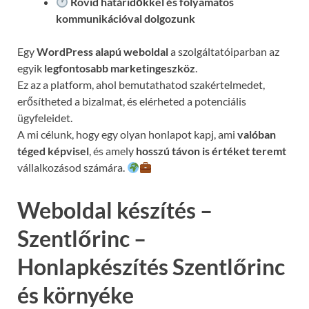
Rövid határidőkkel és folyamatos
kommunikációval
dolgozunk
Egy
WordPress alapú weboldal
a szolgáltatóiparban az
egyik
legfontosabb marketingeszköz
.
Ez az a platform, ahol bemutathatod szakértelmedet,
erősítheted a bizalmat, és elérheted a potenciális
ügyfeleidet.
A mi célunk, hogy egy olyan honlapot kapj, ami
valóban
téged képvisel
, és amely
hosszú távon is értéket teremt
vállalkozásod számára.
Weboldal készítés –
Szentlőrinc –
Honlapkészítés Szentlőrinc
és környéke