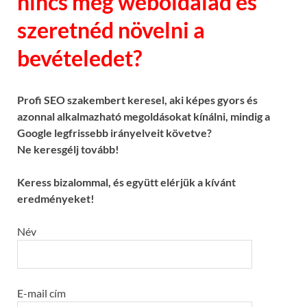
nincs még weboldalad és
szeretnéd növelni a
bevételedet?
Profi SEO szakembert keresel, aki képes gyors és
azonnal alkalmazható megoldásokat kínálni, mindig a
Google legfrissebb irányelveit követve?
Ne keresgélj tovább!
Keress bizalommal, és együtt elérjük a kívánt
eredményeket!
Név
E-mail cím