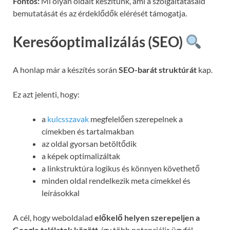
Fontos:
Mi olyan oldalt készítünk, ami a szolgáltatásaid
bemutatását és az érdeklődők elérését támogatja.
Keresőoptimalizálás (SEO)
A honlap már a készítés során
SEO-barát struktúrát
kap.
Ez azt jelenti, hogy:
a
kulcsszavak
megfelelően szerepelnek a
címekben és tartalmakban
az oldal gyorsan betöltődik
a képek optimalizáltak
a linkstruktúra logikus és könnyen követhető
minden oldal rendelkezik meta címekkel és
leírásokkal
A cél, hogy weboldalad
előkelő helyen szerepeljen a
Google találatok között
, így több potenciális ügyfél