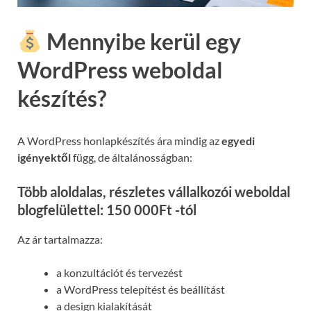
Mennyibe kerül egy
WordPress weboldal
készítés?
A WordPress honlapkészítés ára mindig az
egyedi
igényektől
függ, de általánosságban:
Több aloldalas, részletes vállalkozói weboldal
blogfelülettel: 150 000Ft -tól
Az ár tartalmazza:
a konzultációt és tervezést
a WordPress telepítést és beállítást
a design kialakítását