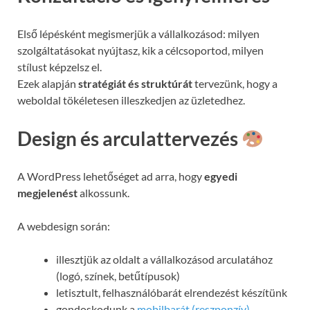
Első lépésként megismerjük a vállalkozásod: milyen
szolgáltatásokat nyújtasz, kik a célcsoportod, milyen
stílust képzelsz el.
Ezek alapján
stratégiát és struktúrát
tervezünk, hogy a
weboldal tökéletesen illeszkedjen az üzletedhez.
Design és arculattervezés
A WordPress lehetőséget ad arra, hogy
egyedi
megjelenést
alkossunk.
A webdesign során:
illesztjük az oldalt a vállalkozásod arculatához
(logó, színek, betűtípusok)
letisztult, felhasználóbarát elrendezést készítünk
gondoskodunk a
mobilbarát (reszponzív)