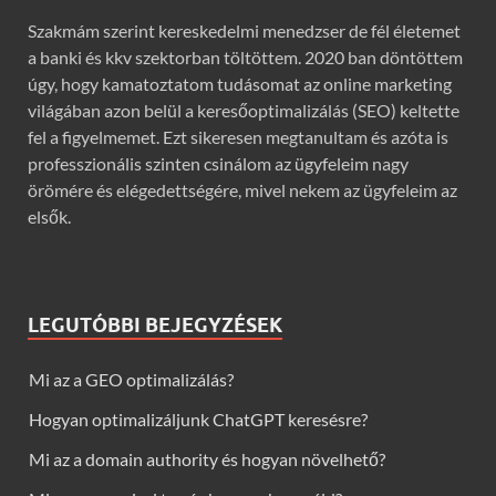
Szakmám szerint kereskedelmi menedzser de fél életemet
a banki és kkv szektorban töltöttem. 2020 ban döntöttem
úgy, hogy kamatoztatom tudásomat az online marketing
világában azon belül a keresőoptimalizálás (SEO) keltette
fel a figyelmemet. Ezt sikeresen megtanultam és azóta is
professzionális szinten csinálom az ügyfeleim nagy
örömére és elégedettségére, mivel nekem az ügyfeleim az
elsők.
LEGUTÓBBI BEJEGYZÉSEK
Mi az a GEO optimalizálás?
Hogyan optimalizáljunk ChatGPT keresésre?
Mi az a domain authority és hogyan növelhető?