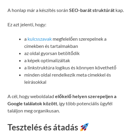
A honlap már a készítés során
SEO-barát struktúrát
kap.
Ez azt jelenti, hogy:
a
kulcsszavak
megfelelően szerepelnek a
címekben és tartalmakban
az oldal gyorsan betöltődik
a képek optimalizáltak
a linkstruktúra logikus és könnyen követhető
minden oldal rendelkezik meta címekkel és
leírásokkal
A cél, hogy weboldalad
előkelő helyen szerepeljen a
Google találatok között
, így több potenciális ügyfél
találjon meg organikusan.
Tesztelés és átadás