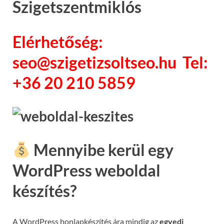
Szigetszentmiklós
Elérhetőség:
seo@szigetizsoltseo.hu Tel:
+36 20 210 5859
Mennyibe kerül egy
WordPress weboldal
készítés?
A WordPress honlapkészítés ára mindig az
egyedi