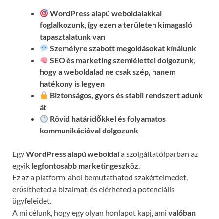
WordPress alapú weboldalakkal
foglalkozunk
,
így ezen a területen kimagasló
tapasztalatunk van
Személyre szabott megoldásokat kínálunk
SEO és marketing szemlélettel dolgozunk
,
hogy a weboldalad ne csak szép, hanem
hatékony is legyen
Biztonságos, gyors és stabil rendszert adunk
át
Rövid határidőkkel és folyamatos
kommunikációval
dolgozunk
Egy
WordPress alapú weboldal
a szolgáltatóiparban az
egyik
legfontosabb marketingeszköz
.
Ez az a platform, ahol bemutathatod szakértelmedet,
erősítheted a bizalmat, és elérheted a potenciális
ügyfeleidet.
A mi célunk, hogy egy olyan honlapot kapj, ami
valóban