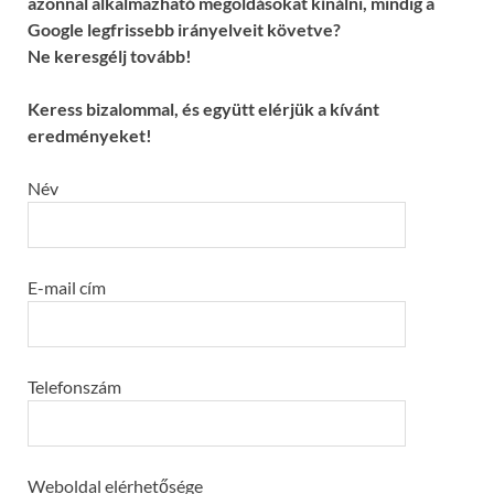
azonnal alkalmazható megoldásokat kínálni, mindig a
Google legfrissebb irányelveit követve?
Ne keresgélj tovább!
Keress bizalommal, és együtt elérjük a kívánt
eredményeket!
Név
E-mail cím
Telefonszám
Weboldal elérhetősége