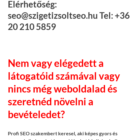
Elérhetőség:
seo@szigetizsoltseo.hu Tel: +36
20 210 5859
Nem vagy elégedett a
látogatóid számával vagy
nincs még weboldalad és
szeretnéd növelni a
bevételedet?
Profi SEO szakembert keresel, aki képes gyors és