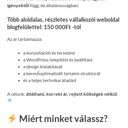
igényektől
függ, de általánosságban:
Több aloldalas, részletes vállalkozói weboldal
blogfelülettel: 150 000Ft -tól
Az ár tartalmazza:
a konzultációt és tervezést
a WordPress telepítést és beállítást
a design kialakítását
a keresőoptimalizált tartalmi struktúrát
és a teljes technikai átadást
A célunk:
átlátható, korrekt ár, rejtett költségek nélkül
.
Miért minket válassz?