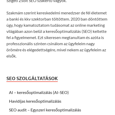
Szigeti Zsolt SEO szakértő vagyok.
Szakmám szerint kereskedelmi menedzser de fél életemet
a banki és kkv szektorban töltöttem. 2020 ban döntöttem
úgy, hogy kamatoztatom tudásomat az online marketing
világában azon belül a keresőoptimalizálás (SEO) keltette
fel a figyelmemet. Ezt sikeresen megtanultam és azóta is
professzionális szinten csinálom az ügyfeleim nagy
örömére és elégedettségére, mivel nekem az ügyfeleim az
elsők.
SEO SZOLGÁLTATÁSOK
AI – keresőoptimalizálás (AI-SEO)
Havidíjas keresőoptimalizálás
SEO audit – Egyszeri keresőoptimalizálás