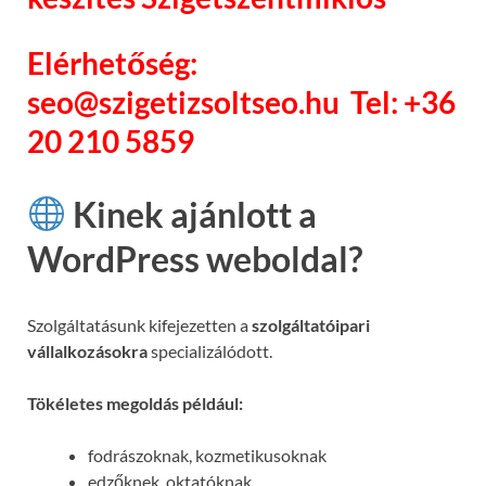
Elérhetőség:
seo@szigetizsoltseo.hu Tel: +36
20 210 5859
Kinek ajánlott a
WordPress weboldal?
Szolgáltatásunk kifejezetten a
szolgáltatóipari
vállalkozásokra
specializálódott.
Tökéletes megoldás például:
fodrászoknak, kozmetikusoknak
edzőknek, oktatóknak