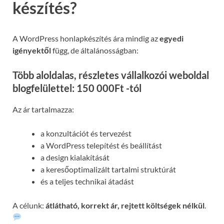
készítés?
A WordPress honlapkészítés ára mindig az
egyedi
igényektől
függ, de általánosságban:
Több aloldalas, részletes vállalkozói weboldal
blogfelülettel: 150 000Ft -tól
Az ár tartalmazza:
a konzultációt és tervezést
a WordPress telepítést és beállítást
a design kialakítását
a keresőoptimalizált tartalmi struktúrát
és a teljes technikai átadást
A célunk:
átlátható, korrekt ár, rejtett költségek nélkül
.