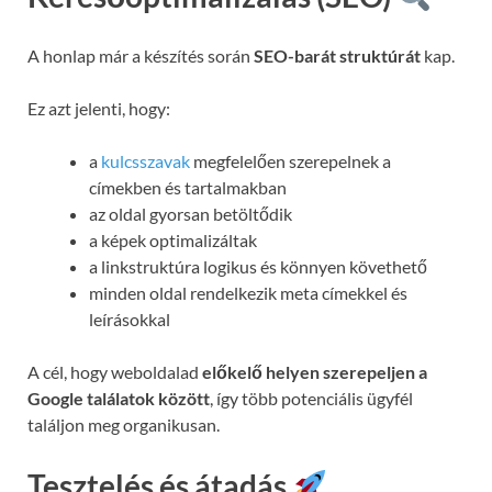
A honlap már a készítés során
SEO-barát struktúrát
kap.
Ez azt jelenti, hogy:
a
kulcsszavak
megfelelően szerepelnek a
címekben és tartalmakban
az oldal gyorsan betöltődik
a képek optimalizáltak
a linkstruktúra logikus és könnyen követhető
minden oldal rendelkezik meta címekkel és
leírásokkal
A cél, hogy weboldalad
előkelő helyen szerepeljen a
Google találatok között
, így több potenciális ügyfél
találjon meg organikusan.
Tesztelés és átadás