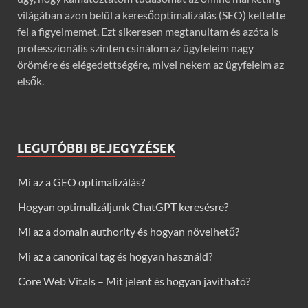
világában azon belül a keresőoptimalizálás (SEO) keltette
fel a figyelmemet. Ezt sikeresen megtanultam és azóta is
professzionális szinten csinálom az ügyfeleim nagy
örömére és elégedettségére, mivel nekem az ügyfeleim az
elsők.
LEGUTÓBBI BEJEGYZÉSEK
Mi az a GEO optimalizálás?
Hogyan optimalizáljunk ChatGPT keresésre?
Mi az a domain authority és hogyan növelhető?
Mi az a canonical tag és hogyan használd?
Core Web Vitals – Mit jelent és hogyan javítható?