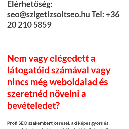
Elérhetőség:
seo@szigetizsoltseo.hu Tel: +36
20 210 5859
Nem vagy elégedett a
látogatóid számával vagy
nincs még weboldalad és
szeretnéd növelni a
bevételedet?
Profi SEO szakembert keresel, aki képes gyors és