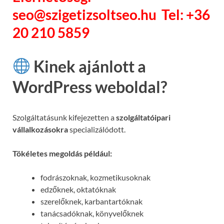
seo@szigetizsoltseo.hu Tel: +36
20 210 5859
Kinek ajánlott a
WordPress weboldal?
Szolgáltatásunk kifejezetten a
szolgáltatóipari
vállalkozásokra
specializálódott.
Tökéletes megoldás például:
fodrászoknak, kozmetikusoknak
edzőknek, oktatóknak
szerelőknek, karbantartóknak
tanácsadóknak, könyvelőknek