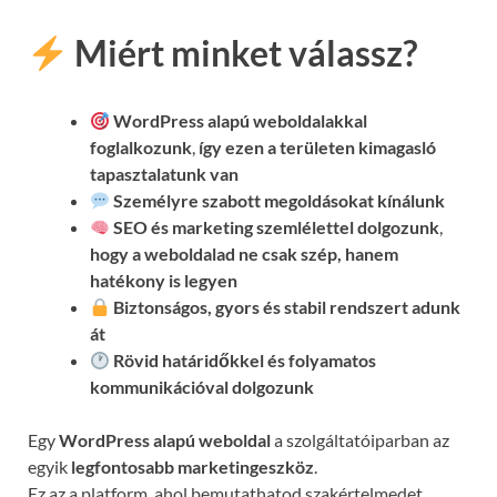
Miért minket válassz?
WordPress alapú weboldalakkal
foglalkozunk
,
így ezen a területen kimagasló
tapasztalatunk van
Személyre szabott megoldásokat kínálunk
SEO és marketing szemlélettel dolgozunk
,
hogy a weboldalad ne csak szép, hanem
hatékony is legyen
Biztonságos, gyors és stabil rendszert adunk
át
Rövid határidőkkel és folyamatos
kommunikációval
dolgozunk
Egy
WordPress alapú weboldal
a szolgáltatóiparban az
egyik
legfontosabb marketingeszköz
.
Ez az a platform, ahol bemutathatod szakértelmedet,