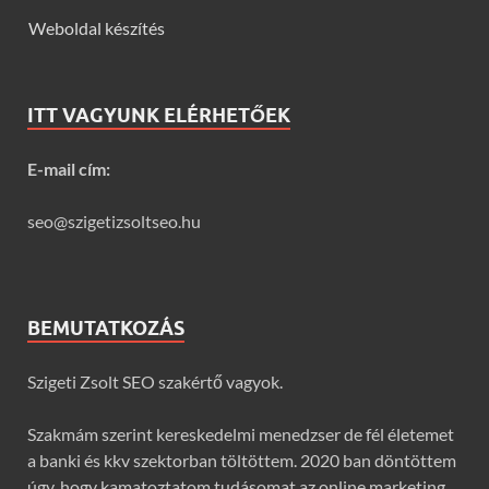
Weboldal készítés
ITT VAGYUNK ELÉRHETŐEK
E-mail cím:
seo@szigetizsoltseo.hu
BEMUTATKOZÁS
Szigeti Zsolt SEO szakértő vagyok.
Szakmám szerint kereskedelmi menedzser de fél életemet
a banki és kkv szektorban töltöttem. 2020 ban döntöttem
úgy, hogy kamatoztatom tudásomat az online marketing