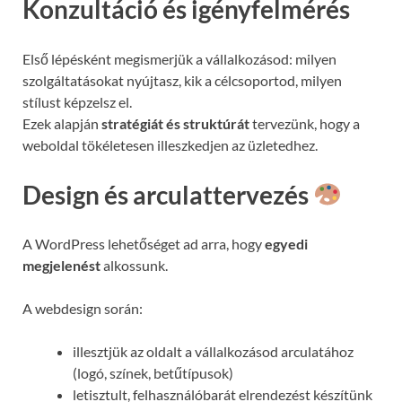
Konzultáció és igényfelmérés
Első lépésként megismerjük a vállalkozásod: milyen
szolgáltatásokat nyújtasz, kik a célcsoportod, milyen
stílust képzelsz el.
Ezek alapján
stratégiát és struktúrát
tervezünk, hogy a
weboldal tökéletesen illeszkedjen az üzletedhez.
Design és arculattervezés
A WordPress lehetőséget ad arra, hogy
egyedi
megjelenést
alkossunk.
A webdesign során:
illesztjük az oldalt a vállalkozásod arculatához
(logó, színek, betűtípusok)
letisztult, felhasználóbarát elrendezést készítünk