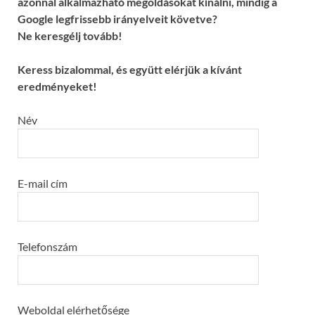
azonnal alkalmazható megoldásokat kínálni, mindig a
Google legfrissebb irányelveit követve?
Ne keresgélj tovább!
Keress bizalommal, és együtt elérjük a kívánt
eredményeket!
Név
E-mail cím
Telefonszám
Weboldal elérhetősége