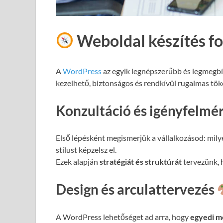
Weboldal készítés f
A
WordPress
az egyik legnépszerűbb és legmegb
kezelhető, biztonságos és rendkívül rugalmas töké
Konzultáció és igényfelmé
Első lépésként megismerjük a vállalkozásod: milye
stílust képzelsz el.
Ezek alapján
stratégiát és struktúrát
tervezünk, h
Design és arculattervezés
A WordPress lehetőséget ad arra, hogy
egyedi m