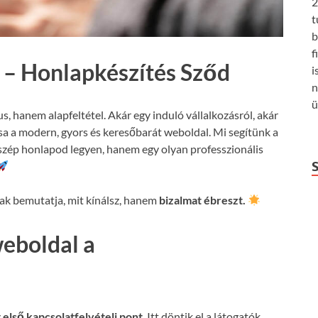
2
t
b
f
 – Honlapkészítés Sződ
i
n
ü
us, hanem alapfeltétel. Akár egy induló vállalkozásról, akár
csa a modern, gyors és keresőbarát weboldal. Mi segítünk a
szép honlapod legyen, hanem egy olyan professzionális
k bemutatja, mit kínálsz, hanem
bizalmat ébreszt.
weboldal a
z
első kapcsolatfelvételi pont
. Itt döntik el a látogatók,