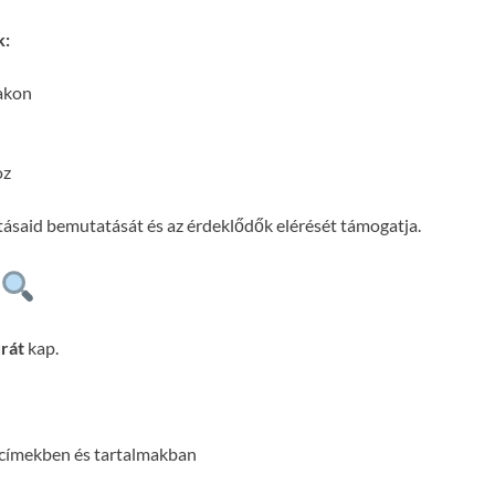
k:
lakon
oz
atásaid bemutatását és az érdeklődők elérését támogatja.
rát
kap.
 címekben és tartalmakban