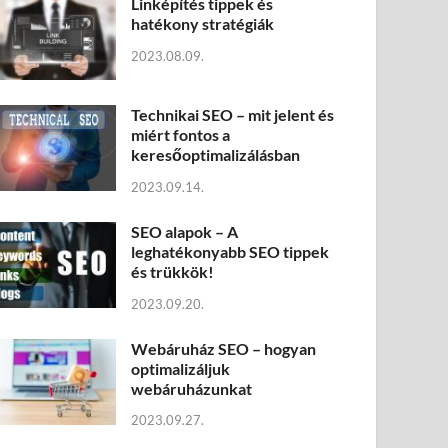
Linképítés tippek és
hatékony stratégiák
2023.08.09.
Technikai SEO – mit jelent és
miért fontos a
keresőoptimalizálásban
2023.09.14.
SEO alapok – A
leghatékonyabb SEO tippek
és trükkök!
2023.09.20.
Webáruház SEO – hogyan
optimalizáljuk
webáruházunkat
2023.09.27.