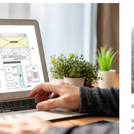
S
S
é