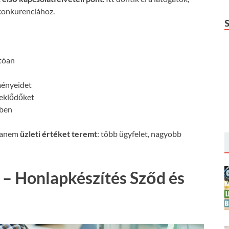
konkurenciához.
:
atóan
ményeidet
deklődőket
őben
 hanem
üzleti értéket teremt
: több ügyfelet, nagyobb
 – Honlapkészítés Sződ és