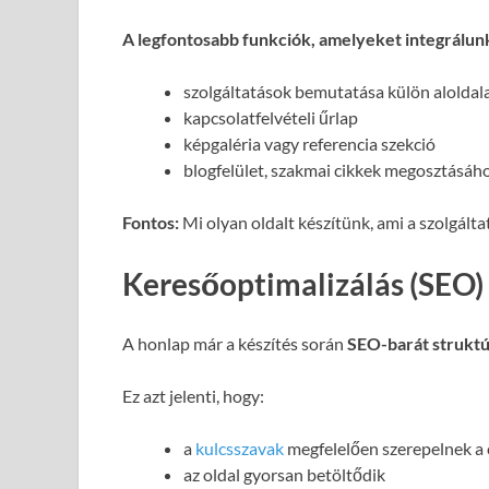
A legfontosabb funkciók, amelyeket integrálun
szolgáltatások bemutatása külön alolda
kapcsolatfelvételi űrlap
képgaléria vagy referencia szekció
blogfelület, szakmai cikkek megosztásáh
Fontos:
Mi olyan oldalt készítünk, ami a szolgált
Keresőoptimalizálás (SEO)
A honlap már a készítés során
SEO-barát struktú
Ez azt jelenti, hogy:
a
kulcsszavak
megfelelően szerepelnek a
az oldal gyorsan betöltődik