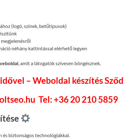
atához (logó, színek, betűtípusok)
készítünk
megjelenésről
máció néhány kattintással elérhető legyen
 weboldal
, amit a látogatók szívesen böngésznek.
idővel – Weboldal készítés Sződ
soltseo.hu
Tel: +36 20 210 5859
pítése
n és biztonságos technológiákkal.