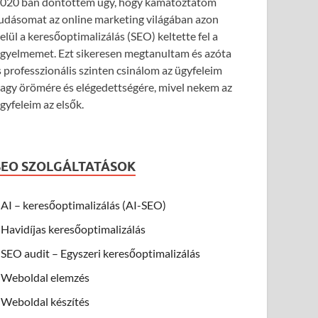
020 ban döntöttem úgy, hogy kamatoztatom
udásomat az online marketing világában azon
elül a keresőoptimalizálás (SEO) keltette fel a
igyelmemet. Ezt sikeresen megtanultam és azóta
s professzionális szinten csinálom az ügyfeleim
agy örömére és elégedettségére, mivel nekem az
gyfeleim az elsők.
SEO SZOLGÁLTATÁSOK
AI – keresőoptimalizálás (AI-SEO)
Havidíjas keresőoptimalizálás
SEO audit – Egyszeri keresőoptimalizálás
Weboldal elemzés
Weboldal készítés