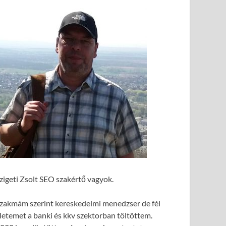
zigeti Zsolt SEO szakértő vagyok.
zakmám szerint kereskedelmi menedzser de fél
letemet a banki és kkv szektorban töltöttem.