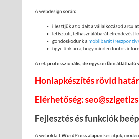
A webdesign során:
illesztjük az oldalt a vállalkozásod arcul
letisztult, felhasználóbarát elrendezést 
gondoskodunk a
mobilbarát (reszponzív)
figyelünk arra, hogy minden fontos infor
A cél:
professzionális, de egyszerűen átlátható
Honlapkészítés rövid határ
Elérhetőség: seo@szigetiz
Fejlesztés és funkciók beé
A weboldalt
WordPress alapon
készítjük, moder