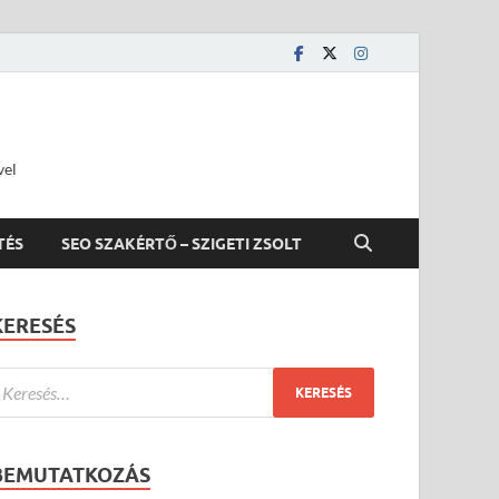
vel
TÉS
SEO SZAKÉRTŐ – SZIGETI ZSOLT
KERESÉS
BEMUTATKOZÁS