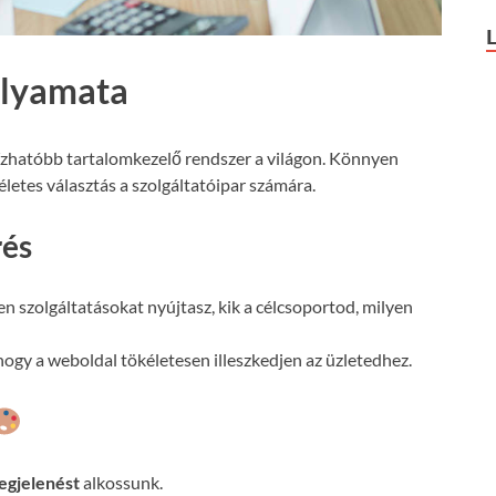
olyamata
ízhatóbb tartalomkezelő rendszer a világon. Könnyen
letes választás a szolgáltatóipar számára.
rés
n szolgáltatásokat nyújtasz, kik a célcsoportod, milyen
ogy a weboldal tökéletesen illeszkedjen az üzletedhez.
egjelenést
alkossunk.