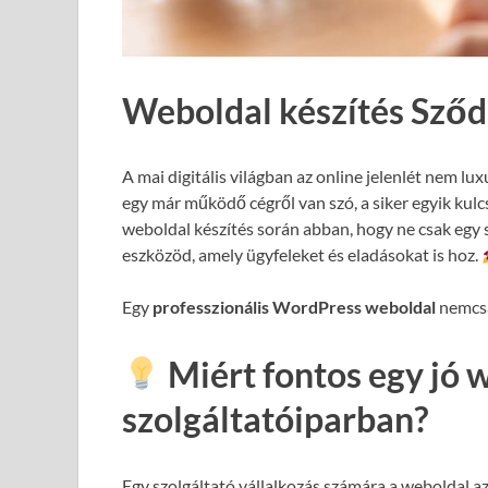
Weboldal készítés Sződ
A mai digitális világban az online jelenlét nem lux
egy már működő cégről van szó, a siker egyik kul
weboldal készítés során abban, hogy ne csak egy 
eszközöd, amely ügyfeleket és eladásokat is hoz.
Egy
professzionális WordPress weboldal
nemcsa
Miért fontos egy jó 
szolgáltatóiparban?
Egy szolgáltató vállalkozás számára a weboldal a