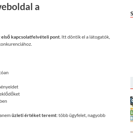
weboldal a
z
első kapcsolatfelvételi pont
. Itt döntik el a látogatók,
konkurenciához.
:
atóan
ményeidet
deklődőket
őben
 hanem
üzleti értéket teremt
: több ügyfelet, nagyobb