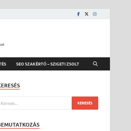
vel
TÉS
SEO SZAKÉRTŐ – SZIGETI ZSOLT
KERESÉS
BEMUTATKOZÁS