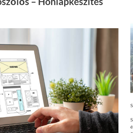
ószőlős – Honlapkészítés
S
S
é