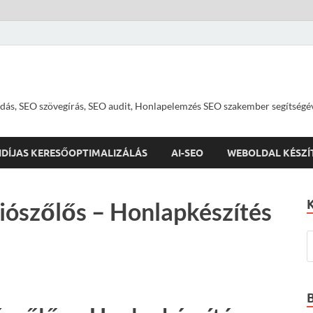
dás, SEO szövegírás, SEO audit, Honlapelemzés SEO szakember segítségé
IDÍJAS KERESŐOPTIMALIZÁLÁS
AI-SEO
WEBOLDAL KÉSZÍ
iószőlős – Honlapkészítés