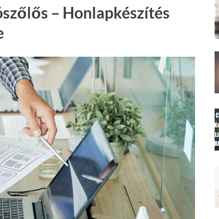
ószőlős – Honlapkészítés
e