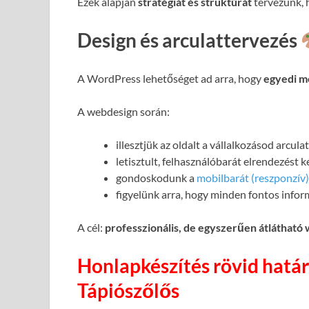
Ezek alapján
stratégiát és struktúrát
tervezünk, h
Design és arculattervezés
A WordPress lehetőséget ad arra, hogy
egyedi m
A webdesign során:
illesztjük az oldalt a vállalkozásod arcul
letisztult, felhasználóbarát elrendezést 
gondoskodunk a
mobilbarát (reszponzív)
figyelünk arra, hogy minden fontos infor
A cél:
professzionális, de egyszerűen átlátható
Honlapkészítés rövid határ
Tápiószőlős