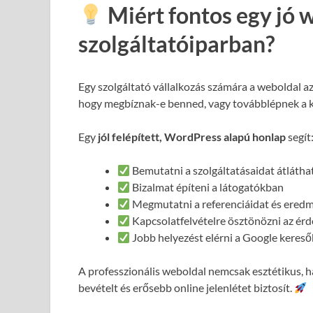
Miért fontos egy jó 
szolgáltatóiparban?
Egy szolgáltató vállalkozás számára a weboldal a
hogy megbíznak-e benned, vagy továbblépnek a 
Egy
jól felépített, WordPress alapú honlap
segít
Bemutatni a szolgáltatásaidat átláth
Bizalmat építeni a látogatókban
Megmutatni a referenciáidat és ered
Kapcsolatfelvételre ösztönözni az ér
Jobb helyezést elérni a Google keres
A professzionális weboldal nemcsak esztétikus,
bevételt és erősebb online jelenlétet biztosít.