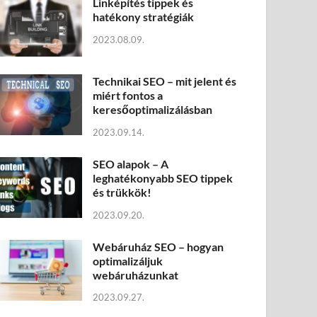
Linképítés tippek és
hatékony stratégiák
2023.08.09.
Technikai SEO – mit jelent és
miért fontos a
keresőoptimalizálásban
2023.09.14.
SEO alapok – A
leghatékonyabb SEO tippek
és trükkök!
2023.09.20.
Webáruház SEO – hogyan
optimalizáljuk
webáruházunkat
2023.09.27.