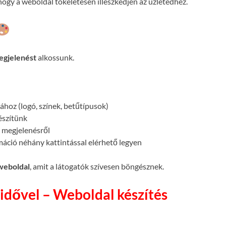
ogy a weboldal tökéletesen illeszkedjen az üzletedhez.
egjelenést
alkossunk.
atához (logó, színek, betűtípusok)
készítünk
megjelenésről
máció néhány kattintással elérhető legyen
 weboldal
, amit a látogatók szívesen böngésznek.
idővel – Weboldal készítés