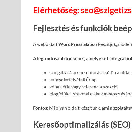
Elérhetőség: seo@szigetiz
Fejlesztés és funkciók beé
A weboldalt
WordPress alapon
készítjük, moder
A legfontosabb funkciók, amelyeket integrálun
szolgáltatások bemutatása külön alolda
kapcsolatfelvételi űrlap
képgaléria vagy referencia szekció
blogfelület, szakmai cikkek megosztásáh
Fontos:
Mi olyan oldalt készítünk, ami a szolgált
Keresőoptimalizálás (SEO)