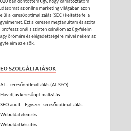
020 ban döntöttem úgy, hogy kamatoztatom
udásomat az online marketing világában azon
elül a keresőoptimalizálás (SEO) keltette fel a
igyelmemet. Ezt sikeresen megtanultam és azóta
s professzionális szinten csinálom az ügyfeleim
agy örömére és elégedettségére, mivel nekem az
gyfeleim az elsők.
SEO SZOLGÁLTATÁSOK
AI – keresőoptimalizálás (AI-SEO)
Havidíjas keresőoptimalizálás
SEO audit – Egyszeri keresőoptimalizálás
Weboldal elemzés
Weboldal készítés