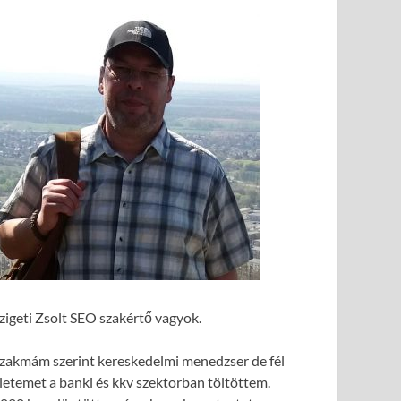
zigeti Zsolt SEO szakértő vagyok.
zakmám szerint kereskedelmi menedzser de fél
letemet a banki és kkv szektorban töltöttem.