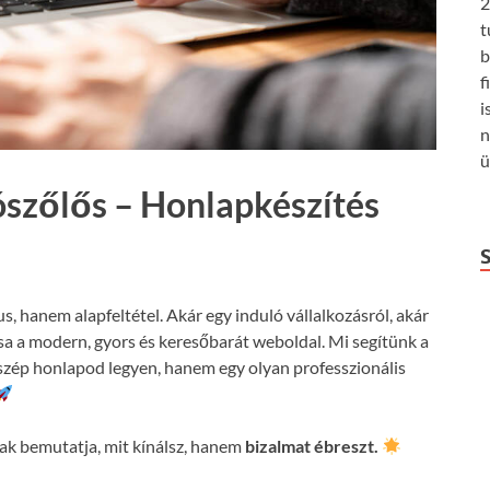
2
t
b
f
i
n
ü
ószőlős – Honlapkészítés
us, hanem alapfeltétel. Akár egy induló vállalkozásról, akár
csa a modern, gyors és keresőbarát weboldal. Mi segítünk a
szép honlapod legyen, hanem egy olyan professzionális
k bemutatja, mit kínálsz, hanem
bizalmat ébreszt.