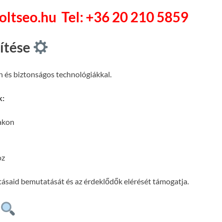
soltseo.hu
Tel: +36 20 210 5859
pítése
n és biztonságos technológiákkal.
k:
lakon
oz
atásaid bemutatását és az érdeklődők elérését támogatja.