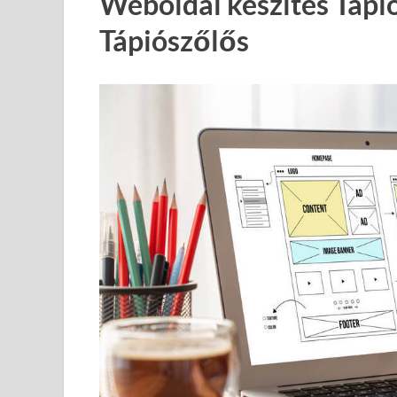
Weboldal készítés Tápi
Tápiószőlős