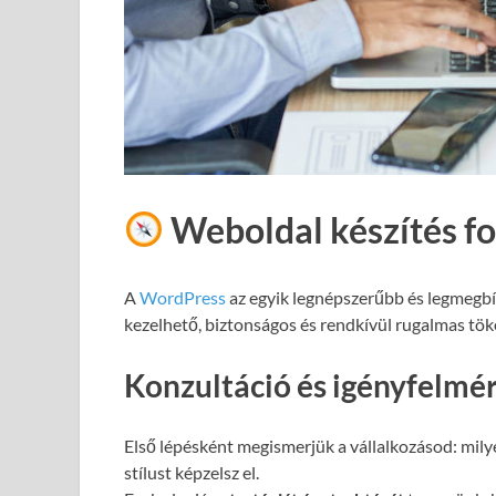
Weboldal készítés f
A
WordPress
az egyik legnépszerűbb és legmegb
kezelhető, biztonságos és rendkívül rugalmas töké
Konzultáció és igényfelmé
Első lépésként megismerjük a vállalkozásod: milye
stílust képzelsz el.