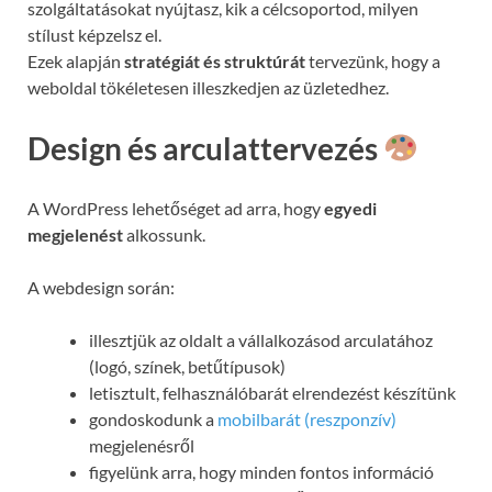
szolgáltatásokat nyújtasz, kik a célcsoportod, milyen
stílust képzelsz el.
Ezek alapján
stratégiát és struktúrát
tervezünk, hogy a
weboldal tökéletesen illeszkedjen az üzletedhez.
Design és arculattervezés
A WordPress lehetőséget ad arra, hogy
egyedi
megjelenést
alkossunk.
A webdesign során:
illesztjük az oldalt a vállalkozásod arculatához
(logó, színek, betűtípusok)
letisztult, felhasználóbarát elrendezést készítünk
gondoskodunk a
mobilbarát (reszponzív)
megjelenésről
figyelünk arra, hogy minden fontos információ