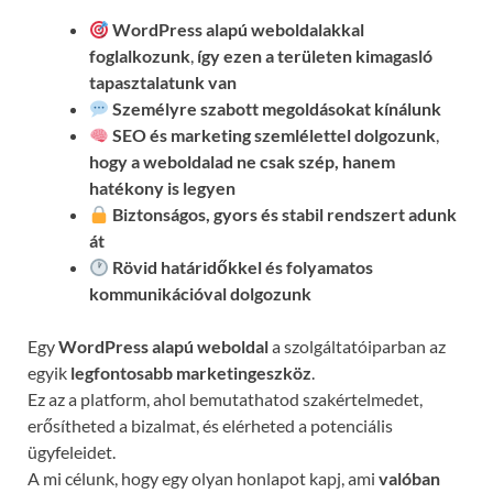
WordPress alapú weboldalakkal
foglalkozunk
,
így ezen a területen kimagasló
tapasztalatunk van
Személyre szabott megoldásokat kínálunk
SEO és marketing szemlélettel dolgozunk
,
hogy a weboldalad ne csak szép, hanem
hatékony is legyen
Biztonságos, gyors és stabil rendszert adunk
át
Rövid határidőkkel és folyamatos
kommunikációval
dolgozunk
Egy
WordPress alapú weboldal
a szolgáltatóiparban az
egyik
legfontosabb marketingeszköz
.
Ez az a platform, ahol bemutathatod szakértelmedet,
erősítheted a bizalmat, és elérheted a potenciális
ügyfeleidet.
A mi célunk, hogy egy olyan honlapot kapj, ami
valóban