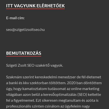
ITT VAGYUNK ELÉRHETŐEK
E-mail cím:
seo@szigetizsoltseo.hu
BEMUTATKOZÁS
Szigeti Zsolt SEO szakértő vagyok.
Szakmám szerint kereskedelmi menedzser de fél életemet
a banki és kkv szektorban töltöttem. 2020 ban döntöttem
úgy, hogy kamatoztatom tudásomat az online marketing
világában azon belül a keresőoptimalizálás (SEO) keltette
fel a figyelmemet. Ezt sikeresen megtanultam és azóta is
professzionális szinten csinálom az ügyfeleim nagy