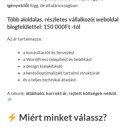
igényektől
függ, de általánosságban:
Több aloldalas, részletes vállalkozói weboldal
blogfelülettel: 150 000Ft -tól
Az ár tartalmazza:
a konzultációt és tervezést
a WordPress telepítést és beállítást
a design kialakítását
a keresőoptimalizált tartalmi struktúrát
és a teljes technikai átadást
A célunk:
átlátható, korrekt ár, rejtett költségek nélkül
.
Miért minket válassz?