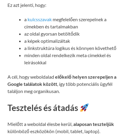
Ez azt jelenti, hogy:
a
kulcsszavak
megfelelően szerepelnek a
címekben és tartalmakban
az oldal gyorsan betöltődik
a képek optimalizáltak
a linkstruktúra logikus és könnyen követhető
minden oldal rendelkezik meta címekkel és
leírásokkal
A cél, hogy weboldalad
előkelő helyen szerepeljen a
Google találatok között
, így több potenciális ügyfél
találjon meg organikusan.
Tesztelés és átadás
Mielőtt a weboldal élesbe kerül,
alaposan teszteljük
különböző eszközökön (mobil, tablet, laptop).