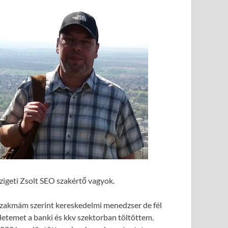
zigeti Zsolt SEO szakértő vagyok.
zakmám szerint kereskedelmi menedzser de fél
letemet a banki és kkv szektorban töltöttem.