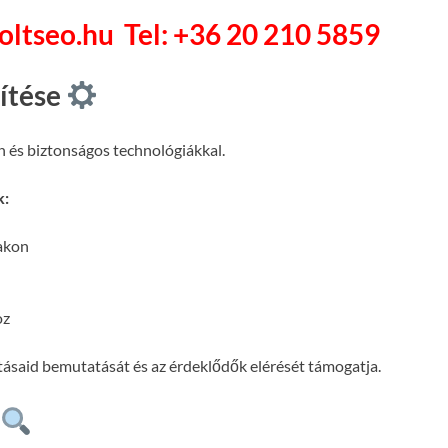
soltseo.hu
Tel: +36 20 210 5859
pítése
n és biztonságos technológiákkal.
k:
lakon
oz
atásaid bemutatását és az érdeklődők elérését támogatja.