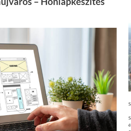
aújváros – Honlapkészítés
S
S
é