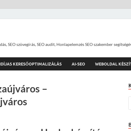
dás, SEO szövegírás, SEO audit, Honlapelemzés SEO szakember segítségé
IDÍJAS KERESŐOPTIMALIZÁLÁS
AI-SEO
WEBOLDAL KÉSZÍ
zaújváros –
jváros