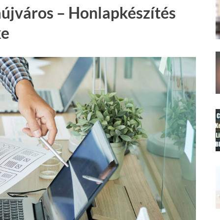
aújváros – Honlapkészítés
ke