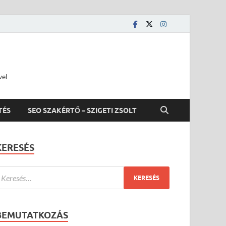
vel
TÉS
SEO SZAKÉRTŐ – SZIGETI ZSOLT
KERESÉS
BEMUTATKOZÁS