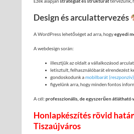
Ezek alapján
stratégiát és struktúrát
tervezünk, h
Design és arculattervezés
A WordPress lehetőséget ad arra, hogy
egyedi m
A webdesign során:
illesztjük az oldalt a vállalkozásod arcul
letisztult, felhasználóbarát elrendezést 
gondoskodunk a
mobilbarát (reszponzív)
figyelünk arra, hogy minden fontos infor
A cél:
professzionális, de egyszerűen átlátható
Honlapkészítés rövid határ
Tiszaújváros