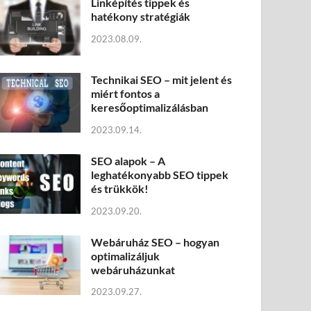
Linképítés tippek és
hatékony stratégiák
2023.08.09.
Technikai SEO – mit jelent és
miért fontos a
keresőoptimalizálásban
2023.09.14.
SEO alapok – A
leghatékonyabb SEO tippek
és trükkök!
2023.09.20.
Webáruház SEO – hogyan
optimalizáljuk
webáruházunkat
2023.09.27.