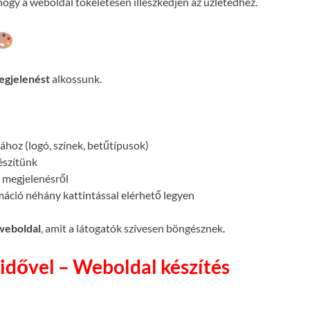
ogy a weboldal tökéletesen illeszkedjen az üzletedhez.
egjelenést
alkossunk.
atához (logó, színek, betűtípusok)
készítünk
megjelenésről
máció néhány kattintással elérhető legyen
 weboldal
, amit a látogatók szívesen böngésznek.
idővel – Weboldal készítés