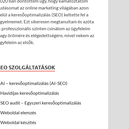
020 ban döntöttem úgy, hogy kamatoztatom
udásomat az online marketing világában azon
elül a keresőoptimalizálás (SEO) keltette fel a
igyelmemet. Ezt sikeresen megtanultam és azóta
s professzionális szinten csinálom az ügyfeleim
agy örömére és elégedettségére, mivel nekem az
gyfeleim az elsők.
SEO SZOLGÁLTATÁSOK
AI – keresőoptimalizálás (AI-SEO)
Havidíjas keresőoptimalizálás
SEO audit – Egyszeri keresőoptimalizálás
Weboldal elemzés
Weboldal készítés