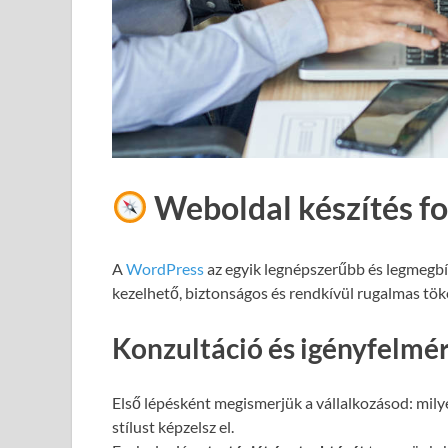
Weboldal készítés f
A
WordPress
az egyik legnépszerűbb és legmegb
kezelhető, biztonságos és rendkívül rugalmas töké
Konzultáció és igényfelmé
Első lépésként megismerjük a vállalkozásod: milye
stílust képzelsz el.