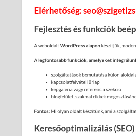
Elérhetőség: seo@szigetiz
Fejlesztés és funkciók beé
A weboldalt
WordPress alapon
készítjük, moder
A legfontosabb funkciók, amelyeket integrálun
szolgáltatások bemutatása külön alolda
kapcsolatfelvételi űrlap
képgaléria vagy referencia szekció
blogfelület, szakmai cikkek megosztásáh
Fontos:
Mi olyan oldalt készítünk, ami a szolgált
Keresőoptimalizálás (SEO)