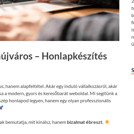
2
t
b
f
i
n
ü
aújváros – Honlapkészítés
us, hanem alapfeltétel. Akár egy induló vállalkozásról, akár
csa a modern, gyors és keresőbarát weboldal. Mi segítünk a
szép honlapod legyen, hanem egy olyan professzionális
k bemutatja, mit kínálsz, hanem
bizalmat ébreszt.