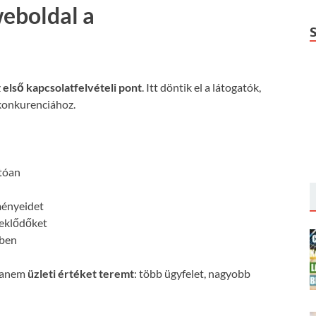
weboldal a
z
első kapcsolatfelvételi pont
. Itt döntik el a látogatók,
konkurenciához.
:
atóan
ményeidet
deklődőket
őben
 hanem
üzleti értéket teremt
: több ügyfelet, nagyobb