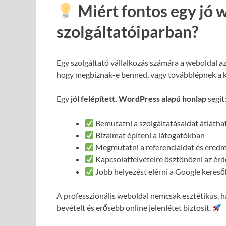
Miért fontos egy jó 
szolgáltatóiparban?
Egy szolgáltató vállalkozás számára a weboldal a
hogy megbíznak-e benned, vagy továbblépnek a 
Egy
jól felépített, WordPress alapú honlap
segít
Bemutatni a szolgáltatásaidat átláth
Bizalmat építeni a látogatókban
Megmutatni a referenciáidat és ered
Kapcsolatfelvételre ösztönözni az ér
Jobb helyezést elérni a Google keres
A professzionális weboldal nemcsak esztétikus,
bevételt és erősebb online jelenlétet biztosít.