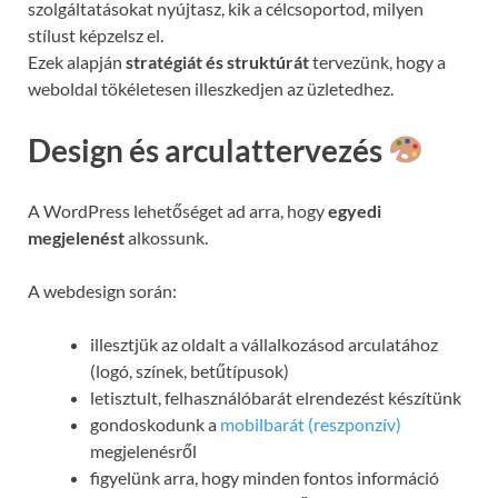
szolgáltatásokat nyújtasz, kik a célcsoportod, milyen
stílust képzelsz el.
Ezek alapján
stratégiát és struktúrát
tervezünk, hogy a
weboldal tökéletesen illeszkedjen az üzletedhez.
Design és arculattervezés
A WordPress lehetőséget ad arra, hogy
egyedi
megjelenést
alkossunk.
A webdesign során:
illesztjük az oldalt a vállalkozásod arculatához
(logó, színek, betűtípusok)
letisztult, felhasználóbarát elrendezést készítünk
gondoskodunk a
mobilbarát (reszponzív)
megjelenésről
figyelünk arra, hogy minden fontos információ