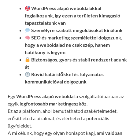
WordPress alapú weboldalakkal
foglalkozunk
,
így ezen a területen kimagasló
tapasztalatunk van
Személyre szabott megoldásokat kínálunk
SEO és marketing szemlélettel dolgozunk
,
hogy a weboldalad ne csak szép, hanem
hatékony is legyen
Biztonságos, gyors és stabil rendszert adunk
át
Rövid határidőkkel és folyamatos
kommunikációval
dolgozunk
Egy
WordPress alapú weboldal
a szolgáltatóiparban az
egyik
legfontosabb marketingeszköz
.
Ez az a platform, ahol bemutathatod szakértelmedet,
erősítheted a bizalmat, és elérheted a potenciális
ügyfeleidet.
A mi célunk, hogy egy olyan honlapot kapj, ami
valóban