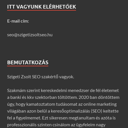
ITT VAGYUNK ELÉRHETŐEK
E-mail cím:
seo@szigetizsoltseo.hu
BEMUTATKOZÁS
Szigeti Zsolt SEO szakértő vagyok.
Szakmám szerint kereskedelmi menedzser de fél életemet
a banki és kkv szektorban töltöttem. 2020 ban döntöttem
úgy, hogy kamatoztatom tudásomat az online marketing
világában azon belül a keresőoptimalizálás (SEO) keltette
fel a figyelmemet. Ezt sikeresen megtanultam és azóta is
professzionális szinten csinálom az ügyfeleim nagy