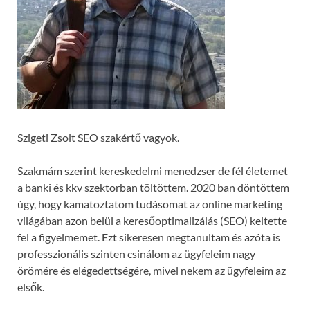
Szigeti Zsolt SEO szakértő vagyok.
Szakmám szerint kereskedelmi menedzser de fél életemet
a banki és kkv szektorban töltöttem. 2020 ban döntöttem
úgy, hogy kamatoztatom tudásomat az online marketing
világában azon belül a keresőoptimalizálás (SEO) keltette
fel a figyelmemet. Ezt sikeresen megtanultam és azóta is
professzionális szinten csinálom az ügyfeleim nagy
örömére és elégedettségére, mivel nekem az ügyfeleim az
elsők.