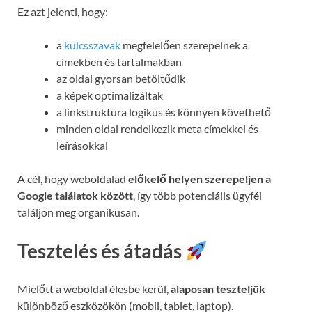
Ez azt jelenti, hogy:
a
kulcsszavak
megfelelően szerepelnek a
címekben és tartalmakban
az oldal gyorsan betöltődik
a képek optimalizáltak
a linkstruktúra logikus és könnyen követhető
minden oldal rendelkezik meta címekkel és
leírásokkal
A cél, hogy weboldalad
előkelő helyen szerepeljen a
Google találatok között
, így több potenciális ügyfél
találjon meg organikusan.
Tesztelés és átadás
Mielőtt a weboldal élesbe kerül,
alaposan teszteljük
különböző eszközökön (mobil, tablet, laptop).