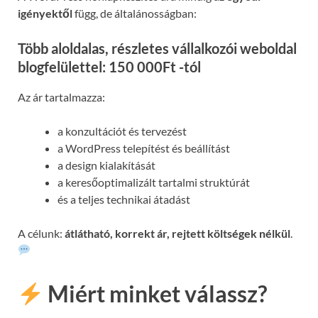
igényektől
függ, de általánosságban:
Több aloldalas, részletes vállalkozói weboldal
blogfelülettel: 150 000Ft -tól
Az ár tartalmazza:
a konzultációt és tervezést
a WordPress telepítést és beállítást
a design kialakítását
a keresőoptimalizált tartalmi struktúrát
és a teljes technikai átadást
A célunk:
átlátható, korrekt ár, rejtett költségek nélkül
.
Miért minket válassz?