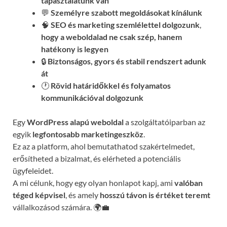
tapasztalatunk van
💬
Személyre szabott megoldásokat kínálunk
🧠
SEO és marketing szemlélettel dolgozunk
,
hogy a weboldalad ne csak szép, hanem
hatékony is legyen
🔒
Biztonságos, gyors és stabil rendszert adunk
át
🕐
Rövid határidőkkel és folyamatos
kommunikációval
dolgozunk
Egy
WordPress alapú weboldal
a szolgáltatóiparban az
egyik
legfontosabb marketingeszköz
.
Ez az a platform, ahol bemutathatod szakértelmedet,
erősítheted a bizalmat, és elérheted a potenciális
ügyfeleidet.
A mi célunk, hogy egy olyan honlapot kapj, ami
valóban
téged képvisel
, és amely
hosszú távon is értéket teremt
vállalkozásod számára. 🌍💼