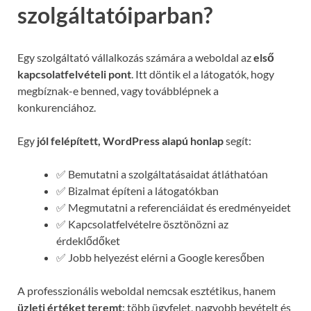
szolgáltatóiparban?
Egy szolgáltató vállalkozás számára a weboldal az
első
kapcsolatfelvételi pont
. Itt döntik el a látogatók, hogy
megbíznak-e benned, vagy továbblépnek a
konkurenciához.
Egy
jól felépített, WordPress alapú honlap
segít:
✅ Bemutatni a szolgáltatásaidat átláthatóan
✅ Bizalmat építeni a látogatókban
✅ Megmutatni a referenciáidat és eredményeidet
✅ Kapcsolatfelvételre ösztönözni az
érdeklődőket
✅ Jobb helyezést elérni a Google keresőben
A professzionális weboldal nemcsak esztétikus, hanem
üzleti értéket teremt
: több ügyfelet, nagyobb bevételt és