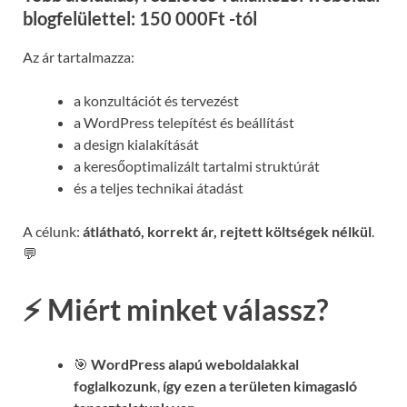
blogfelülettel: 150 000Ft -tól
Az ár tartalmazza:
a konzultációt és tervezést
a WordPress telepítést és beállítást
a design kialakítását
a keresőoptimalizált tartalmi struktúrát
és a teljes technikai átadást
A célunk:
átlátható, korrekt ár, rejtett költségek nélkül
.
💬
⚡ Miért minket válassz?
🎯
WordPress alapú weboldalakkal
foglalkozunk
,
így ezen a területen kimagasló