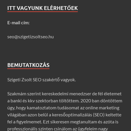
ITT VAGYUNK ELÉRHETŐEK
E-mail cím:
seo@szigetizsoltseo.hu
BEMUTATKOZÁS
Szigeti Zsolt SEO szakértő vagyok.
Szakmám szerint kereskedelmi menedzser de fél életemet
a banki és kkv szektorban töltöttem. 2020 ban döntöttem
úgy, hogy kamatoztatom tudásomat az online marketing
világában azon belül a keresőoptimalizálás (SEO) keltette
fel a figyelmemet. Ezt sikeresen megtanultam és azóta is
professzionális szinten csinálom az ügyfeleim nagy