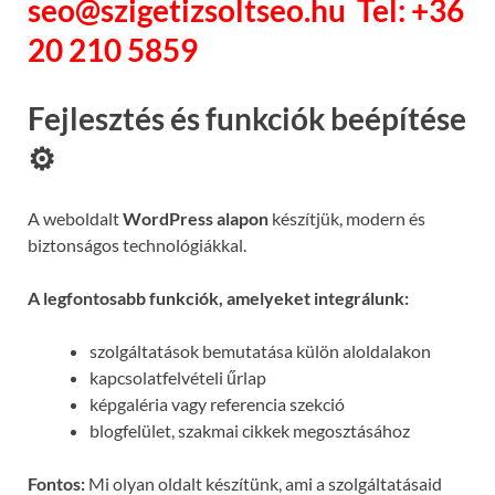
seo@szigetizsoltseo.hu
Tel: +36
20 210 5859
Fejlesztés és funkciók beépítése
⚙️
A weboldalt
WordPress alapon
készítjük, modern és
biztonságos technológiákkal.
A legfontosabb funkciók, amelyeket integrálunk:
szolgáltatások bemutatása külön aloldalakon
kapcsolatfelvételi űrlap
képgaléria vagy referencia szekció
blogfelület, szakmai cikkek megosztásához
Fontos:
Mi olyan oldalt készítünk, ami a szolgáltatásaid