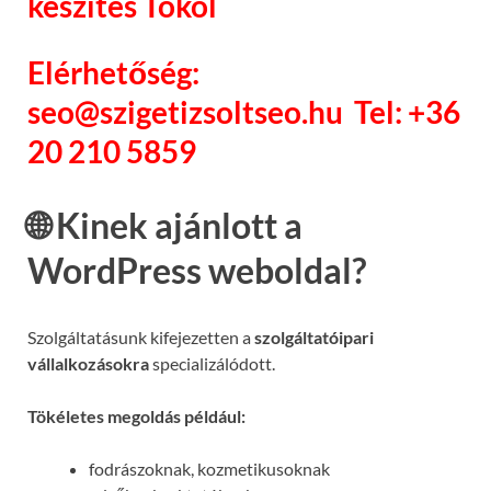
készítés Tököl
Elérhetőség:
seo@szigetizsoltseo.hu Tel: +36
20 210 5859
🌐 Kinek ajánlott a
WordPress weboldal?
Szolgáltatásunk kifejezetten a
szolgáltatóipari
vállalkozásokra
specializálódott.
Tökéletes megoldás például:
fodrászoknak, kozmetikusoknak