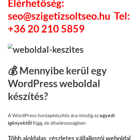
Elérhetőség:
seo@szigetizsoltseo.hu Tel:
+36 20 210 5859
💰 Mennyibe kerül egy
WordPress weboldal
készítés?
A WordPress honlapkészítés ára mindig az
egyedi
igényektől
függ, de általánosságban:
Több aloldalas, részletes vállalkozói weboldal