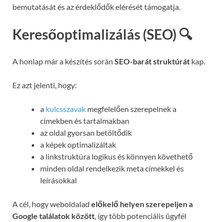
bemutatását és az érdeklődők elérését támogatja.
Keresőoptimalizálás (SEO) 🔍
A honlap már a készítés során
SEO-barát struktúrát
kap.
Ez azt jelenti, hogy:
a
kulcsszavak
megfelelően szerepelnek a
címekben és tartalmakban
az oldal gyorsan betöltődik
a képek optimalizáltak
a linkstruktúra logikus és könnyen követhető
minden oldal rendelkezik meta címekkel és
leírásokkal
A cél, hogy weboldalad
előkelő helyen szerepeljen a
Google találatok között
, így több potenciális ügyfél