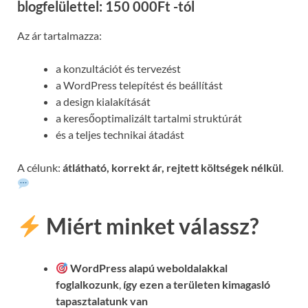
blogfelülettel: 150 000Ft -tól
Az ár tartalmazza:
a konzultációt és tervezést
a WordPress telepítést és beállítást
a design kialakítását
a keresőoptimalizált tartalmi struktúrát
és a teljes technikai átadást
A célunk:
átlátható, korrekt ár, rejtett költségek nélkül
.
Miért minket válassz?
WordPress alapú weboldalakkal
foglalkozunk
,
így ezen a területen kimagasló
tapasztalatunk van