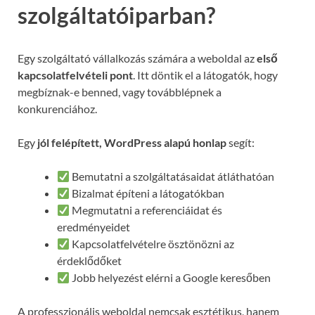
szolgáltatóiparban?
Egy szolgáltató vállalkozás számára a weboldal az
első
kapcsolatfelvételi pont
. Itt döntik el a látogatók, hogy
megbíznak-e benned, vagy továbblépnek a
konkurenciához.
Egy
jól felépített, WordPress alapú honlap
segít:
Bemutatni a szolgáltatásaidat átláthatóan
Bizalmat építeni a látogatókban
Megmutatni a referenciáidat és
eredményeidet
Kapcsolatfelvételre ösztönözni az
érdeklődőket
Jobb helyezést elérni a Google keresőben
A professzionális weboldal nemcsak esztétikus, hanem