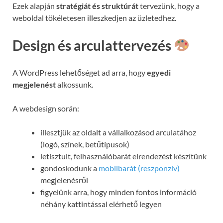
Ezek alapján
stratégiát és struktúrát
tervezünk, hogy a
weboldal tökéletesen illeszkedjen az üzletedhez.
Design és arculattervezés
A WordPress lehetőséget ad arra, hogy
egyedi
megjelenést
alkossunk.
A webdesign során:
illesztjük az oldalt a vállalkozásod arculatához
(logó, színek, betűtípusok)
letisztult, felhasználóbarát elrendezést készítünk
gondoskodunk a
mobilbarát (reszponzív)
megjelenésről
figyelünk arra, hogy minden fontos információ
néhány kattintással elérhető legyen