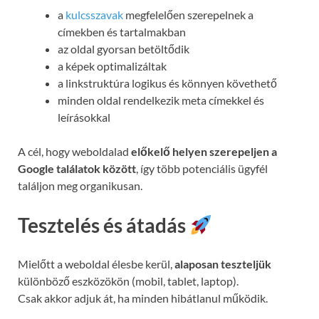
a
kulcsszavak
megfelelően szerepelnek a
címekben és tartalmakban
az oldal gyorsan betöltődik
a képek optimalizáltak
a linkstruktúra logikus és könnyen követhető
minden oldal rendelkezik meta címekkel és
leírásokkal
A cél, hogy weboldalad
előkelő helyen szerepeljen a
Google találatok között
, így több potenciális ügyfél
találjon meg organikusan.
Tesztelés és átadás
Mielőtt a weboldal élesbe kerül,
alaposan teszteljük
különböző eszközökön (mobil, tablet, laptop).
Csak akkor adjuk át, ha minden hibátlanul működik.