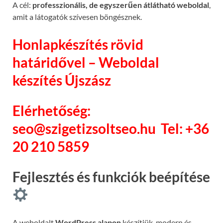
A cél:
professzionális, de egyszerűen átlátható weboldal
,
amit a látogatók szívesen böngésznek.
Honlapkészítés rövid
határidővel – Weboldal
készítés Újszász
Elérhetőség:
seo@szigetizsoltseo.hu
Tel: +36
20 210 5859
Fejlesztés és funkciók beépítése
A weboldalt
WordPress alapon
készítjük, modern és