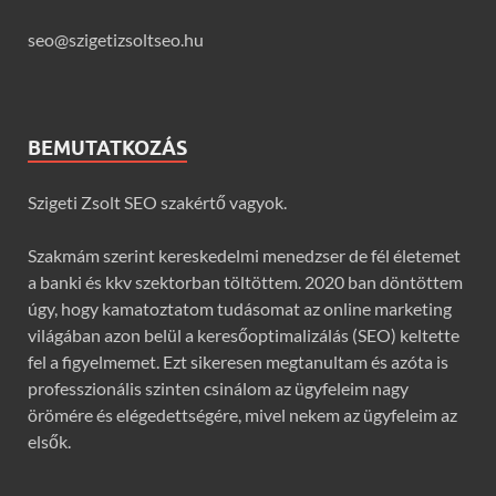
seo@szigetizsoltseo.hu
BEMUTATKOZÁS
Szigeti Zsolt SEO szakértő vagyok.
Szakmám szerint kereskedelmi menedzser de fél életemet
a banki és kkv szektorban töltöttem. 2020 ban döntöttem
úgy, hogy kamatoztatom tudásomat az online marketing
világában azon belül a keresőoptimalizálás (SEO) keltette
fel a figyelmemet. Ezt sikeresen megtanultam és azóta is
professzionális szinten csinálom az ügyfeleim nagy
örömére és elégedettségére, mivel nekem az ügyfeleim az
elsők.