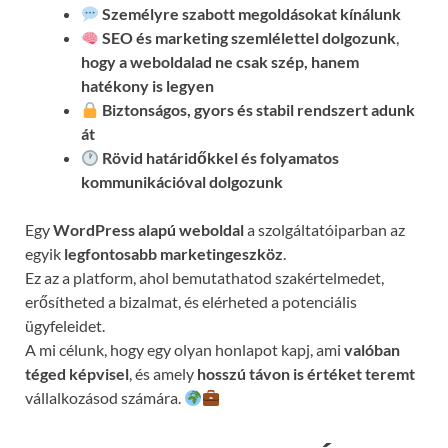
Személyre szabott megoldásokat kínálunk
SEO és marketing szemlélettel dolgozunk
,
hogy a weboldalad ne csak szép, hanem
hatékony is legyen
Biztonságos, gyors és stabil rendszert adunk
át
Rövid határidőkkel és folyamatos
kommunikációval
dolgozunk
Egy
WordPress alapú weboldal
a szolgáltatóiparban az
egyik
legfontosabb marketingeszköz
.
Ez az a platform, ahol bemutathatod szakértelmedet,
erősítheted a bizalmat, és elérheted a potenciális
ügyfeleidet.
A mi célunk, hogy egy olyan honlapot kapj, ami
valóban
téged képvisel
, és amely
hosszú távon is értéket teremt
vállalkozásod számára.