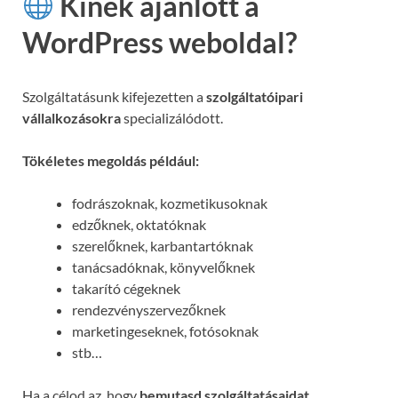
Kinek ajánlott a
WordPress weboldal?
Szolgáltatásunk kifejezetten a
szolgáltatóipari
vállalkozásokra
specializálódott.
Tökéletes megoldás például:
fodrászoknak, kozmetikusoknak
edzőknek, oktatóknak
szerelőknek, karbantartóknak
tanácsadóknak, könyvelőknek
takarító cégeknek
rendezvényszervezőknek
marketingeseknek, fotósoknak
stb…
Ha a célod az, hogy
bemutasd szolgáltatásaidat,