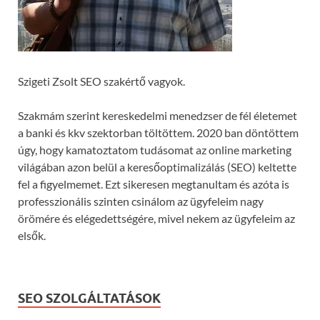
Szigeti Zsolt SEO szakértő vagyok.
Szakmám szerint kereskedelmi menedzser de fél életemet
a banki és kkv szektorban töltöttem. 2020 ban döntöttem
úgy, hogy kamatoztatom tudásomat az online marketing
világában azon belül a keresőoptimalizálás (SEO) keltette
fel a figyelmemet. Ezt sikeresen megtanultam és azóta is
professzionális szinten csinálom az ügyfeleim nagy
örömére és elégedettségére, mivel nekem az ügyfeleim az
elsők.
SEO SZOLGÁLTATÁSOK