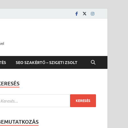
vel
TÉS
SEO SZAKÉRTŐ – SZIGETI ZSOLT
KERESÉS
BEMUTATKOZÁS