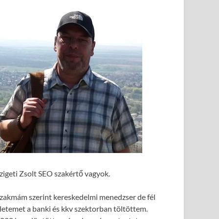
zigeti Zsolt SEO szakértő vagyok.
zakmám szerint kereskedelmi menedzser de fél
letemet a banki és kkv szektorban töltöttem.