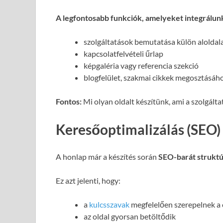
A legfontosabb funkciók, amelyeket integrálun
szolgáltatások bemutatása külön alolda
kapcsolatfelvételi űrlap
képgaléria vagy referencia szekció
blogfelület, szakmai cikkek megosztásáh
Fontos:
Mi olyan oldalt készítünk, ami a szolgált
Keresőoptimalizálás (SEO)
A honlap már a készítés során
SEO-barát struktú
Ez azt jelenti, hogy:
a
kulcsszavak
megfelelően szerepelnek a
az oldal gyorsan betöltődik