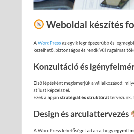
Weboldal készítés f
A
WordPress
az egyik legnépszerűbb és legmegb
kezelhető, biztonságos és rendkívül rugalmas töké
Konzultáció és igényfelmé
Első lépésként megismerjük a vállalkozásod: milye
stílust képzelsz el.
Ezek alapján
stratégiát és struktúrát
tervezünk, h
Design és arculattervezés
A WordPress lehetőséget ad arra, hogy
egyedi m