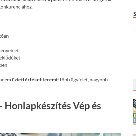
konkurenciához.
:
atóan
ményeidet
deklődőket
őben
 hanem
üzleti értéket teremt
: több ügyfelet, nagyobb
– Honlapkészítés Vép és