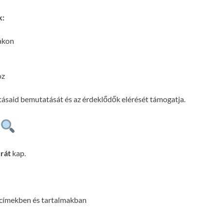
k:
lakon
oz
atásaid bemutatását és az érdeklődők elérését támogatja.
rát
kap.
 címekben és tartalmakban