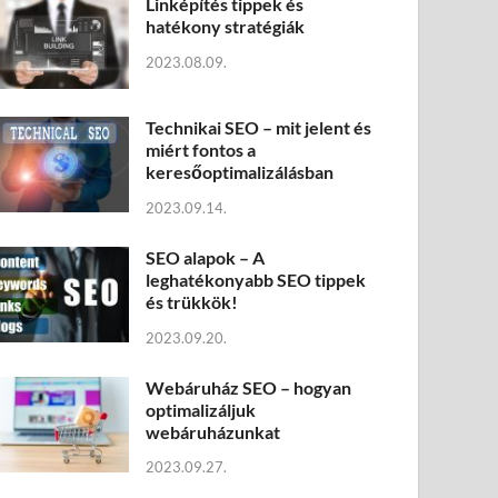
Linképítés tippek és
hatékony stratégiák
2023.08.09.
Technikai SEO – mit jelent és
miért fontos a
keresőoptimalizálásban
2023.09.14.
SEO alapok – A
leghatékonyabb SEO tippek
és trükkök!
2023.09.20.
Webáruház SEO – hogyan
optimalizáljuk
webáruházunkat
2023.09.27.