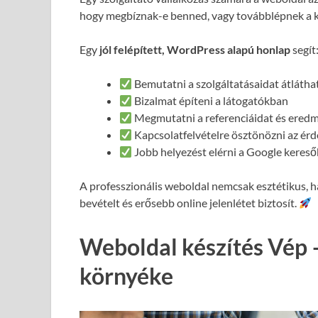
hogy megbíznak-e benned, vagy továbblépnek a 
Egy
jól felépített, WordPress alapú honlap
segít
Bemutatni a szolgáltatásaidat átláth
Bizalmat építeni a látogatókban
Megmutatni a referenciáidat és ered
Kapcsolatfelvételre ösztönözni az ér
Jobb helyezést elérni a Google keres
A professzionális weboldal nemcsak esztétikus,
bevételt és erősebb online jelenlétet biztosít.
Weboldal készítés Vép 
környéke