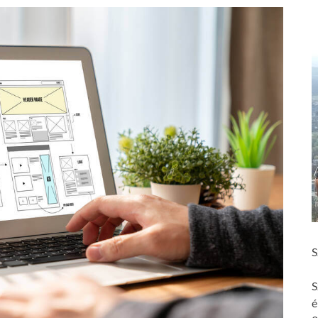
S
S
é