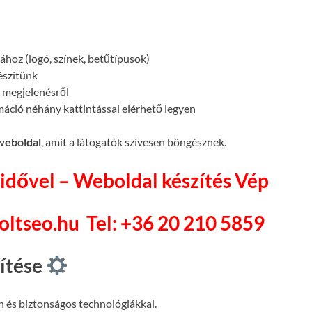
atához (logó, színek, betűtípusok)
készítünk
megjelenésről
máció néhány kattintással elérhető legyen
 weboldal
, amit a látogatók szívesen böngésznek.
idővel – Weboldal készítés Vép
soltseo.hu
Tel: +36 20 210 5859
pítése
n és biztonságos technológiákkal.