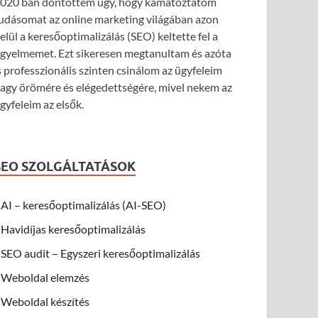
020 ban döntöttem úgy, hogy kamatoztatom
udásomat az online marketing világában azon
elül a keresőoptimalizálás (SEO) keltette fel a
igyelmemet. Ezt sikeresen megtanultam és azóta
s professzionális szinten csinálom az ügyfeleim
agy örömére és elégedettségére, mivel nekem az
gyfeleim az elsők.
SEO SZOLGÁLTATÁSOK
AI – keresőoptimalizálás (AI-SEO)
Havidíjas keresőoptimalizálás
SEO audit – Egyszeri keresőoptimalizálás
Weboldal elemzés
Weboldal készítés