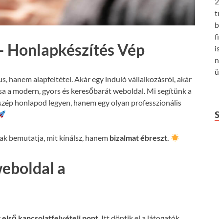
2
t
b
f
– Honlapkészítés Vép
i
n
ü
us, hanem alapfeltétel. Akár egy induló vállalkozásról, akár
csa a modern, gyors és keresőbarát weboldal. Mi segítünk a
szép honlapod legyen, hanem egy olyan professzionális
k bemutatja, mit kínálsz, hanem
bizalmat ébreszt.
weboldal a
z
első kapcsolatfelvételi pont
. Itt döntik el a látogatók,