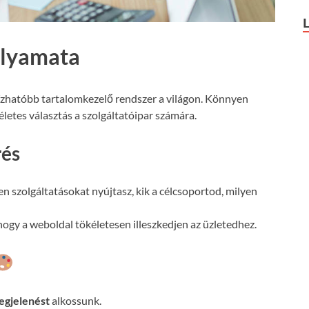
olyamata
ízhatóbb tartalomkezelő rendszer a világon. Könnyen
letes választás a szolgáltatóipar számára.
rés
n szolgáltatásokat nyújtasz, kik a célcsoportod, milyen
ogy a weboldal tökéletesen illeszkedjen az üzletedhez.
egjelenést
alkossunk.