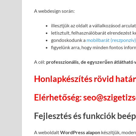
A webdesign során:
illesztjük az oldalt a vállalkozásod arcul
letisztult, felhasználóbarát elrendezést 
gondoskodunk a
mobilbarát (reszponzív)
figyelünk arra, hogy minden fontos infor
A cél:
professzionális, de egyszerűen átlátható
Honlapkészítés rövid határ
Elérhetőség: seo@szigetiz
Fejlesztés és funkciók beé
A weboldalt
WordPress alapon
készítjük, moder