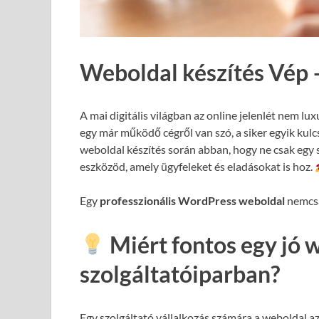
Weboldal készítés Vép 
A mai digitális világban az online jelenlét nem lux
egy már működő cégről van szó, a siker egyik kul
weboldal készítés során abban, hogy ne csak egy 
eszközöd, amely ügyfeleket és eladásokat is hoz.
Egy
professzionális WordPress weboldal
nemcsa
Miért fontos egy jó 
szolgáltatóiparban?
Egy szolgáltató vállalkozás számára a weboldal a