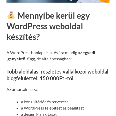
Mennyibe kerül egy
WordPress weboldal
készítés?
A WordPress honlapkészítés ára mindig az
egyedi
igényektől
függ, de általánosságban:
Több aloldalas, részletes vállalkozói weboldal
blogfelülettel: 150 000Ft -tól
Az ár tartalmazza:
a konzultációt és tervezést
a WordPress telepítést és beállítást
a design kialakítását