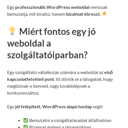
Egy
professzionális WordPress weboldal
nemcsak
bemutatja, mit kínálsz, hanem
bizalmat ébreszt.
Miért fontos egy jó
weboldal a
szolgáltatóiparban?
Egy szolgáltató vállalkozás számára a weboldal az
első
kapcsolatfelvételi pont
. Itt döntik el a látogatók, hogy
megbíznak-e benned, vagy továbblépnek a
konkurenciához.
Egy
jól felépített, WordPress alapú honlap
segít:
Bemutatni a szolgáltatásaidat átláthatóan
Bizalmat építeni a látogatókban