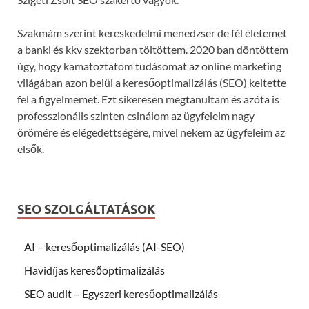
Szakmám szerint kereskedelmi menedzser de fél életemet
a banki és kkv szektorban töltöttem. 2020 ban döntöttem
úgy, hogy kamatoztatom tudásomat az online marketing
világában azon belül a keresőoptimalizálás (SEO) keltette
fel a figyelmemet. Ezt sikeresen megtanultam és azóta is
professzionális szinten csinálom az ügyfeleim nagy
örömére és elégedettségére, mivel nekem az ügyfeleim az
elsők.
SEO SZOLGÁLTATÁSOK
AI – keresőoptimalizálás (AI-SEO)
Havidíjas keresőoptimalizálás
SEO audit – Egyszeri keresőoptimalizálás