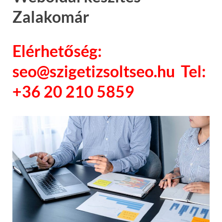
Zalakomár
Elérhetőség:
seo@szigetizsoltseo.hu Tel:
+36 20 210 5859