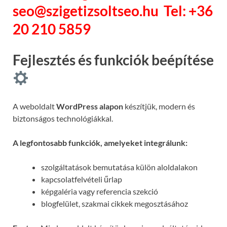
seo@szigetizsoltseo.hu
Tel: +36
20 210 5859
Fejlesztés és funkciók beépítése
A weboldalt
WordPress alapon
készítjük, modern és
biztonságos technológiákkal.
A legfontosabb funkciók, amelyeket integrálunk:
szolgáltatások bemutatása külön aloldalakon
kapcsolatfelvételi űrlap
képgaléria vagy referencia szekció
blogfelület, szakmai cikkek megosztásához