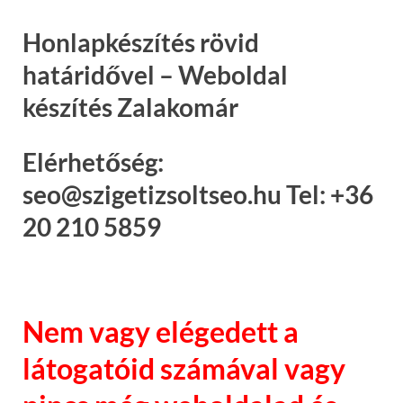
Honlapkészítés rövid
határidővel – Weboldal
készítés Zalakomár
Elérhetőség:
seo@szigetizsoltseo.hu Tel: +36
20 210 5859
Nem vagy elégedett a
látogatóid számával vagy