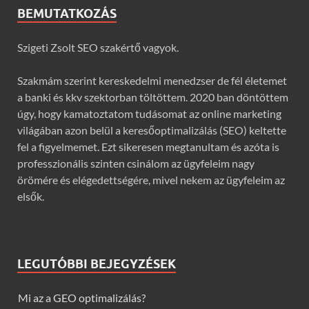
BEMUTATKOZÁS
Szigeti Zsolt SEO szakértő vagyok.
Szakmám szerint kereskedelmi menedzser de fél életemet
a banki és kkv szektorban töltöttem. 2020 ban döntöttem
úgy, hogy kamatoztatom tudásomat az online marketing
világában azon belül a keresőoptimalizálás (SEO) keltette
fel a figyelmemet. Ezt sikeresen megtanultam és azóta is
professzionális szinten csinálom az ügyfeleim nagy
örömére és elégedettségére, mivel nekem az ügyfeleim az
elsők.
LEGUTÓBBI BEJEGYZÉSEK
Mi az a GEO optimalizálás?