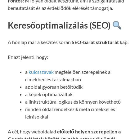
Fontos:
Mi olyan oldalt készítünk, ami a szolgáltatásaid
bemutatását és az érdeklődők elérését támogatja.
Keresőoptimalizálás (SEO)
A honlap már a készítés során
SEO-barát struktúrát
kap.
Ez azt jelenti, hogy:
a
kulcsszavak
megfelelően szerepelnek a
címekben és tartalmakban
az oldal gyorsan betöltődik
a képek optimalizáltak
a linkstruktúra logikus és könnyen követhető
minden oldal rendelkezik meta címekkel és
leírásokkal
A cél, hogy weboldalad
előkelő helyen szerepeljen a
Google találatok között
, így több potenciális ügyfél