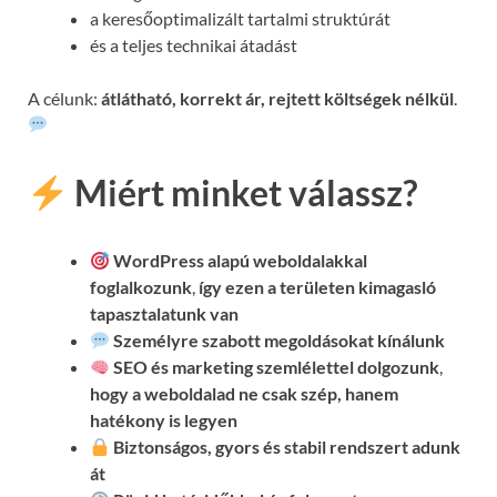
a keresőoptimalizált tartalmi struktúrát
és a teljes technikai átadást
A célunk:
átlátható, korrekt ár, rejtett költségek nélkül
.
Miért minket válassz?
WordPress alapú weboldalakkal
foglalkozunk
,
így ezen a területen kimagasló
tapasztalatunk van
Személyre szabott megoldásokat kínálunk
SEO és marketing szemlélettel dolgozunk
,
hogy a weboldalad ne csak szép, hanem
hatékony is legyen
Biztonságos, gyors és stabil rendszert adunk
át