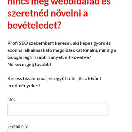
nincs még weboldalad és
szeretnéd növelni a
bevételedet?
Profi SEO szakembert keresel, aki képes gyors és
azonnal alkalmazható megoldásokat kínálni, mindig a
Google legfrissebb irányelveit követve?
Ne keresgélj tovább!
Keress bizalommal, és együtt elérjük a kívánt
eredményeket!
Név
E-mail cím