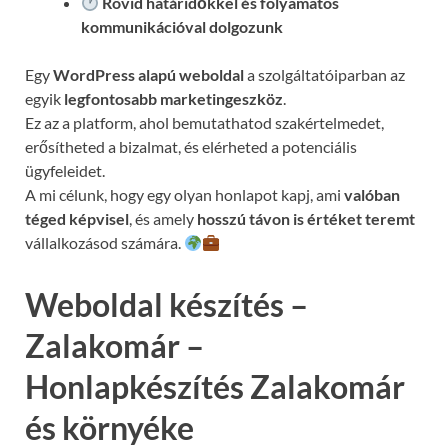
Rövid határidőkkel és folyamatos
kommunikációval
dolgozunk
Egy
WordPress alapú weboldal
a szolgáltatóiparban az
egyik
legfontosabb marketingeszköz
.
Ez az a platform, ahol bemutathatod szakértelmedet,
erősítheted a bizalmat, és elérheted a potenciális
ügyfeleidet.
A mi célunk, hogy egy olyan honlapot kapj, ami
valóban
téged képvisel
, és amely
hosszú távon is értéket teremt
vállalkozásod számára.
Weboldal készítés –
Zalakomár –
Honlapkészítés Zalakomár
és környéke