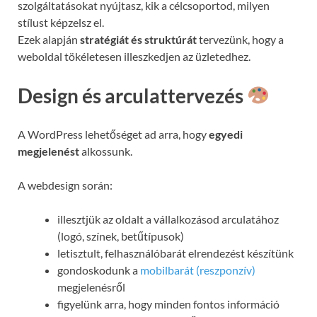
szolgáltatásokat nyújtasz, kik a célcsoportod, milyen
stílust képzelsz el.
Ezek alapján
stratégiát és struktúrát
tervezünk, hogy a
weboldal tökéletesen illeszkedjen az üzletedhez.
Design és arculattervezés
A WordPress lehetőséget ad arra, hogy
egyedi
megjelenést
alkossunk.
A webdesign során:
illesztjük az oldalt a vállalkozásod arculatához
(logó, színek, betűtípusok)
letisztult, felhasználóbarát elrendezést készítünk
gondoskodunk a
mobilbarát (reszponzív)
megjelenésről
figyelünk arra, hogy minden fontos információ