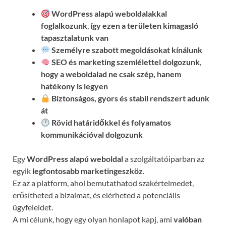
WordPress alapú weboldalakkal
foglalkozunk
,
így ezen a területen kimagasló
tapasztalatunk van
Személyre szabott megoldásokat kínálunk
SEO és marketing szemlélettel dolgozunk
,
hogy a weboldalad ne csak szép, hanem
hatékony is legyen
Biztonságos, gyors és stabil rendszert adunk
át
Rövid határidőkkel és folyamatos
kommunikációval
dolgozunk
Egy
WordPress alapú weboldal
a szolgáltatóiparban az
egyik
legfontosabb marketingeszköz
.
Ez az a platform, ahol bemutathatod szakértelmedet,
erősítheted a bizalmat, és elérheted a potenciális
ügyfeleidet.
A mi célunk, hogy egy olyan honlapot kapj, ami
valóban