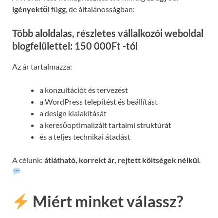
igényektől
függ, de általánosságban:
Több aloldalas, részletes vállalkozói weboldal
blogfelülettel: 150 000Ft -tól
Az ár tartalmazza:
a konzultációt és tervezést
a WordPress telepítést és beállítást
a design kialakítását
a keresőoptimalizált tartalmi struktúrát
és a teljes technikai átadást
A célunk:
átlátható, korrekt ár, rejtett költségek nélkül
.
Miért minket válassz?