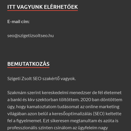
ITT VAGYUNK ELÉRHETŐEK
E-mail cím:
seo@szigetizsoltseo.hu
BEMUTATKOZÁS
Szigeti Zsolt SEO szakértő vagyok.
Szakmám szerint kereskedelmi menedzser de fél életemet
a banki és kkv szektorban töltöttem. 2020 ban döntöttem
úgy, hogy kamatoztatom tudásomat az online marketing
világában azon belül a keresőoptimalizálás (SEO) keltette
fel a figyelmemet. Ezt sikeresen megtanultam és azóta is
professzionális szinten csinálom az ügyfeleim nagy