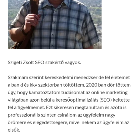
Szigeti Zsolt SEO szakértő vagyok.
Szakmám szerint kereskedelmi menedzser de fél életemet
a banki és kkv szektorban töltöttem. 2020 ban döntöttem
úgy, hogy kamatoztatom tudásomat az online marketing
világában azon belül a keresőoptimalizálás (SEO) keltette
fel a figyelmemet. Ezt sikeresen megtanultam és azóta is
professzionális szinten csinálom az ügyfeleim nagy
örömére és elégedettségére, mivel nekem az ügyfeleim az
elsők.