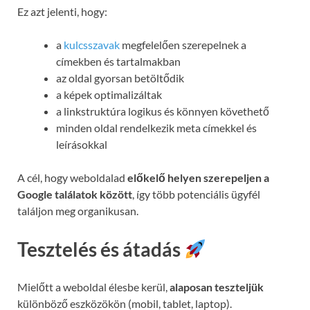
Ez azt jelenti, hogy:
a
kulcsszavak
megfelelően szerepelnek a
címekben és tartalmakban
az oldal gyorsan betöltődik
a képek optimalizáltak
a linkstruktúra logikus és könnyen követhető
minden oldal rendelkezik meta címekkel és
leírásokkal
A cél, hogy weboldalad
előkelő helyen szerepeljen a
Google találatok között
, így több potenciális ügyfél
találjon meg organikusan.
Tesztelés és átadás
Mielőtt a weboldal élesbe kerül,
alaposan teszteljük
különböző eszközökön (mobil, tablet, laptop).