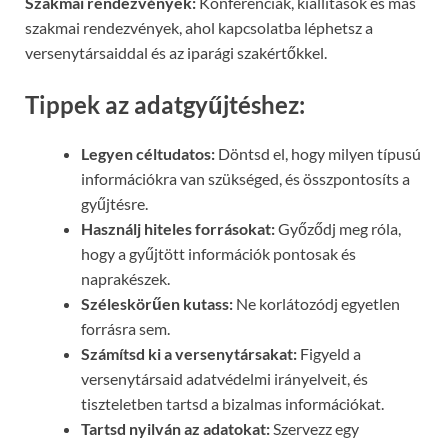
Szakmai rendezvények:
Konferenciák, kiállítások és más
szakmai rendezvények, ahol kapcsolatba léphetsz a
versenytársaiddal és az iparági szakértőkkel.
Tippek az adatgyűjtéshez:
Legyen céltudatos:
Döntsd el, hogy milyen típusú
információkra van szükséged, és összpontosíts a
gyűjtésre.
Használj hiteles forrásokat:
Győződj meg róla,
hogy a gyűjtött információk pontosak és
naprakészek.
Széleskörűen kutass:
Ne korlátozódj egyetlen
forrásra sem.
Számítsd ki a versenytársakat:
Figyeld a
versenytársaid adatvédelmi irányelveit, és
tiszteletben tartsd a bizalmas információkat.
Tartsd nyilván az adatokat:
Szervezz egy