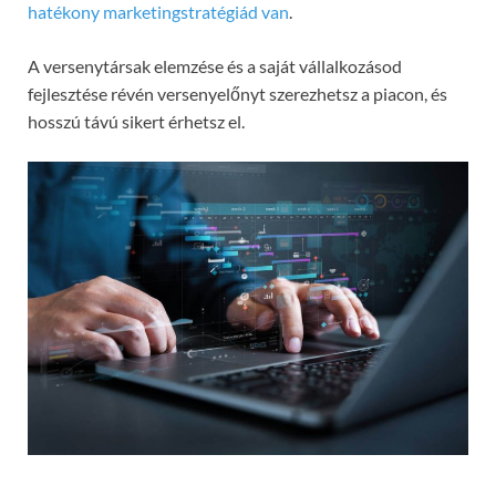
hatékony marketingstratégiád van
.
A versenytársak elemzése és a saját vállalkozásod
fejlesztése révén versenyelőnyt szerezhetsz a piacon, és
hosszú távú sikert érhetsz el.