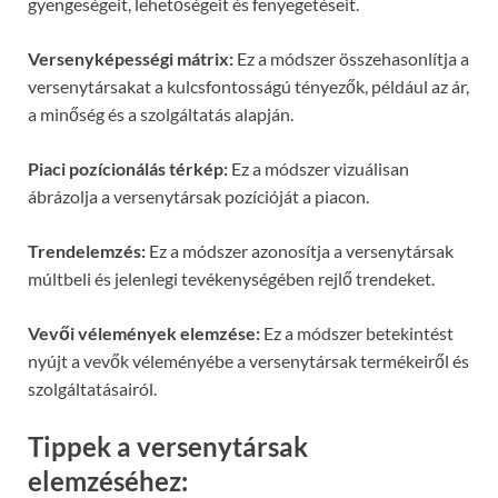
gyengeségeit, lehetőségeit és fenyegetéseit.
Versenyképességi mátrix:
Ez a módszer összehasonlítja a
versenytársakat a kulcsfontosságú tényezők, például az ár,
a minőség és a szolgáltatás alapján.
Piaci pozícionálás térkép:
Ez a módszer vizuálisan
ábrázolja a versenytársak pozícióját a piacon.
Trendelemzés:
Ez a módszer azonosítja a versenytársak
múltbeli és jelenlegi tevékenységében rejlő trendeket.
Vevői vélemények elemzése:
Ez a módszer betekintést
nyújt a vevők véleményébe a versenytársak termékeiről és
szolgáltatásairól.
Tippek a versenytársak
elemzéséhez: