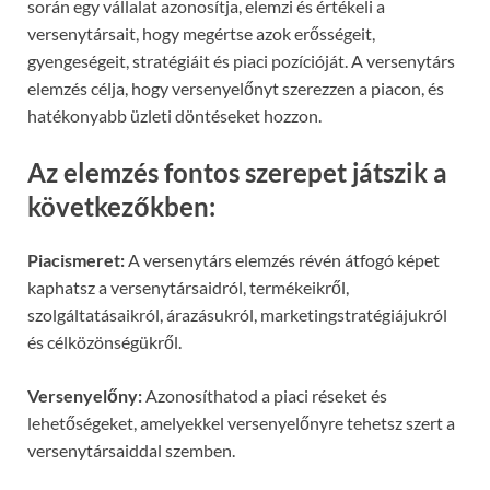
során egy vállalat azonosítja, elemzi és értékeli a
versenytársait, hogy megértse azok erősségeit,
gyengeségeit, stratégiáit és piaci pozícióját. A versenytárs
elemzés célja, hogy versenyelőnyt szerezzen a piacon, és
hatékonyabb üzleti döntéseket hozzon.
Az elemzés fontos szerepet játszik a
következőkben:
Piacismeret:
A versenytárs elemzés révén átfogó képet
kaphatsz a versenytársaidról, termékeikről,
szolgáltatásaikról, árazásukról, marketingstratégiájukról
és célközönségükről.
Versenyelőny:
Azonosíthatod a piaci réseket és
lehetőségeket, amelyekkel versenyelőnyre tehetsz szert a
versenytársaiddal szemben.