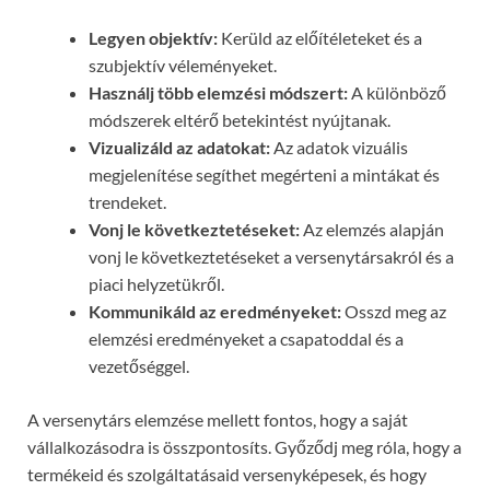
Legyen objektív:
Kerüld az előítéleteket és a
szubjektív véleményeket.
Használj több elemzési módszert:
A különböző
módszerek eltérő betekintést nyújtanak.
Vizualizáld az adatokat:
Az adatok vizuális
megjelenítése segíthet megérteni a mintákat és
trendeket.
Vonj le következtetéseket:
Az elemzés alapján
vonj le következtetéseket a versenytársakról és a
piaci helyzetükről.
Kommunikáld az eredményeket:
Osszd meg az
elemzési eredményeket a csapatoddal és a
vezetőséggel.
A versenytárs elemzése mellett fontos, hogy a saját
vállalkozásodra is összpontosíts. Győződj meg róla, hogy a
termékeid és szolgáltatásaid versenyképesek, és hogy