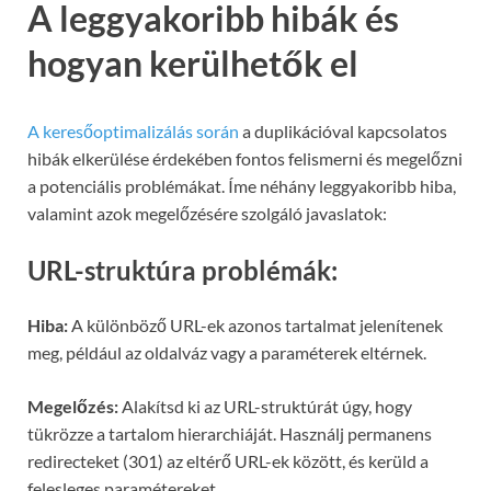
A leggyakoribb hibák és
hogyan kerülhetők el
A keresőoptimalizálás során
a duplikációval kapcsolatos
hibák elkerülése érdekében fontos felismerni és megelőzni
a potenciális problémákat. Íme néhány leggyakoribb hiba,
valamint azok megelőzésére szolgáló javaslatok:
URL-struktúra problémák:
Hiba:
A különböző URL-ek azonos tartalmat jelenítenek
meg, például az oldalváz vagy a paraméterek eltérnek.
Megelőzés:
Alakítsd ki az URL-struktúrát úgy, hogy
tükrözze a tartalom hierarchiáját. Használj permanens
redirecteket (301) az eltérő URL-ek között, és kerüld a
felesleges paramétereket.