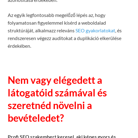
Az egyik legfontosabb megelőző lépés az, hogy
folyamatosan figyelemmel kísérd a weboldalad
struktúráját, alkalmazz releváns
SEO gyakorlatokat
, és
rendszeresen végezz auditokat a duplikáció elkerülése
érdekében.
Nem vagy elégedett a
látogatóid számával és
szeretnéd növelni a
bevételedet?
Profi SEO szakembert keresel, aki képes gyors és