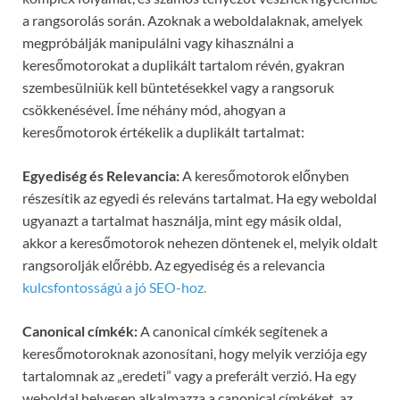
a rangsorolás során. Azoknak a weboldalaknak, amelyek
megpróbálják manipulálni vagy kihasználni a
keresőmotorokat a duplikált tartalom révén, gyakran
szembesülniük kell büntetésekkel vagy a rangsoruk
csökkenésével. Íme néhány mód, ahogyan a
keresőmotorok értékelik a duplikált tartalmat:
Egyediség és Relevancia:
A keresőmotorok előnyben
részesítik az egyedi és releváns tartalmat. Ha egy weboldal
ugyanazt a tartalmat használja, mint egy másik oldal,
akkor a keresőmotorok nehezen döntenek el, melyik oldalt
rangsorolják előrébb. Az egyediség és a relevancia
kulcsfontosságú a jó SEO-hoz.
Canonical címkék:
A canonical címkék segítenek a
keresőmotoroknak azonosítani, hogy melyik verziója egy
tartalomnak az „eredeti” vagy a preferált verzió. Ha egy
weboldal helyesen alkalmazza a canonical címkéket, az