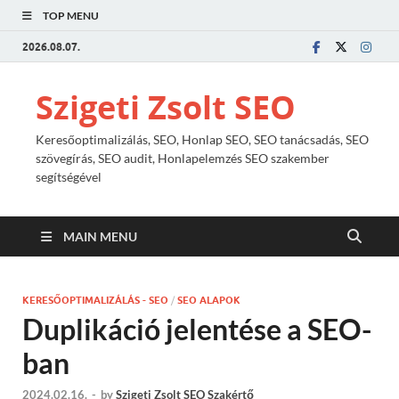
TOP MENU
2026.08.07.
Szigeti Zsolt SEO
Keresőoptimalizálás, SEO, Honlap SEO, SEO tanácsadás, SEO
szövegírás, SEO audit, Honlapelemzés SEO szakember
segítségével
MAIN MENU
KERESŐOPTIMALIZÁLÁS - SEO
/
SEO ALAPOK
Duplikáció jelentése a SEO-
ban
2024.02.16.
-
by
Szigeti Zsolt SEO Szakértő