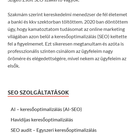
Szakmám szerint kereskedelmi menedzser de fél életemet
a banki és kkv szektorban töltöttem. 2020 ban döntöttem
úgy, hogy kamatoztatom tudásomat az online marketing
világában azon belül a keresőoptimalizálás (SEO) keltette
fel a figyelmemet. Ezt sikeresen megtanultam és azóta is
professzionális szinten csinálom az ügyfeleim nagy
örömére és elégedettségére, mivel nekem az ügyfeleim az
elsők.
SEO SZOLGÁLTATÁSOK
AI – keresőoptimalizálás (AI-SEO)
Havidíjas keresőoptimalizálás
SEO audit – Egyszeri keresőoptimalizálás