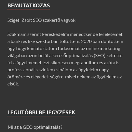
BEMUTATKOZÁS
Szigeti Zsolt SEO szakértő vagyok.
Szakmám szerint kereskedelmi menedzser de fél életemet
a banki és kkv szektorban töltöttem. 2020 ban döntöttem
úgy, hogy kamatoztatom tudásomat az online marketing
világában azon belül a keresőoptimalizálás (SEO) keltette
fel a figyelmemet. Ezt sikeresen megtanultam és azóta is
professzionális szinten csinálom az ügyfeleim nagy
örömére és elégedettségére, mivel nekem az ügyfeleim az
elsők.
LEGUTÓBBI BEJEGYZÉSEK
Mi az a GEO optimalizálás?