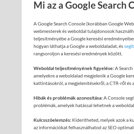
Mi az a Google Search 
A Google Search Console (korábban Google Webma
webmesterek és weboldal tulajdonosok használh
teljesítményébe a Google keresési eredményeiben
hogyan láthatja a Google a weboldaladat, és
segí
rangsoroljon a keresési eredmények között.
Weboldal teljesítményének figyelése:
A Search 
amelyekre a weboldalad megjelenik a Google kere
kattintásokról, a megjelenítésekről, a CTR-ről és a
Hibák és problémák azonosítása:
A Console segít
problémák, amelyek hatással lehetnek a webolda
Kulcsszóelemzés:
Kiderítheted, melyek azok a ku
az információkat felhasználhatod az SEO optimali