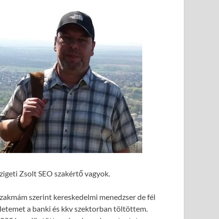
zigeti Zsolt SEO szakértő vagyok.
zakmám szerint kereskedelmi menedzser de fél
letemet a banki és kkv szektorban töltöttem.