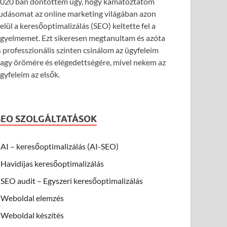
020 ban döntöttem úgy, hogy kamatoztatom
udásomat az online marketing világában azon
elül a keresőoptimalizálás (SEO) keltette fel a
igyelmemet. Ezt sikeresen megtanultam és azóta
s professzionális szinten csinálom az ügyfeleim
agy örömére és elégedettségére, mivel nekem az
gyfeleim az elsők.
SEO SZOLGÁLTATÁSOK
AI – keresőoptimalizálás (AI-SEO)
Havidíjas keresőoptimalizálás
SEO audit – Egyszeri keresőoptimalizálás
Weboldal elemzés
Weboldal készítés