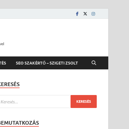
vel
TÉS
SEO SZAKÉRTŐ – SZIGETI ZSOLT
KERESÉS
BEMUTATKOZÁS