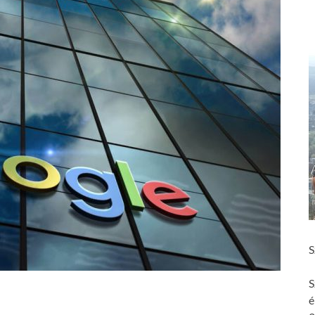
S
S
é