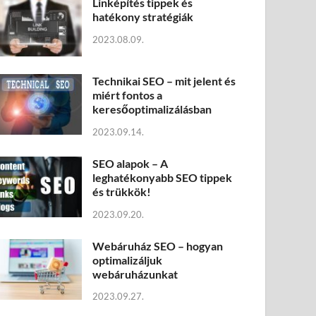
Linképítés tippek és
hatékony stratégiák
2023.08.09.
Technikai SEO – mit jelent és
miért fontos a
keresőoptimalizálásban
2023.09.14.
SEO alapok – A
leghatékonyabb SEO tippek
és trükkök!
2023.09.20.
Webáruház SEO – hogyan
optimalizáljuk
webáruházunkat
2023.09.27.