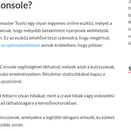
2
Console?
t
b
f
ster Tools) egy olyan ingyenes online eszköz, melyet a
i
atnak, hogy mélyebb betekintést nyerjenek webhelyük
n
. Ez az eszköz lehetővé teszi számodra, hogy megértsd,
ü
t az optimalizálásban
annak érdekében, hogy jobban
Console segítségével láthatod, melyek azok a kulcsszavak,
sési eredményeiben. Részletes statisztikákat kapsz a
 pozícióról.
 feltárni olyan hibákat, mint a crawl hibák vagy indexelési
lad láthatóságára a keresőmotorokban.
lcsszavak, amelyekre a legtöbb látogató érkezik, és ezeket
zálás során.