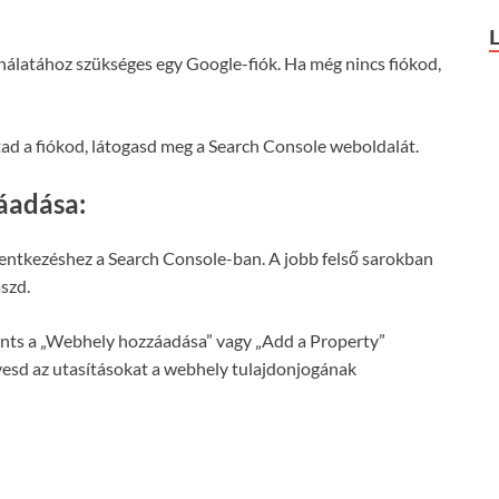
álatához szükséges egy Google-fiók. Ha még nincs fiókod,
ad a fiókod, látogasd meg a Search Console weboldalát.
áadása:
entkezéshez a Search Console-ban. A jobb felső sarokban
aszd.
ints a „Webhely hozzáadása” vagy „Add a Property”
esd az utasításokat a webhely tulajdonjogának