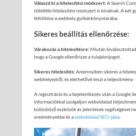
Válaszd ki a hitelesítési módszert:
A Search Cons
többféle hitelesítési módszert is kínálnak. A két 
feltöltése a webhely gyökérkönyvtárába.
Sikeres beállítás ellenőrzése:
Várakozás a hitelesítésre:
Miután kiválasztottad 
hogy a Google ellenőrizze a tulajdonjogot.
Sikeres hitelesítés:
Amennyiben sikeres a hiteles
webhelyedről, és elérhetővé teszi a teljesítmény- 
A regisztráció és a bejelentkezés után a Google S
információkkal szolgáljon weboldalad teljesítmény
különböző eszközök és jelentések segítségével m
eredményekbe és a
weboldalad SEO-jába
.