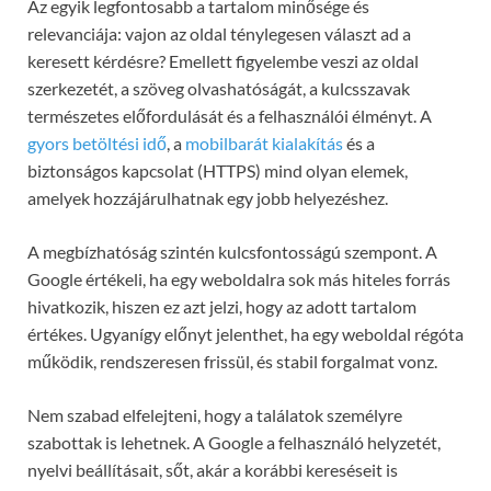
Az egyik legfontosabb a tartalom minősége és
relevanciája: vajon az oldal ténylegesen választ ad a
keresett kérdésre? Emellett figyelembe veszi az oldal
szerkezetét, a szöveg olvashatóságát, a kulcsszavak
természetes előfordulását és a felhasználói élményt. A
gyors betöltési idő
, a
mobilbarát kialakítás
és a
biztonságos kapcsolat (HTTPS) mind olyan elemek,
amelyek hozzájárulhatnak egy jobb helyezéshez.
A megbízhatóság szintén kulcsfontosságú szempont. A
Google értékeli, ha egy weboldalra sok más hiteles forrás
hivatkozik, hiszen ez azt jelzi, hogy az adott tartalom
értékes. Ugyanígy előnyt jelenthet, ha egy weboldal régóta
működik, rendszeresen frissül, és stabil forgalmat vonz.
Nem szabad elfelejteni, hogy a találatok személyre
szabottak is lehetnek. A Google a felhasználó helyzetét,
nyelvi beállításait, sőt, akár a korábbi kereséseit is