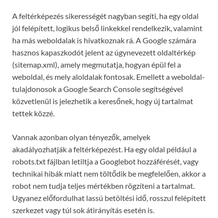
A feltérképezés sikerességét nagyban segíti, ha egy oldal
jól felépített, logikus belső linkekkel rendelkezik, valamint
ha más weboldalak is hivatkoznak rá. A Google számára
hasznos kapaszkodót jelent az úgynevezett oldaltérkép
(sitemap.xml), amely megmutatja, hogyan épül fel a
weboldal, és mely aloldalak fontosak. Emellett a weboldal-
tulajdonosok a Google Search Console segítségével
közvetlenül is jelezhetik a keresőnek, hogy új tartalmat
tettek közzé.
Vannak azonban olyan tényezők, amelyek
akadályozhatják a feltérképezést. Ha egy oldal például a
robots.txt fájlban letiltja a Googlebot hozzáférését, vagy
technikai hibák miatt nem töltődik be megfelelően, akkor a
robot nem tudja teljes mértékben rögzíteni a tartalmat.
Ugyanez előfordulhat lassú betöltési idő, rosszul felépített
szerkezet vagy túl sok átirányítás esetén is.