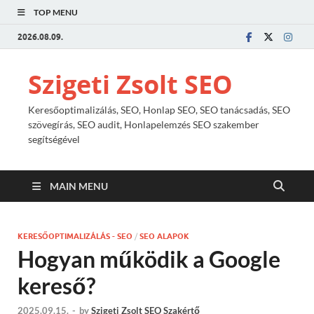
TOP MENU
2026.08.09.
Szigeti Zsolt SEO
Keresőoptimalizálás, SEO, Honlap SEO, SEO tanácsadás, SEO
szövegírás, SEO audit, Honlapelemzés SEO szakember
segítségével
MAIN MENU
KERESŐOPTIMALIZÁLÁS - SEO
/
SEO ALAPOK
Hogyan működik a Google
kereső?
2025.09.15.
-
by
Szigeti Zsolt SEO Szakértő