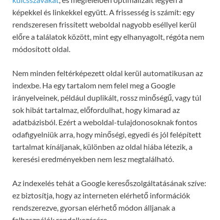
képekkel és linkekkel együtt. A frissesség is számít: egy
rendszeresen frissített weboldal nagyobb eséllyel kerül
előre a találatok között, mint egy elhanyagolt, régóta nem
módosított oldal.
Nem minden feltérképezett oldal kerül automatikusan az
indexbe. Ha egy tartalom nem felel meg a Google
irányelveinek, például duplikált, rossz minőségű, vagy túl
sok hibát tartalmaz, előfordulhat, hogy kimarad az
adatbázisból. Ezért a weboldal-tulajdonosoknak fontos
odafigyelniük arra, hogy minőségi, egyedi és jól felépített
tartalmat kínáljanak, különben az oldal hiába létezik, a
keresési eredményekben nem lesz megtalálható.
Az indexelés tehát a Google keresőszolgáltatásának szíve:
ez biztosítja, hogy az interneten elérhető információk
rendszerezve, gyorsan elérhető módon álljanak a
felhasználók rendelkezésére.