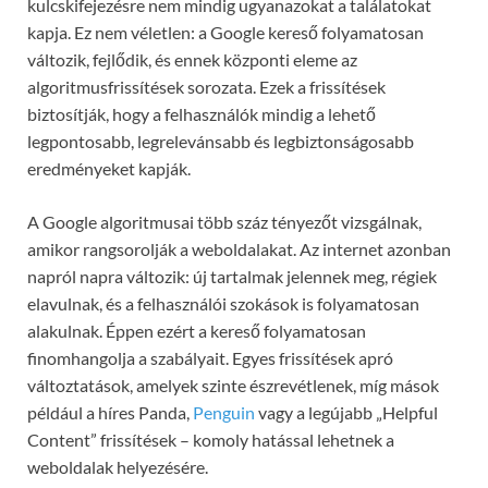
kulcskifejezésre nem mindig ugyanazokat a találatokat
kapja. Ez nem véletlen: a Google kereső folyamatosan
változik, fejlődik, és ennek központi eleme az
algoritmusfrissítések sorozata. Ezek a frissítések
biztosítják, hogy a felhasználók mindig a lehető
legpontosabb, legrelevánsabb és legbiztonságosabb
eredményeket kapják.
A Google algoritmusai több száz tényezőt vizsgálnak,
amikor rangsorolják a weboldalakat. Az internet azonban
napról napra változik: új tartalmak jelennek meg, régiek
elavulnak, és a felhasználói szokások is folyamatosan
alakulnak. Éppen ezért a kereső folyamatosan
finomhangolja a szabályait. Egyes frissítések apró
változtatások, amelyek szinte észrevétlenek, míg mások
például a híres Panda,
Penguin
vagy a legújabb „Helpful
Content” frissítések – komoly hatással lehetnek a
weboldalak helyezésére.