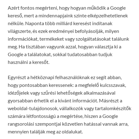
Azért fontos megérteni, hogy hogyan működik a Google
kereső, mert a mindennapjaink szinte elképzelhetetlenek
nélküle. Naponta több milliárd keresést indítanak
világszerte, és ezek eredményei befolyásolják, milyen
információkat, termékeket vagy szolgáltatásokat találunk
meg. Ha tisztában vagyunk azzal, hogyan választja ki a
Google a találatokat, sokkal tudatosabban tudjuk
használni a keresőt.
Egyrészt a hétköznapi felhasználóknak ez segít abban,
hogy pontosabban keressenek: a megfelelő kulcsszavak,
idézőjelek vagy szűrési lehetőségek alkalmazásával
gyorsabban érhetik el a kívánt információt. Másrészt a
weboldal-tulajdonosok, vállalkozók vagy tartalomkészítők
számára létfontosságú a megértése, hiszen a Google
rangsorolási szempontjai közvetlen hatással vannak arra,
mennyien találják meg az oldalukat.