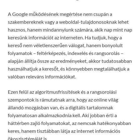
A Google működésének megértése nem csupán a
szakembereknek vagy a weboldal-tulajdonosoknak lehet
hasznos, hanem mindannyiunk számára, akik nap mint nap
keresünk információt az interneten. Ha tudjuk, hogy a
kereső nem véletlenszerűen válogat, hanem bonyolult
folyamatok – feltérképezés, indexelés és rangsorolás –
alapján állítja össze az eredményeket, akkor tudatosabban
használhatjuk a keresőt, és könnyebben megtalálhatjuk a
valóban releváns információkat.
Ezen felül az algoritmusfrissítések és a rangsorolási
szempontok is rámutatnak arra, hogy az online világ
állandó mozgásban van, és a digitális tartalomnak
folyamatosan alkalmazkodnia kell. Aki jobban érti a
háttérben zajló folyamatokat, az nemcsak hatékonyabban
keres, hanem tisztábban látja az internet információs
ökoszisztémáját is.