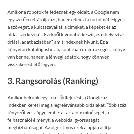
Amikor a robotok felfedeznek egy oldalt, a Google nem
egyszerűen eltárolja azt, hanem elemzi a tartalmát. Figyeli
a szöveget, a kulcsszavakat, a címeket, a képeket és az
oldal szerkezetét. Ezekből kivonatot készít, és elhelyezi az
óriási „adatbázisában”, amit indexnek hívunk. Ez a
könyvtári katalógushoz hasonlítható: nem az egész könyv
van benne, hanem a lényegi adatok, hogy könnyen
visszakereshető legyen.
3. Rangsorolás (Ranking)
Amikor beírunk egy keresőkifejezést, a Google az
indexben keresi meg a legrelevánsabb oldalakat. Több száz
tényezőt vesz figyelembe: a tartalom minőségét, a
felhasználói élményt, a weboldal gyorsaságát,
megbízhatóságát. Az algoritmus ezek alapján állítja