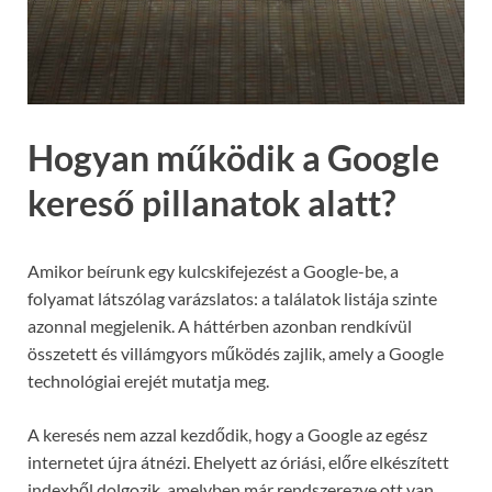
Hogyan működik a Google
kereső pillanatok alatt?
Amikor beírunk egy kulcskifejezést a Google-be, a
folyamat látszólag varázslatos: a találatok listája szinte
azonnal megjelenik. A háttérben azonban rendkívül
összetett és villámgyors működés zajlik, amely a Google
technológiai erejét mutatja meg.
A keresés nem azzal kezdődik, hogy a Google az egész
internetet újra átnézi. Ehelyett az óriási, előre elkészített
indexből dolgozik, amelyben már rendszerezve ott van