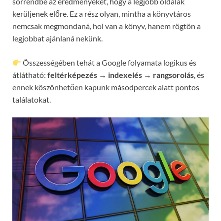
sorrendbe az eredményeket, hogy a legjobb oldalak
kerüljenek előre. Ez a rész olyan, mintha a könyvtáros
nemcsak megmondaná, hol van a könyv, hanem rögtön a
legjobbat ajánlaná nekünk.
Összességében tehát a Google folyamata logikus és
átlátható:
feltérképezés → indexelés → rangsorolás
, és
ennek köszönhetően kapunk másodpercek alatt pontos
találatokat.