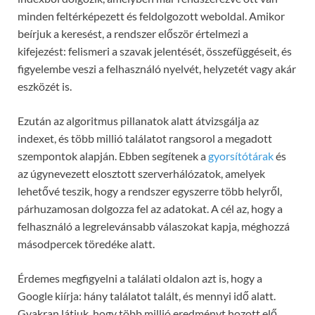
minden feltérképezett és feldolgozott weboldal. Amikor
beírjuk a keresést, a rendszer először értelmezi a
kifejezést: felismeri a szavak jelentését, összefüggéseit, és
figyelembe veszi a felhasználó nyelvét, helyzetét vagy akár
eszközét is.
Ezután az algoritmus pillanatok alatt átvizsgálja az
indexet, és több millió találatot rangsorol a megadott
szempontok alapján. Ebben segítenek a
gyorsítótárak
és
az úgynevezett elosztott szerverhálózatok, amelyek
lehetővé teszik, hogy a rendszer egyszerre több helyről,
párhuzamosan dolgozza fel az adatokat. A cél az, hogy a
felhasználó a legrelevánsabb válaszokat kapja, méghozzá
másodpercek töredéke alatt.
Érdemes megfigyelni a találati oldalon azt is, hogy a
Google kiírja: hány találatot talált, és mennyi idő alatt.
Gyakran látjuk, hogy több millió eredményt hozott elő,