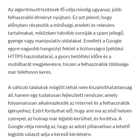
Az algoritmusfrissítések fő célja mindig ugyanaz: jobb
felhasználói élményt nyújtani. Ez azt jelenti, hogy
előnyben részesítik a minőségi, eredeti és releváns
tartalmakat, miközben hátrébb sorolják a spam jellegű,
gyenge vagy manipulatív oldalakat. Emellett a Google
egyre nagyobb hangsúlyt fektet a biztonságra (például
HTTPS használatára), a gyors betöltési időre és a
mobilbarát megjelenésre, hiszen a felhasználók többsége
már telefonon keres.
A változó találatok mögött tehát nem kiszámíthatatlanság
áll, hanem egy tudatosan fejlesztett rendszer, amely
folyamatosan alkalmazkodik az internet és a felhasználók
igényeihez. Ezért fordulhat elő, hogy ami ma az első helyen
szerepel, az holnap már lejjebb kerülhet, és fordítva. A
Google célja mindig az, hogy az adott pillanatban a lehető
legjobb választ adja a kereső kérdésére.