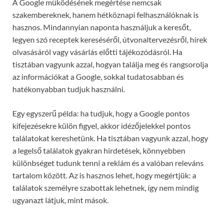
A Google működésének megértése nemcsak
szakembereknek, hanem hétköznapi felhasználóknak is
hasznos. Mindannyian naponta használjuk a keresőt,
legyen szó receptek kereséséről, útvonaltervezésről, hírek
olvasásáról vagy vásárlás előtti tájékozódásról. Ha
tisztában vagyunk azzal, hogyan találja meg és rangsorolja
az információkat a Google, sokkal tudatosabban és
hatékonyabban tudjuk használni.
Egy egyszerű példa: ha tudjuk, hogy a Google pontos
kifejezésekre külön figyel, akkor idézőjelekkel pontos
találatokat kereshetünk. Ha tisztában vagyunk azzal, hogy
a legelső találatok gyakran hirdetések, könnyebben
különbséget tudunk tenni a reklám és a valóban releváns
tartalom között. Az is hasznos lehet, hogy megértjük: a
találatok személyre szabottak lehetnek, így nem mindig
ugyanazt látjuk, mint mások.