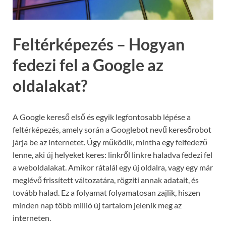
Feltérképezés – Hogyan
fedezi fel a Google az
oldalakat?
A Google kereső első és egyik legfontosabb lépése a
feltérképezés, amely során a Googlebot nevű keresőrobot
járja be az internetet. Úgy működik, mintha egy felfedező
lenne, aki új helyeket keres: linkről linkre haladva fedezi fel
a weboldalakat. Amikor rátalál egy új oldalra, vagy egy már
meglévő frissített változatára, rögzíti annak adatait, és
tovább halad. Ez a folyamat folyamatosan zajlik, hiszen
minden nap több millió új tartalom jelenik meg az
interneten.