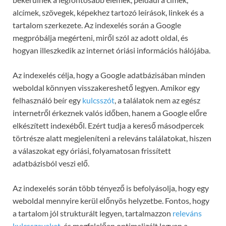
alcímek, szövegek, képekhez tartozó leírások, linkek és a
tartalom szerkezete. Az indexelés során a Google
megpróbálja megérteni, miről szól az adott oldal, és
hogyan illeszkedik az internet óriási információs hálójába.
Az indexelés célja, hogy a Google adatbázisában minden
weboldal könnyen visszakereshető legyen. Amikor egy
felhasználó beír egy
kulcsszót
, a találatok nem az egész
internetről érkeznek valós időben, hanem a Google előre
elkészített indexéből. Ezért tudja a kereső másodpercek
törtrésze alatt megjeleníteni a releváns találatokat, hiszen
a válaszokat egy óriási, folyamatosan frissített
adatbázisból veszi elő.
Az indexelés során több tényező is befolyásolja, hogy egy
weboldal mennyire kerül előnyös helyzetbe. Fontos, hogy
a tartalom jól strukturált legyen, tartalmazzon
releváns
kulcsszavakat
, és megfelelően optimalizált legyen a