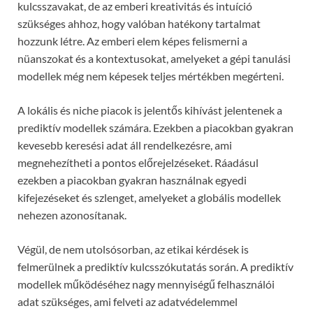
kulcsszavakat, de az emberi kreativitás és intuíció
szükséges ahhoz, hogy valóban hatékony tartalmat
hozzunk létre. Az emberi elem képes felismerni a
nüanszokat és a kontextusokat, amelyeket a gépi tanulási
modellek még nem képesek teljes mértékben megérteni.
A lokális és niche piacok is jelentős kihívást jelentenek a
prediktív modellek számára. Ezekben a piacokban gyakran
kevesebb keresési adat áll rendelkezésre, ami
megnehezítheti a pontos előrejelzéseket. Ráadásul
ezekben a piacokban gyakran használnak egyedi
kifejezéseket és szlenget, amelyeket a globális modellek
nehezen azonosítanak.
Végül, de nem utolsósorban, az etikai kérdések is
felmerülnek a prediktív kulcsszókutatás során. A prediktív
modellek működéséhez nagy mennyiségű felhasználói
adat szükséges, ami felveti az adatvédelemmel