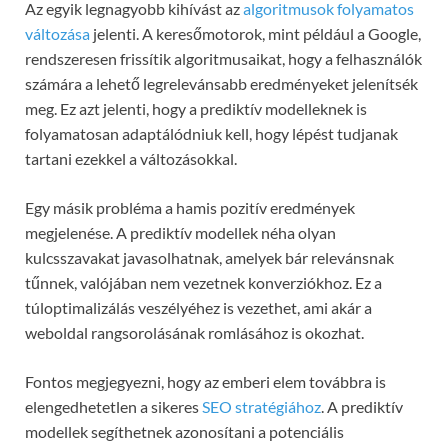
Az egyik legnagyobb kihívást az
algoritmusok folyamatos
változása
jelenti. A keresőmotorok, mint például a Google,
rendszeresen frissítik algoritmusaikat, hogy a felhasználók
számára a lehető legrelevánsabb eredményeket jelenítsék
meg. Ez azt jelenti, hogy a prediktív modelleknek is
folyamatosan adaptálódniuk kell, hogy lépést tudjanak
tartani ezekkel a változásokkal.
Egy másik probléma a hamis pozitív eredmények
megjelenése. A prediktív modellek néha olyan
kulcsszavakat javasolhatnak, amelyek bár relevánsnak
tűnnek, valójában nem vezetnek konverziókhoz. Ez a
túloptimalizálás veszélyéhez is vezethet, ami akár a
weboldal rangsorolásának romlásához is okozhat.
Fontos megjegyezni, hogy az emberi elem továbbra is
elengedhetetlen a sikeres
SEO stratégiához
. A prediktív
modellek segíthetnek azonosítani a potenciális