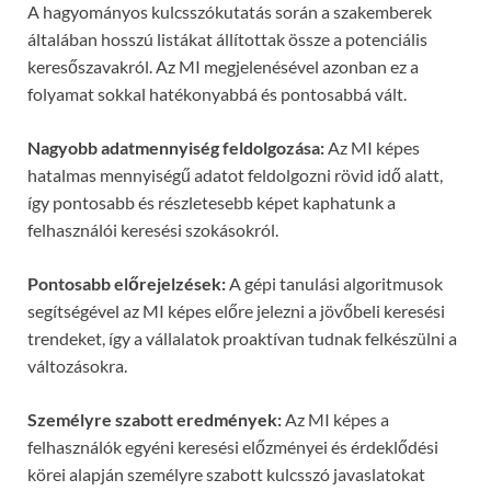
A hagyományos kulcsszókutatás során a szakemberek
általában hosszú listákat állítottak össze a potenciális
keresőszavakról. Az MI megjelenésével azonban ez a
folyamat sokkal hatékonyabbá és pontosabbá vált.
Nagyobb adatmennyiség feldolgozása:
Az MI képes
hatalmas mennyiségű adatot feldolgozni rövid idő alatt,
így pontosabb és részletesebb képet kaphatunk a
felhasználói keresési szokásokról.
Pontosabb előrejelzések:
A gépi tanulási algoritmusok
segítségével az MI képes előre jelezni a jövőbeli keresési
trendeket, így a vállalatok proaktívan tudnak felkészülni a
változásokra.
Személyre szabott eredmények:
Az MI képes a
felhasználók egyéni keresési előzményei és érdeklődési
körei alapján személyre szabott kulcsszó javaslatokat