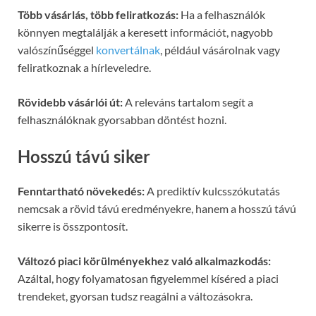
Több vásárlás, több feliratkozás:
Ha a felhasználók
könnyen megtalálják a keresett információt, nagyobb
valószínűséggel
konvertálnak
, például vásárolnak vagy
feliratkoznak a hírleveledre.
Rövidebb vásárlói út:
A releváns tartalom segít a
felhasználóknak gyorsabban döntést hozni.
Hosszú távú siker
Fenntartható növekedés:
A prediktív kulcsszókutatás
nemcsak a rövid távú eredményekre, hanem a hosszú távú
sikerre is összpontosít.
Változó piaci körülményekhez való alkalmazkodás:
Azáltal, hogy folyamatosan figyelemmel kíséred a piaci
trendeket, gyorsan tudsz reagálni a változásokra.