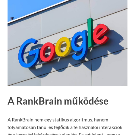
A RankBrain működése
A RankBrain nem egy statikus algoritmus, hanem
folyamatosan tanul és fejlődik a felhasználói interakciók
és a keresési lekérdezések alapján. Ez azt jelenti, hogy a