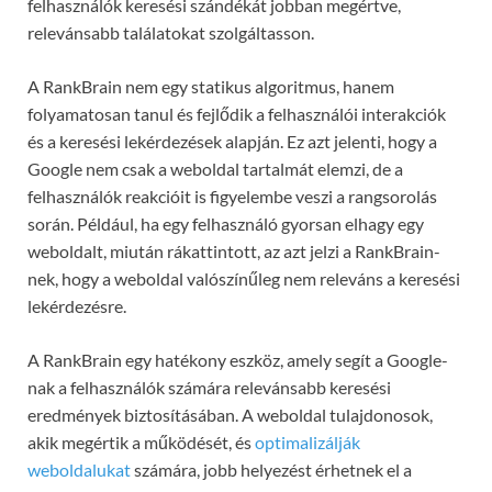
felhasználók keresési szándékát jobban megértve,
relevánsabb találatokat szolgáltasson.
A RankBrain nem egy statikus algoritmus, hanem
folyamatosan tanul és fejlődik a felhasználói interakciók
és a keresési lekérdezések alapján. Ez azt jelenti, hogy a
Google nem csak a weboldal tartalmát elemzi, de a
felhasználók reakcióit is figyelembe veszi a rangsorolás
során. Például, ha egy felhasználó gyorsan elhagy egy
weboldalt, miután rákattintott, az azt jelzi a RankBrain-
nek, hogy a weboldal valószínűleg nem releváns a keresési
lekérdezésre.
A RankBrain egy hatékony eszköz, amely segít a Google-
nak a felhasználók számára relevánsabb keresési
eredmények biztosításában. A weboldal tulajdonosok,
akik megértik a működését, és
optimalizálják
weboldalukat
számára, jobb helyezést érhetnek el a