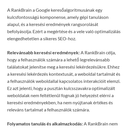
A RankBrain a Google keresőalgoritmusának egy
kulcsfontosságú komponense, amely gépi tanuláson
alapul, és a keresési eredmények rangsorolását
befolyásolja. Ezért a megértése és a vele való optimalizálás
elengedhetetlen a sikeres SEO-hoz.
Relevánsabb keresési eredmények:
A RankBrain célja,
hogy a felhasználók számára a lehető legrelevánsabb
találatokat jelenítse meg a keresési lekérdezésükre. Ehhez
a keresési lekérdezés kontextusát, a weboldal tartalmát és
a felhasználók weboldallal kapcsolatos interakcióit elemzi.
Ez azt jelenti, hogy a pusztán kulcsszavakra optimalizált
weboldalak nem feltétlenül fognak jó helyezést elérni a
keresési eredményekben, ha nem nyújtanak értékes és
releváns tartalmat a felhasználók számára.
Folyamatos tanulás és alkalmazkodás:
A RankBrain nem