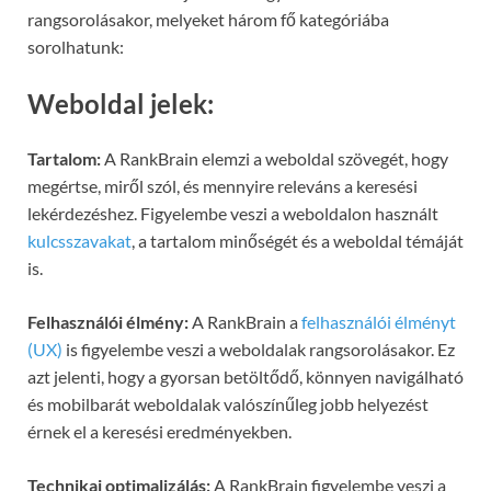
rangsorolásakor, melyeket három fő kategóriába
sorolhatunk:
Weboldal jelek:
Tartalom:
A RankBrain elemzi a weboldal szövegét, hogy
megértse, miről szól, és mennyire releváns a keresési
lekérdezéshez. Figyelembe veszi a weboldalon használt
kulcsszavakat
, a tartalom minőségét és a weboldal témáját
is.
Felhasználói élmény:
A RankBrain a
felhasználói élményt
(UX)
is figyelembe veszi a weboldalak rangsorolásakor. Ez
azt jelenti, hogy a gyorsan betöltődő, könnyen navigálható
és mobilbarát weboldalak valószínűleg jobb helyezést
érnek el a keresési eredményekben.
Technikai optimalizálás:
A RankBrain figyelembe veszi a