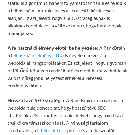
statikus algoritmus, hanem folyamatosan tanul és fejlődik
a felhasználói interakciók és a keresési lekérdezések
alapján. Ez azt jelenti, hogy a SEO-stratégiáknak is
alkalmazkodniuk kell a változó tájhoz, hogy hatékonyak
maradjanak.
A felhasználói élmény előtérbe helyezése:
A RankBrain
a
felhasználói élményt (UX)
is figyelembe veszi a
weboldalak rangsorolásakor. Ez azt jelenti, hogy a gyorsan
betöltődő, könnyen navigálható és mobilbarát weboldalak
valószínűleg jobb helyezést érnek el a keresési
eredményekben.
Hosszú távú SEO stratégia:
A RankBrain arra ösztönzi a
weboldal tulajdonosokat, hogy hosszú távú SEO-
stratégiákra összpontosítsanak ahelyett, hogy rövid távú
trükkökre támaszkodnának. A minőségi tartalom
létrehozása, a
hiteles linkek építése
és a felhasználói