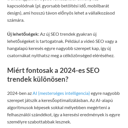
kapcsolódnak (pl. gyorsabb betöltési idő, mobilbarát
design), ami hosszú távon előnyös lehet a vállalkozásod
számára.
Új lehetőségek:
Az új SEO trendek gyakran új
lehetőségeket is tartogatnak. Például a videó SEO vagy a
hangalapú keresés egyre nagyobb szerepet kap, így új
csatornákat nyithatsz meg a célközönséged eléréséhez.
Miért fontosak a 2024-es SEO
trendek különösen?
2024-ben az
AI (mesterséges intelligencia)
egyre nagyobb
szerepet játszik a keresőoptimalizálásban. Az AI-alapú
algoritmusok képesek sokkal mélyebben megérteni a
felhasználói szándékot, így a keresési eredmények is egyre
személyre szabottabbak lesznek.