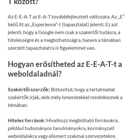
T között?
Az E-E-A-T az E-A-T továbbfejlesztett változata. Az „E”
betű itt az „Experience”-t (tapasztalat) jelenti. Ez azt
jelenti, hogy a Google nem csak a szakértői tudásra, a
hitelességre és a megbízhatóságra, hanem a témában
szerzett tapasztalatra is figyelemmel van.
Hogyan erősítheted az E-E-A-T-t a
weboldaladnál?
Szakértői szerzők:
Biztosítsd, hogy a tartalmadat
szakértők írják, akik mély ismeretekkel rendelkeznek a
témában.
Hiteles források:
Hivatkozz megbízható forrásokra,
például tudományos tanulmányokra, kormányzati
weboldalakra vagy elismert szakmai szervezetekre.