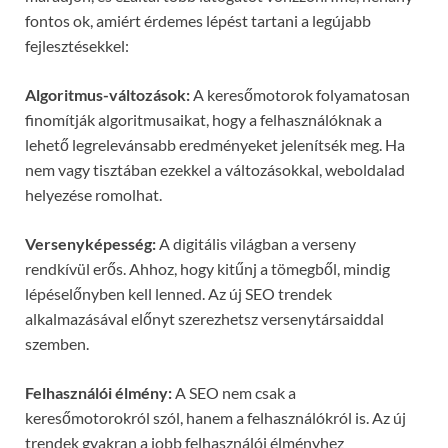
fontos ok, amiért érdemes lépést tartani a legújabb
fejlesztésekkel:
Algoritmus-változások:
A keresőmotorok folyamatosan
finomítják algoritmusaikat, hogy a felhasználóknak a
lehető legrelevánsabb eredményeket jelenítsék meg. Ha
nem vagy tisztában ezekkel a változásokkal, weboldalad
helyezése romolhat.
Versenyképesség:
A digitális világban a verseny
rendkívül erős. Ahhoz, hogy kitűnj a tömegből, mindig
lépéselőnyben kell lenned. Az új SEO trendek
alkalmazásával előnyt szerezhetsz versenytársaiddal
szemben.
Felhasználói élmény:
A SEO nem csak a
keresőmotorokról szól, hanem a felhasználókról is. Az új
trendek gyakran a jobb felhasználói élményhez