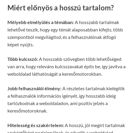
Miért előnyös a hosszú tartalom?
Mélyebb elmélyülés a témában:
A hosszabb tartalmak
lehetővé teszik, hogy egy témát alaposabban kifejts, több
szempontból megvilágítsd, és a felhasználónak átfogó
képet nyújts.
Több kulcsszó:
A hosszabb szövegben több lehetőséged
van arra, hogy releváns kulcsszavakat építs be, így javítva a
weboldalad láthatóságát a keresőmotorokban.
Jobb felhasználói élmény:
A részletes tartalmak kielégítik
a felhasználók információs igényét, így hosszabb ideig
tartózkodnak a weboldaladon, ami pozitív jelzés a
keresőmotoroknak.
Hitelesség és szakértelem:
A hosszú, jól megírt tartalmak
szakértőként pozicionálnak, és növelik a weboldalad