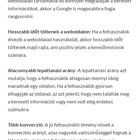
weboldalad tartalmával és könnyen megtalálják a keresett
információkat, akkor a Google is magasabbra fogja
rangsorolni.
Hosszabb időt töltenek a weboldalon:
Ha a felhasználók
élvezik a weboldalad használatát, akkor hosszabb időt
töltenek majd rajta, ami pozitív jelzés a keresőmotorok
számára.
Alacsonyabb lepattanási arány:
A lepattanási arány azt
mutatja, hogy a felhasználók átlagosan mennyi ideig
maradnak egy oldalon. Ha a felhasználók gyorsan
elhagyják az oldalad, az azt jelenti, hogy nem találták meg
a keresett információt vagy nem volt elég érdekes
számukra.
Több konverzió:
A jó felhasználói élmény növeli a
konverziós arányt, azaz nagyobb valószínűséggel fognak a