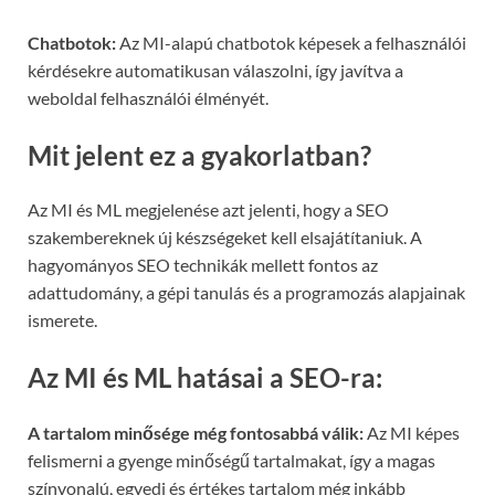
Chatbotok:
Az MI-alapú chatbotok képesek a felhasználói
kérdésekre automatikusan válaszolni, így javítva a
weboldal felhasználói élményét.
Mit jelent ez a gyakorlatban?
Az MI és ML megjelenése azt jelenti, hogy a SEO
szakembereknek új készségeket kell elsajátítaniuk. A
hagyományos SEO technikák mellett fontos az
adattudomány, a gépi tanulás és a programozás alapjainak
ismerete.
Az MI és ML hatásai a SEO-ra:
A tartalom minősége még fontosabbá válik:
Az MI képes
felismerni a gyenge minőségű tartalmakat, így a magas
színvonalú, egyedi és értékes tartalom még inkább