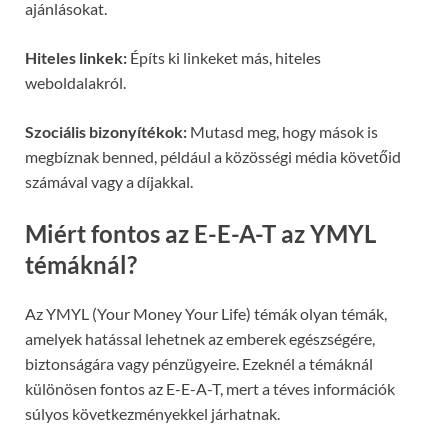
ajánlásokat.
Hiteles linkek:
Építs ki linkeket más, hiteles
weboldalakról.
Szociális bizonyítékok:
Mutasd meg, hogy mások is
megbíznak benned, például a közösségi média követőid
számával vagy a díjakkal.
Miért fontos az E-E-A-T az YMYL
témáknál?
Az YMYL (Your Money Your Life) témák olyan témák,
amelyek hatással lehetnek az emberek egészségére,
biztonságára vagy pénzügyeire. Ezeknél a témáknál
különösen fontos az E-E-A-T, mert a téves információk
súlyos következményekkel járhatnak.