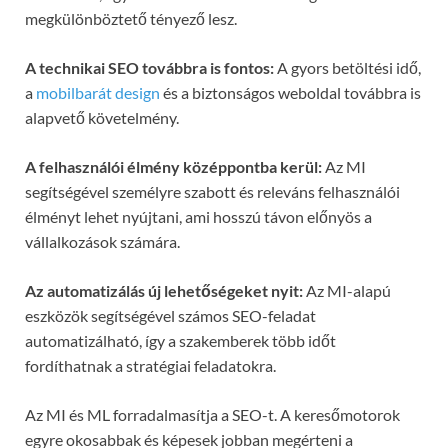
megkülönböztető tényező lesz.
A technikai SEO továbbra is fontos:
A gyors betöltési idő,
a
mobilbarát design
és a biztonságos weboldal továbbra is
alapvető követelmény.
A felhasználói élmény középpontba kerül:
Az MI
segítségével személyre szabott és releváns felhasználói
élményt lehet nyújtani, ami hosszú távon előnyös a
vállalkozások számára.
Az automatizálás új lehetőségeket nyit:
Az MI-alapú
eszközök segítségével számos SEO-feladat
automatizálható, így a szakemberek több időt
fordíthatnak a stratégiai feladatokra.
Az MI és ML forradalmasítja a SEO-t. A keresőmotorok
egyre okosabbak és képesek jobban megérteni a