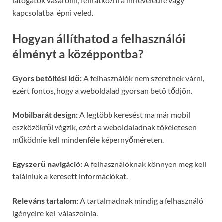
látogatók vásárolni, feliratkozni a hírleveledre vagy
kapcsolatba lépni veled.
Hogyan állíthatod a felhasználói
élményt a középpontba?
Gyors betöltési idő:
A felhasználók nem szeretnek várni,
ezért fontos, hogy a weboldalad gyorsan betöltődjön.
Mobilbarát design:
A legtöbb keresést ma már mobil
eszközökről végzik, ezért a weboldaladnak tökéletesen
működnie kell mindenféle képernyőméreten.
Egyszerű navigáció:
A felhasználóknak könnyen meg kell
találniuk a keresett információkat.
Releváns tartalom:
A tartalmadnak mindig a felhasználó
igényeire kell válaszolnia.