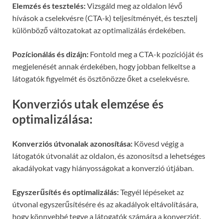
Elemzés és tesztelés:
Vizsgáld meg az oldalon lévő
hívások a cselekvésre (CTA-k) teljesítményét, és tesztelj
különböző változatokat az optimalizálás érdekében.
Pozícionálás és dizájn:
Fontold meg a CTA-k pozícióját és
megjelenését annak érdekében, hogy jobban felkeltse a
látogatók figyelmét és ösztönözze őket a cselekvésre.
Konverziós utak elemzése és
optimalizálása:
Konverziós útvonalak azonosítása:
Kövesd végig a
látogatók útvonalát az oldalon, és azonosítsd a lehetséges
akadályokat vagy hiányosságokat a konverzió útjában.
Egyszerűsítés és optimalizálás:
Tegyél lépéseket az
útvonal egyszerűsítésére és az akadályok eltávolítására,
hogy könnyebbé tegye a látogatók számára a konverziót.