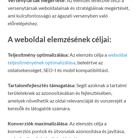
Versenytársak megértése:
Az elemzés lehetővé teszi a
versenytársak weboldalainak és stratégiáinak megértését,
ami kulcsfontosságú az ágazati versenyben való
előrelépéshez.
A weboldal elemzésének céljai:
Teljesítmény optimalizálása:
Az elemzés célja a
weboldal
teljesítményének optimalizálása
, beleértve az
oldalsebességet, SEO-t és mobil kompatibilitást.
Tartalomfejlesztés támogatása:
Segít azoknak a tartalmi
területeknek az azonosításában és fejlesztésében,
amelyek növelhetik az oldal relevanciáját és vonzerejét a
keresők és látogatók számára.
Konverziók maximalizálása:
Az elemzés célja a
konverziós pontok és útvonalak azonosítása és javítása,