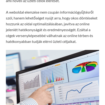
ami növeli az üzleti célok elérését.
A weboldal elemzése nem csupán információgyűjtésről
szól, hanem lehetőséget nyújt arra, hogy okos döntéseket
hozzunk az oldal optimalizálásában, javítva az online
jelenlét hatékonyságát és eredményességét. Ezáltal a
cégek versenyképesebbé válhatnak az online térben és
hatékonyabban tudják elérni üzleti céljaikat.