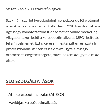
Szigeti Zsolt SEO szakértő vagyok.
Szakmám szerint kereskedelmi menedzser de fél életemet
a banki és kkv szektorban töltöttem. 2020 ban döntöttem
úgy, hogy kamatoztatom tudásomat az online marketing
világában azon belül a keresőoptimalizálás (SEO) keltette
fel a figyelmemet. Ezt sikeresen megtanultam és azóta is
professzionális szinten csinálom az ügyfeleim nagy
örömére és elégedettségére, mivel nekem az ügyfeleim az
elsők.
SEO SZOLGÁLTATÁSOK
AI – keresőoptimalizálás (AI-SEO)
Havidíjas keresőoptimalizálás