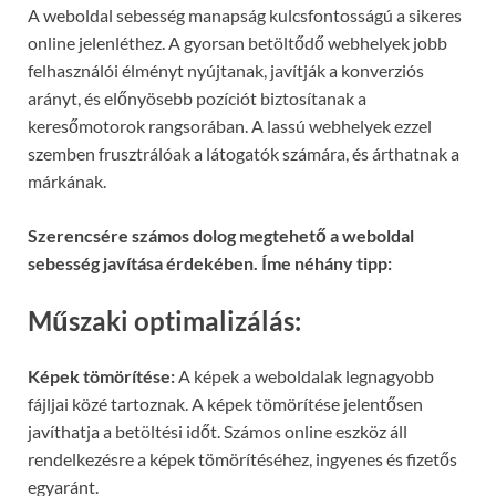
A weboldal sebesség manapság kulcsfontosságú a sikeres
online jelenléthez. A gyorsan betöltődő webhelyek jobb
felhasználói élményt nyújtanak, javítják a konverziós
arányt, és előnyösebb pozíciót biztosítanak a
keresőmotorok rangsorában. A lassú webhelyek ezzel
szemben frusztrálóak a látogatók számára, és árthatnak a
márkának.
Szerencsére számos dolog megtehető a weboldal
sebesség javítása érdekében. Íme néhány tipp:
Műszaki optimalizálás:
Képek tömörítése:
A képek a weboldalak legnagyobb
fájljai közé tartoznak. A képek tömörítése jelentősen
javíthatja a betöltési időt. Számos online eszköz áll
rendelkezésre a képek tömörítéséhez, ingyenes és fizetős
egyaránt.