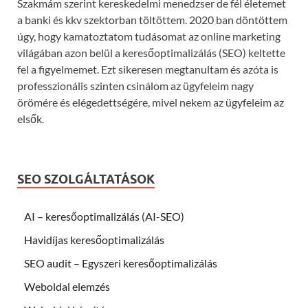
Szakmám szerint kereskedelmi menedzser de fél életemet
a banki és kkv szektorban töltöttem. 2020 ban döntöttem
úgy, hogy kamatoztatom tudásomat az online marketing
világában azon belül a keresőoptimalizálás (SEO) keltette
fel a figyelmemet. Ezt sikeresen megtanultam és azóta is
professzionális szinten csinálom az ügyfeleim nagy
örömére és elégedettségére, mivel nekem az ügyfeleim az
elsők.
SEO SZOLGÁLTATÁSOK
AI – keresőoptimalizálás (AI-SEO)
Havidíjas keresőoptimalizálás
SEO audit – Egyszeri keresőoptimalizálás
Weboldal elemzés