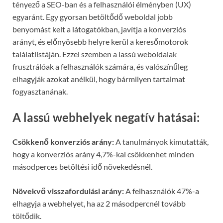
tényező a SEO-ban és a felhasználói élményben (UX)
egyaránt. Egy gyorsan betöltődő weboldal jobb
benyomást kelt a látogatókban, javítja a konverziós
arányt, és előnyösebb helyre kerül a keresőmotorok
találatlistáján. Ezzel szemben a lassú weboldalak
frusztrálóak a felhasználók számára, és valószínűleg
elhagyják azokat anélkül, hogy bármilyen tartalmat
fogyasztanának.
A lassú webhelyek negatív hatásai:
Csökkenő konverziós arány:
A tanulmányok kimutatták,
hogy a konverziós arány 4,7%-kal csökkenhet minden
másodperces betöltési idő növekedésnél.
Növekvő visszafordulási arány:
A felhasználók 47%-a
elhagyja a webhelyet, ha az 2 másodpercnél tovább
töltődik.