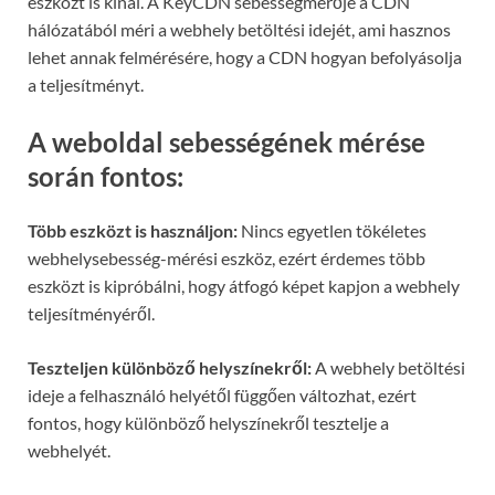
eszközt is kínál. A KeyCDN sebességmérője a CDN
hálózatából méri a webhely betöltési idejét, ami hasznos
lehet annak felmérésére, hogy a CDN hogyan befolyásolja
a teljesítményt.
A weboldal sebességének mérése
során fontos:
Több eszközt is használjon:
Nincs egyetlen tökéletes
webhelysebesség-mérési eszköz, ezért érdemes több
eszközt is kipróbálni, hogy átfogó képet kapjon a webhely
teljesítményéről.
Teszteljen különböző helyszínekről:
A webhely betöltési
ideje a felhasználó helyétől függően változhat, ezért
fontos, hogy különböző helyszínekről tesztelje a
webhelyét.