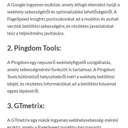
A Google ingyenes eszköze, amely átfogó elemzést nyújt a
webhely sebességéről és optimalizálási lehetőségeiről. A
PageSpeed Insights pontszámokat ad a mobilos és asztali
verziók betöltési sebességére, és részletes javaslatokat
tesz a teljesítmény javítására.
2. Pingdom Tools:
A Pingdom egy népszerű webhelyfigyelő szolgáltatás,
amely sebességmérési funkciót is tartalmaz. A Pingdom
Tools különböző helyszínekről méri a webhely betöltési
idejét, és részletes információkat ad a betöltési folyamat
egyes lépéseiről.
3. GTmetrix:
A GTmetrix egy másik ingyenes webhelysebesség-mérési
eszköz, amely a PageSpeed Insights-hez hasonló