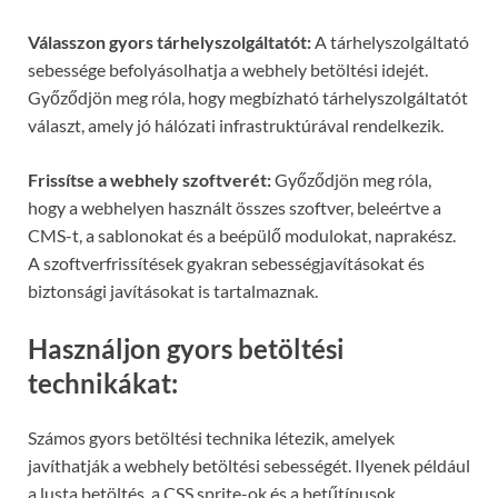
Válasszon gyors tárhelyszolgáltatót:
A tárhelyszolgáltató
sebessége befolyásolhatja a webhely betöltési idejét.
Győződjön meg róla, hogy megbízható tárhelyszolgáltatót
választ, amely jó hálózati infrastruktúrával rendelkezik.
Frissítse a webhely szoftverét:
Győződjön meg róla,
hogy a webhelyen használt összes szoftver, beleértve a
CMS-t, a sablonokat és a beépülő modulokat, naprakész.
A szoftverfrissítések gyakran sebességjavításokat és
biztonsági javításokat is tartalmaznak.
Használjon gyors betöltési
technikákat:
Számos gyors betöltési technika létezik, amelyek
javíthatják a webhely betöltési sebességét. Ilyenek például
a lusta betöltés, a CSS sprite-ok és a betűtípusok