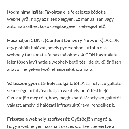
Kódminimalizálás:
Távolítsa el a felesleges kódot a
webhelyről, hogy az kisebb legyen. Ez manuálisan vagy
automatizált eszközök segítségével is elvégezhető.
Használjon CDN-t (Content Delivery Network):
A CDN
egy globális hálózat, amely gyorsabban juttatja el a
webhely tartalmát a felhasználókhoz. A CDN használata
jelentősen javíthatja a webhely betöltési idejét, különösen
a távoli helyeken lévő felhasználók számára.
Válasszon gyors tárhelyszolgáltatót:
A tárhelyszolgáltató
sebessége befolyásolhatja a webhely betöltési idejét.
Győződjön meg róla, hogy megbízható tárhelyszolgáltatót
választ, amely jó hálózati infrastruktúrával rendelkezik.
Frissítse a webhely szoftverét:
Győződjön meg róla,
hogy a webhelyen használt összes szoftver, beleértve a